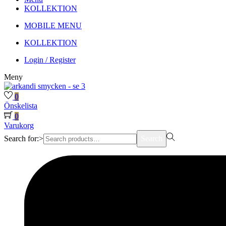
KOLLEKTION
MOBILE MENU
KOLLEKTION
Login / Register
Meny
0
Önskelista
0
Varukorg
Search for:>
Search