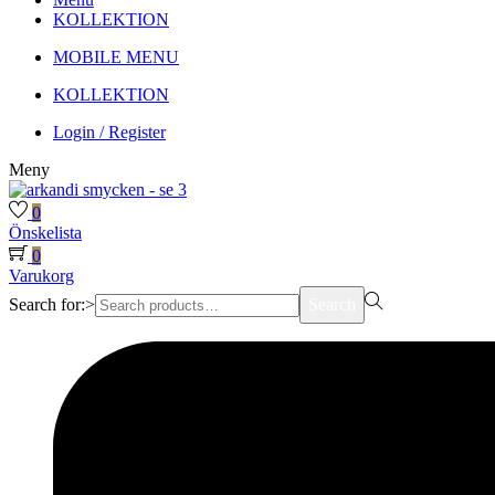
KOLLEKTION
MOBILE MENU
KOLLEKTION
Login / Register
Meny
0
Önskelista
0
Varukorg
Search for:>
Search