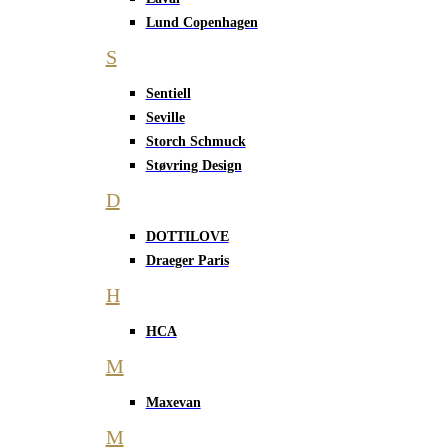
Lund Copenhagen
S
Sentiell
Seville
Storch Schmuck
Støvring Design
D
DOTTILOVE
Draeger Paris
H
HCA
M
Maxevan
M