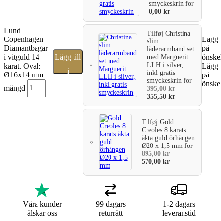
smyckeskrin
for
0,00
kr
Lund
Tilføj
Christina
Copenhagen
Lägg t
slim
Diamantbågar
på
läderarmband set
i vitguld 14
Lägg till
önskel
med Marguerit
LLH i silver,
karat. Oval:
Lägg t
i
inkl gratis
Ø16x14 mm
på
smyckeskrin
for
önskel
varukorg
mängd
395,00
kr
355,50
kr
Tilføj
Gold
Creoles 8 karats
äkta guld örhängen
Ø20 x 1,5 mm
for
895,00
kr
570,00
kr
Våra kunder
99 dagars
1-2 dagars
älskar oss
returrätt
leveranstid