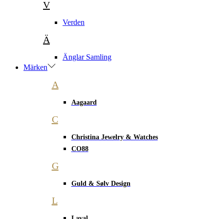
V
Verden
Ä
Änglar Samling
Märken
A
Aagaard
C
Christina Jewelry & Watches
CO88
G
Guld & Sølv Design
L
Laval