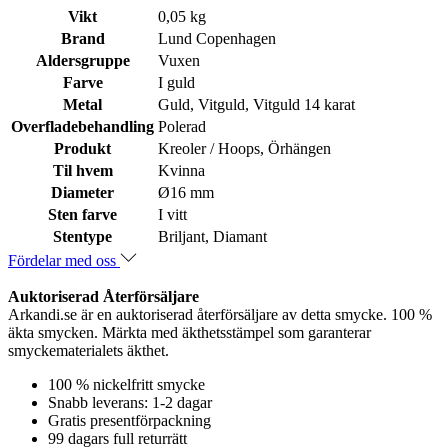
Vikt
0,05 kg
Brand
Lund Copenhagen
Aldersgruppe
Vuxen
Farve
I guld
Metal
Guld, Vitguld, Vitguld 14 karat
Overfladebehandling
Polerad
Produkt
Kreoler / Hoops, Örhängen
Til hvem
Kvinna
Diameter
Ø16 mm
Sten farve
I vitt
Stentype
Briljant, Diamant
Fördelar med oss
Auktoriserad Återförsäljare
Arkandi.se är en auktoriserad återförsäljare av detta smycke. 100 %
äkta smycken. Märkta med äkthetsstämpel som garanterar
smyckematerialets äkthet.
100 % nickelfritt smycke
Snabb leverans: 1-2 dagar
Gratis presentförpackning
99 dagars full returrätt