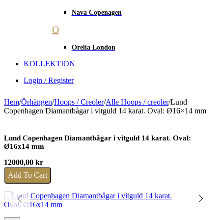
Nava Copenagen
O
Orelia London
KOLLEKTION
Login / Register
Hem
/
Örhängen
/
Hoops / Creoler
/
Alle Hoops / creoler
/
Lund
Copenhagen Diamantbågar i vitguld 14 karat. Oval: Ø16×14 mm
Lund Copenhagen Diamantbågar i vitguld 14 karat. Oval:
Ø16x14 mm
12000,00
kr
Add To Cart