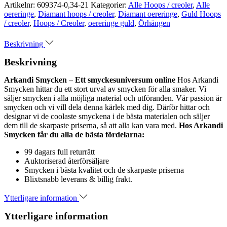
Artikelnr:
609374-0,34-21
Kategorier:
Alle Hoops / creoler
,
Alle
oereringe
,
Diamant hoops / creoler
,
Diamant oereringe
,
Guld Hoops
/ creoler
,
Hoops / Creoler
,
oereringe guld
,
Örhängen
Beskrivning
Beskrivning
Arkandi Smycken – Ett smyckesuniversum online
Hos Arkandi
Smycken hittar du ett stort urval av smycken för alla smaker. Vi
säljer smycken i alla möjliga material och utföranden. Vår passion är
smycken och vi vill dela denna kärlek med dig. Därför hittar och
designar vi de coolaste smyckena i de bästa materialen och säljer
dem till de skarpaste priserna, så att alla kan vara med.
Hos Arkandi
Smycken får du alla de bästa fördelarna:
99 dagars full returrätt
Auktoriserad återförsäljare
Smycken i bästa kvalitet och de skarpaste priserna
Blixtsnabb leverans & billig frakt.
Ytterligare information
Ytterligare information