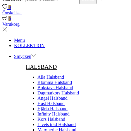
0
Önskelista
0
Varukorg
Menu
KOLLEKTION
Smycken
HALSBAND
Alla Halsband
Blomma Halsband
Bokstavs Halsband
Dagmarkors Halsband
Ängel Halsband
Häst Halsband
Hjärta Halsband
Infinity Halsband
Kors Halsband
Livets träd Halsband
Marguerite Halsband