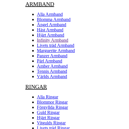
ARMBAND
Alla Armband
Blomma Armband
Ängel Armband
Häst Armband
Hjärt Armband
Infinity Armband
Livets träd Armband
Marguerite Armband
Panzer Armband
Pärl Armband
Amber Armband
Tennis Armband
Världs Armband
RINGAR
Alla Ringar
Blommor Ringar
Förgyllda Ringar
Guld Ringar
Hjärt Ringar
Vitgulds Ringar
Livets träd Ringar