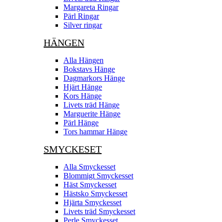
Margareta Ringar
Pärl Ringar
Silver ringar
HÄNGEN
Alla Hängen
Bokstavs Hänge
Dagmarkors Hänge
Hjärt Hänge
Kors Hänge
Livets träd Hänge
Marguerite Hänge
Pärl Hänge
Tors hammar Hänge
SMYCKESET
Alla Smyckesset
Blommigt Smyckesset
Häst Smyckesset
Hästsko Smyckesset
Hjärta Smyckesset
Livets träd Smyckesset
Perle Smyckesset