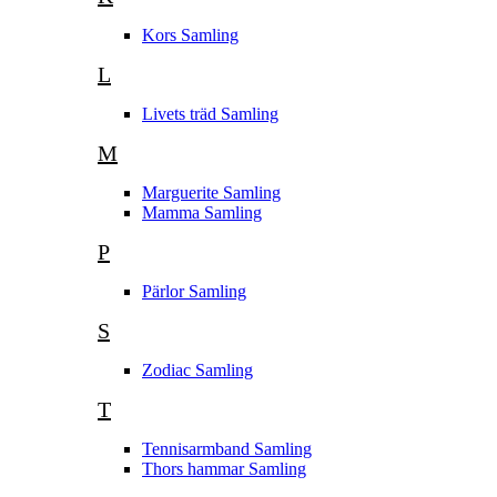
Kors Samling
L
Livets träd Samling
M
Marguerite Samling
Mamma Samling
P
Pärlor Samling
S
Zodiac Samling
T
Tennisarmband Samling
Thors hammar Samling