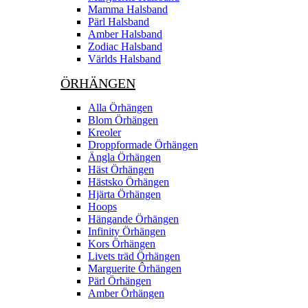
Mamma Halsband
Pärl Halsband
Amber Halsband
Zodiac Halsband
Världs Halsband
ÖRHÄNGEN
Alla Örhängen
Blom Örhängen
Kreoler
Droppformade Örhängen
Ängla Örhängen
Häst Örhängen
Hästsko Örhängen
Hjärta Örhängen
Hoops
Hängande Örhängen
Infinity Örhängen
Kors Örhängen
Livets träd Örhängen
Marguerite Ôrhängen
Pärl Örhängen
Amber Örhängen