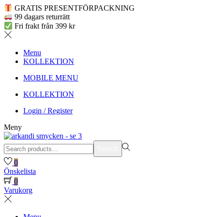
GRATIS PRESENTFÖRPACKNING
99 dagars returrätt
Fri frakt från 399 kr
Menu
KOLLEKTION
MOBILE MENU
KOLLEKTION
Login / Register
Meny
Search
Search
for:>
0
Önskelista
0
Varukorg
Menu