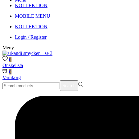
KOLLEKTION
MOBILE MENU
KOLLEKTION
Login / Register
Meny
0
Önskelista
0
Varukorg
Search
Search
for:>