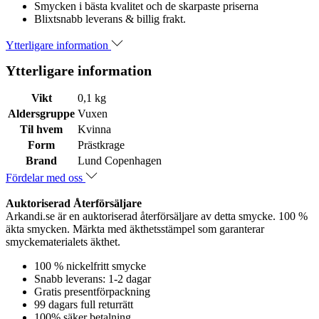
Smycken i bästa kvalitet och de skarpaste priserna
Blixtsnabb leverans & billig frakt.
Ytterligare information
Ytterligare information
Vikt
0,1 kg
Aldersgruppe
Vuxen
Til hvem
Kvinna
Form
Prästkrage
Brand
Lund Copenhagen
Fördelar med oss
Auktoriserad Återförsäljare
Arkandi.se är en auktoriserad återförsäljare av detta smycke. 100 %
äkta smycken. Märkta med äkthetsstämpel som garanterar
smyckematerialets äkthet.
100 % nickelfritt smycke
Snabb leverans: 1-2 dagar
Gratis presentförpackning
99 dagars full returrätt
100% säker betalning