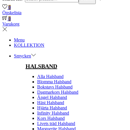
0
Önskelista
0
Varukorg
Menu
KOLLEKTION
Smycken
HALSBAND
Alla Halsband
Blomma Halsband
Bokstavs Halsband
Dagmarkors Halsband
Ängel Halsband
Häst Halsband
Hjärta Halsband
Infinity Halsband
Kors Halsband
Livets träd Halsband
Marguerite Halsband