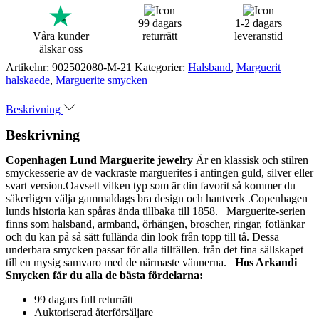
99 dagars
1-2 dagars
Våra kunder
returrätt
leveranstid
älskar oss
Artikelnr:
902502080-M-21
Kategorier:
Halsband
,
Marguerit
halskaede
,
Marguerite smycken
Beskrivning
Beskrivning
Copenhagen Lund Marguerite jewelry
Är en klassisk och stilren
smyckesserie av de vackraste marguerites i antingen guld, silver eller
svart version.Oavsett vilken typ som är din favorit så kommer du
säkerligen välja gammaldags bra design och hantverk .Copenhagen
lunds historia kan spåras ända tillbaka till 1858. Marguerite-serien
finns som halsband, armband, örhängen, broscher, ringar, fotlänkar
och du kan på så sätt fullända din look från topp till tå. Dessa
underbara smycken passar för alla tillfällen. från det fina sällskapet
till en mysig samvaro med de närmaste vännerna.
Hos Arkandi
Smycken får du alla de bästa fördelarna:
99 dagars full returrätt
Auktoriserad återförsäljare