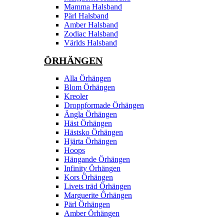
Mamma Halsband
Pärl Halsband
Amber Halsband
Zodiac Halsband
Världs Halsband
ÖRHÄNGEN
Alla Örhängen
Blom Örhängen
Kreoler
Droppformade Örhängen
Ängla Örhängen
Häst Örhängen
Hästsko Örhängen
Hjärta Örhängen
Hoops
Hängande Örhängen
Infinity Örhängen
Kors Örhängen
Livets träd Örhängen
Marguerite Ôrhängen
Pärl Örhängen
Amber Örhängen