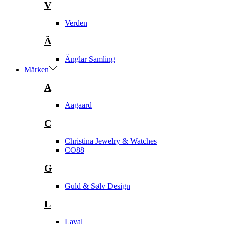
V
Verden
Ä
Änglar Samling
Märken
A
Aagaard
C
Christina Jewelry & Watches
CO88
G
Guld & Sølv Design
L
Laval