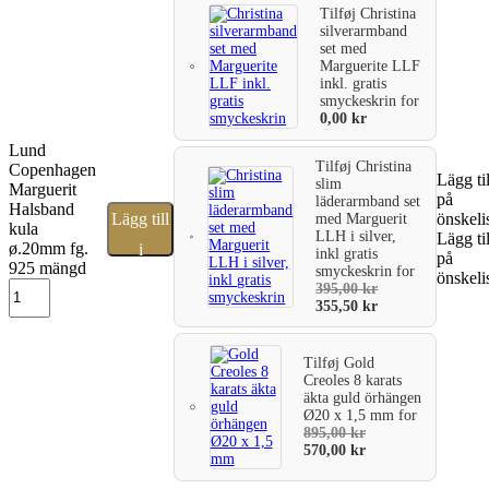
Tilføj
Christina
silverarmband
set med
Marguerite LLF
inkl. gratis
smyckeskrin
for
0,00
kr
Lund
Tilføj
Christina
Copenhagen
Lägg til
slim
Marguerit
på
läderarmband set
Halsband
Lägg till
önskeli
med Marguerit
kula
LLH i silver,
Lägg til
ø.20mm fg.
i
inkl gratis
på
925 mängd
smyckeskrin
for
önskeli
varukorg
395,00
kr
355,50
kr
Tilføj
Gold
Creoles 8 karats
äkta guld örhängen
Ø20 x 1,5 mm
for
895,00
kr
570,00
kr