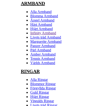
ARMBAND
Alla Armband
Blomma Armband
Ängel Armband
Häst Armband
Hjärt Armband
Infinity Armband
Livets träd Armband
Marguerite Armband
Panzer Armband
Pärl Armband
Amber Armband
Tennis Armband
Världs Armband
RINGAR
Alla Ringar
Blommor Ringar
Förgyllda Ringar
Guld Ringar
Hjärt Ringar
Vitgulds Ringar
Livets träd Ringar