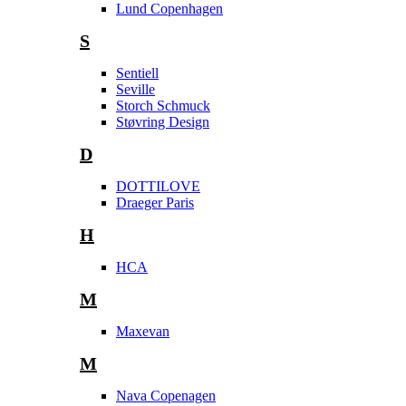
Lund Copenhagen
S
Sentiell
Seville
Storch Schmuck
Støvring Design
D
DOTTILOVE
Draeger Paris
H
HCA
M
Maxevan
M
Nava Copenagen