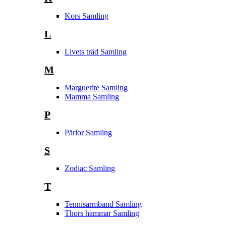
Kors Samling
L
Livets träd Samling
M
Marguerite Samling
Mamma Samling
P
Pärlor Samling
S
Zodiac Samling
T
Tennisarmband Samling
Thors hammar Samling