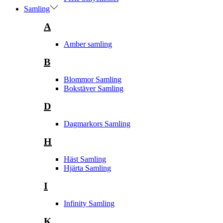
Samling
A
Amber samling
B
Blommor Samling
Bokstäver Samling
D
Dagmarkors Samling
H
Häst Samling
Hjärta Samling
I
Infinity Samling
K