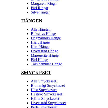
Margareta Ringar
Pärl Ringar
Silver ringar
HÄNGEN
Alla Hängen
Bokstavs Hänge
Dagmarkors Hänge
Hjärt Hänge
Kors Hänge
Livets träd Hänge
Marguerite Hänge
Pärl Hänge
Tors hammar Hänge
SMYCKESET
Alla Smyckesset
Blommigt Smyckesset
Häst Smyckesset
Hästsko Smyckesset
Hjärta Smyckesset
Livets träd Smyckesset
Perle Smyckesset