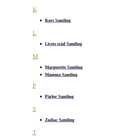
K
Kors Samling
L
Livets träd Samling
M
Marguerite Samling
Mamma Samling
P
Pärlor Samling
S
Zodiac Samling
T