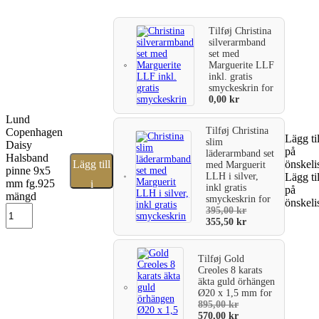
Tilføj
Christina
silverarmband
set med
Marguerite LLF
inkl. gratis
smyckeskrin
for
0,00
kr
Lund
Tilføj
Christina
Copenhagen
Lägg til
slim
Daisy
på
läderarmband set
Halsband
Lägg till
önskeli
med Marguerit
pinne 9x5
LLH i silver,
Lägg til
mm fg.925
i
inkl gratis
på
mängd
smyckeskrin
for
önskeli
varukorg
395,00
kr
355,50
kr
Tilføj
Gold
Creoles 8 karats
äkta guld örhängen
Ø20 x 1,5 mm
for
895,00
kr
570,00
kr