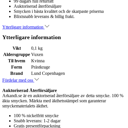
99 dagars full returrätt
Auktoriserad återförsäljare
Smycken i bästa kvalitet och de skarpaste priserna
Blixtsnabb leverans & billig frakt.
Ytterligare information
Ytterligare information
Vikt
0,1 kg
Aldersgruppe
Vuxen
Til hvem
Kvinna
Form
Prästkrage
Brand
Lund Copenhagen
Fördelar med oss
Auktoriserad Återförsäljare
Arkandi.se är en auktoriserad återförsäljare av detta smycke. 100 %
äkta smycken. Märkta med äkthetsstämpel som garanterar
smyckematerialets äkthet.
100 % nickelfritt smycke
Snabb leverans: 1-2 dagar
Gratis presentförpackning