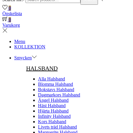
0
Önskelista
0
Varukorg
Menu
KOLLEKTION
Smycken
HALSBAND
Alla Halsband
Blomma Halsband
Bokstavs Halsband
Dagmarkors Halsband
Ängel Halsband
Häst Halsband
Hjärta Halsband
Infinity Halsband
Kors Halsband
Livets träd Halsband
Marguerite Halsband