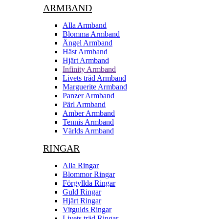
ARMBAND
Alla Armband
Blomma Armband
Ängel Armband
Häst Armband
Hjärt Armband
Infinity Armband
Livets träd Armband
Marguerite Armband
Panzer Armband
Pärl Armband
Amber Armband
Tennis Armband
Världs Armband
RINGAR
Alla Ringar
Blommor Ringar
Förgyllda Ringar
Guld Ringar
Hjärt Ringar
Vitgulds Ringar
Livets träd Ringar