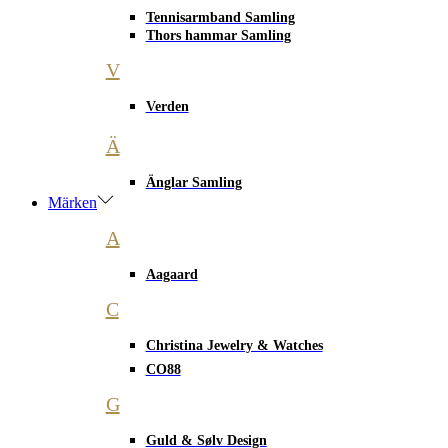
Tennisarmband Samling
Thors hammar Samling
V
Verden
Ä
Änglar Samling
Märken
A
Aagaard
C
Christina Jewelry & Watches
CO88
G
Guld & Sølv Design