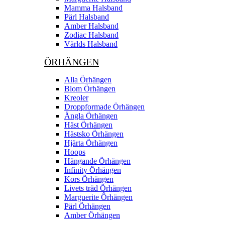
Mamma Halsband
Pärl Halsband
Amber Halsband
Zodiac Halsband
Världs Halsband
ÖRHÄNGEN
Alla Örhängen
Blom Örhängen
Kreoler
Droppformade Örhängen
Ängla Örhängen
Häst Örhängen
Hästsko Örhängen
Hjärta Örhängen
Hoops
Hängande Örhängen
Infinity Örhängen
Kors Örhängen
Livets träd Örhängen
Marguerite Ôrhängen
Pärl Örhängen
Amber Örhängen