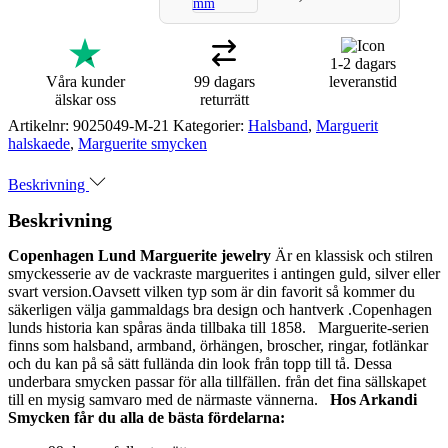
1-2 dagars
Våra kunder
99 dagars
leveranstid
älskar oss
returrätt
Artikelnr:
9025049-M-21
Kategorier:
Halsband
,
Marguerit
halskaede
,
Marguerite smycken
Beskrivning
Beskrivning
Copenhagen Lund Marguerite jewelry
Är en klassisk och stilren
smyckesserie av de vackraste marguerites i antingen guld, silver eller
svart version.Oavsett vilken typ som är din favorit så kommer du
säkerligen välja gammaldags bra design och hantverk .Copenhagen
lunds historia kan spåras ända tillbaka till 1858. Marguerite-serien
finns som halsband, armband, örhängen, broscher, ringar, fotlänkar
och du kan på så sätt fullända din look från topp till tå. Dessa
underbara smycken passar för alla tillfällen. från det fina sällskapet
till en mysig samvaro med de närmaste vännerna.
Hos Arkandi
Smycken får du alla de bästa fördelarna: