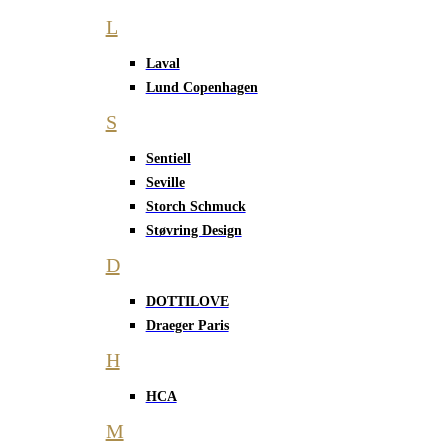
L
Laval
Lund Copenhagen
S
Sentiell
Seville
Storch Schmuck
Støvring Design
D
DOTTILOVE
Draeger Paris
H
HCA
M