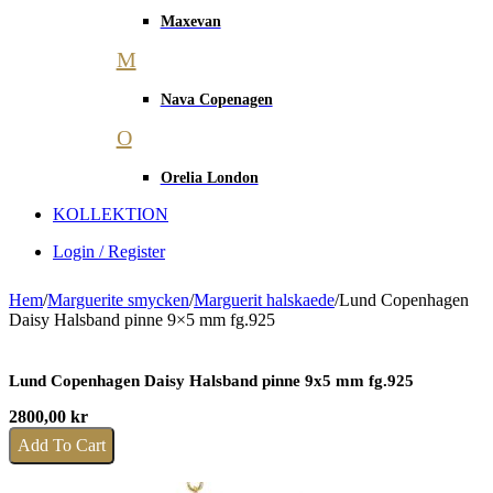
Maxevan
M
Nava Copenagen
O
Orelia London
KOLLEKTION
Login / Register
Hem
/
Marguerite smycken
/
Marguerit halskaede
/
Lund Copenhagen
Daisy Halsband pinne 9×5 mm fg.925
Lund Copenhagen Daisy Halsband pinne 9x5 mm fg.925
2800,00
kr
Add To Cart