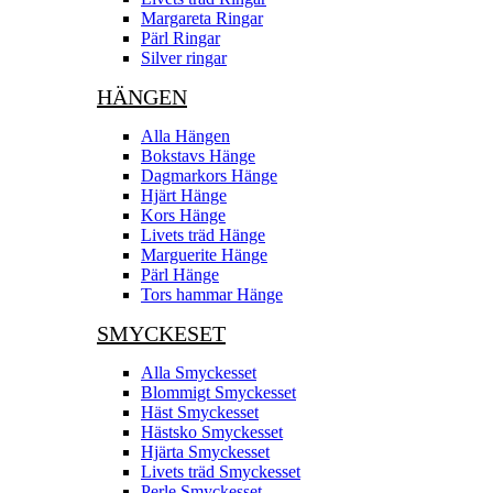
Margareta Ringar
Pärl Ringar
Silver ringar
HÄNGEN
Alla Hängen
Bokstavs Hänge
Dagmarkors Hänge
Hjärt Hänge
Kors Hänge
Livets träd Hänge
Marguerite Hänge
Pärl Hänge
Tors hammar Hänge
SMYCKESET
Alla Smyckesset
Blommigt Smyckesset
Häst Smyckesset
Hästsko Smyckesset
Hjärta Smyckesset
Livets träd Smyckesset
Perle Smyckesset