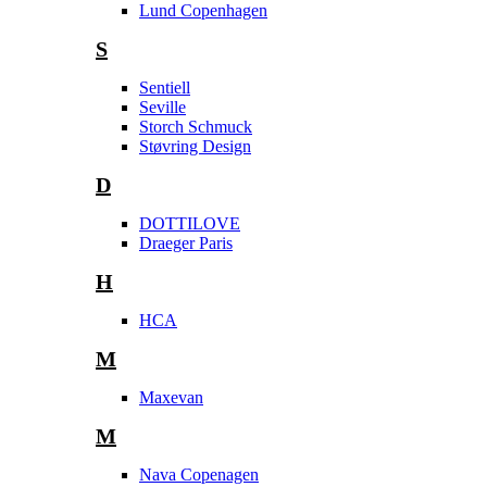
Lund Copenhagen
S
Sentiell
Seville
Storch Schmuck
Støvring Design
D
DOTTILOVE
Draeger Paris
H
HCA
M
Maxevan
M
Nava Copenagen