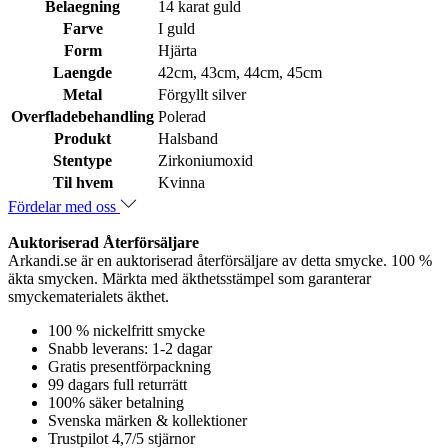
Belaegning
14 karat guld
Farve
I guld
Form
Hjärta
Laengde
42cm, 43cm, 44cm, 45cm
Metal
Förgyllt silver
Overfladebehandling
Polerad
Produkt
Halsband
Stentype
Zirkoniumoxid
Til hvem
Kvinna
Fördelar med oss
Auktoriserad Återförsäljare
Arkandi.se är en auktoriserad återförsäljare av detta smycke. 100 %
äkta smycken. Märkta med äkthetsstämpel som garanterar
smyckematerialets äkthet.
100 % nickelfritt smycke
Snabb leverans: 1-2 dagar
Gratis presentförpackning
99 dagars full returrätt
100% säker betalning
Svenska märken & kollektioner
Trustpilot 4,7/5 stjärnor