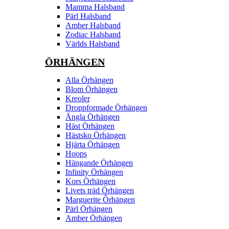
Mamma Halsband
Pärl Halsband
Amber Halsband
Zodiac Halsband
Världs Halsband
ÖRHÄNGEN
Alla Örhängen
Blom Örhängen
Kreoler
Droppformade Örhängen
Ängla Örhängen
Häst Örhängen
Hästsko Örhängen
Hjärta Örhängen
Hoops
Hängande Örhängen
Infinity Örhängen
Kors Örhängen
Livets träd Örhängen
Marguerite Ôrhängen
Pärl Örhängen
Amber Örhängen