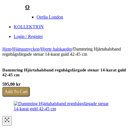
O
Orelia London
KOLLEKTION
Login / Register
Hem
/
Hjärtasmycken
/
Hjerte halskaeder
/
Dammring Hjärtahalsband
regnbågsfärgade stenar 14-karat guld 42-45 cm
Dammring Hjärtahalsband regnbågsfärgade stenar 14-karat guld
42-45 cm
595,00
kr
Add To Cart