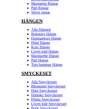
Margareta Ringar
Pärl Ringar
Silver ringar
HÄNGEN
Alla Hängen
Bokstavs Hänge
Dagmarkors Hänge
Hjärt Hänge
Kors Hänge
Livets träd Hänge
Marguerite Hänge
Pärl Hänge
Tors hammar Hänge
SMYCKESET
Alla Smyckesset
Blommigt Smyckesset
Häst Smyckesset
Hästsko Smyckesset
Hjärta Smyckesset
Livets träd Smyckesset
Perle Smyckesset