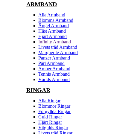
ARMBAND
Alla Armband
Blomma Armband
Ängel Armband
Häst Armband
Hjärt Armband
Infinity Armband
Livets träd Armband
Marguerite Armband
Panzer Armband
Pärl Armband
Amber Armband
Tennis Armband
Världs Armband
RINGAR
Alla Ringar
Blommor Ringar
Förgyllda Ringar
Guld Ringar
Hjärt Ringar
Vitgulds Ringar
Livets träd Ringar