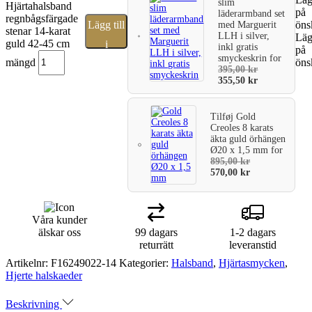
slim
Hjärtahalsband
på
läderarmband set
regnbågsfärgade
Lägg till
öns
med Marguerit
stenar 14-karat
LLH i silver,
Lägg
guld 42-45 cm
i
inkl gratis
på
smyckeskrin
for
mängd
öns
varukorg
395,00
kr
355,50
kr
Tilføj
Gold
Creoles 8 karats
äkta guld örhängen
Ø20 x 1,5 mm
for
895,00
kr
570,00
kr
Våra kunder
älskar oss
99 dagars
1-2 dagars
returrätt
leveranstid
Artikelnr:
F16249022-14
Kategorier:
Halsband
,
Hjärtasmycken
,
Hjerte halskaeder
Beskrivning