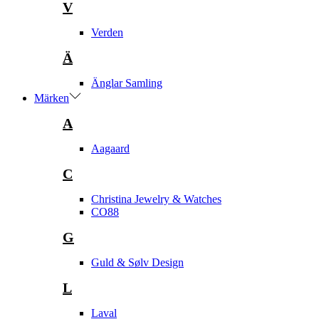
V
Verden
Ä
Änglar Samling
Märken
A
Aagaard
C
Christina Jewelry & Watches
CO88
G
Guld & Sølv Design
L
Laval