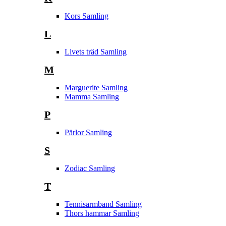
Kors Samling
L
Livets träd Samling
M
Marguerite Samling
Mamma Samling
P
Pärlor Samling
S
Zodiac Samling
T
Tennisarmband Samling
Thors hammar Samling