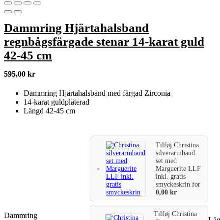
Dammring Hjärtahalsband
regnbågsfärgade stenar 14-karat guld
42-45 cm
595,00
kr
Dammring Hjärtahalsband med färgad Zirconia
14-karat guldpläterad
Längd 42-45 cm
Tilføj
Christina
silverarmband
set med
Marguerite LLF
inkl. gratis
smyckeskrin
for
0,00
kr
Tilføj
Christina
Dammring
Lägg