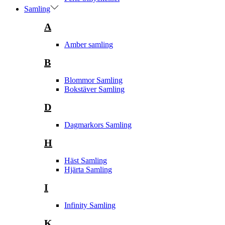
Samling
A
Amber samling
B
Blommor Samling
Bokstäver Samling
D
Dagmarkors Samling
H
Häst Samling
Hjärta Samling
I
Infinity Samling
K