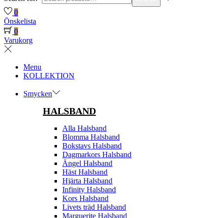
0
Önskelista
0
Varukorg
Menu
KOLLEKTION
Smycken
HALSBAND
Alla Halsband
Blomma Halsband
Bokstavs Halsband
Dagmarkors Halsband
Ängel Halsband
Häst Halsband
Hjärta Halsband
Infinity Halsband
Kors Halsband
Livets träd Halsband
Marguerite Halsband