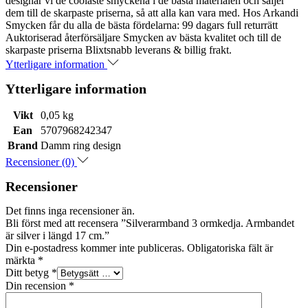
designar vi de coolaste smyckena i de bästa materialen och säljer
dem till de skarpaste priserna, så att alla kan vara med. Hos Arkandi
Smycken får du alla de bästa fördelarna: 99 dagars full returrätt
Auktoriserad återförsäljare Smycken av bästa kvalitet och till de
skarpaste priserna Blixtsnabb leverans & billig frakt.
Ytterligare information
Ytterligare information
Vikt
0,05 kg
Ean
5707968242347
Brand
Damm ring design
Recensioner (0)
Recensioner
Det finns inga recensioner än.
Bli först med att recensera ”Silverarmband 3 ormkedja. Armbandet
är silver i längd 17 cm.”
Din e-postadress kommer inte publiceras.
Obligatoriska fält är
märkta
*
Ditt betyg
*
Din recension
*