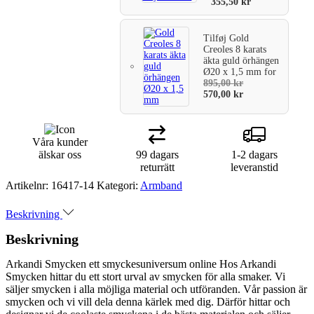
355,50
kr
Tilføj
Gold
Creoles 8 karats
äkta guld örhängen
Ø20 x 1,5 mm
for
895,00
kr
570,00
kr
Våra kunder
älskar oss
99 dagars
1-2 dagars
returrätt
leveranstid
Artikelnr:
16417-14
Kategori:
Armband
Beskrivning
Beskrivning
Arkandi Smycken ett smyckesuniversum online Hos Arkandi
Smycken hittar du ett stort urval av smycken för alla smaker. Vi
säljer smycken i alla möjliga material och utföranden. Vår passion är
smycken och vi vill dela denna kärlek med dig. Därför hittar och