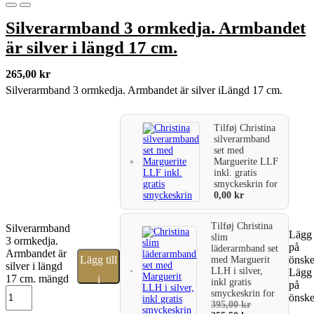
Silverarmband 3 ormkedja. Armbandet
är silver i längd 17 cm.
265,00
kr
Silverarmband 3 ormkedja. Armbandet är silver iLängd 17 cm.
Tilføj
Christina
silverarmband
set med
Marguerite LLF
inkl. gratis
smyckeskrin
for
0,00
kr
Tilføj
Christina
Silverarmband
Lägg t
slim
3 ormkedja.
på
läderarmband set
Armbandet är
Lägg till
önske
med Marguerit
silver i längd
LLH i silver,
Lägg t
17 cm. mängd
i
inkl gratis
på
smyckeskrin
for
önske
varukorg
395,00
kr