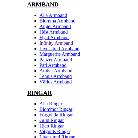
ARMBAND
Alla Armband
Blomma Armband
Ängel Armband
Häst Armband
Hjärt Armband
Infinity Armband
Livets träd Armband
Marguerite Armband
Panzer Armband
Pärl Armband
Amber Armband
Tennis Armband
Världs Armband
RINGAR
Alla Ringar
Blommor Ringar
Förgyllda Ringar
Guld Ringar
Hjärt Ringar
Vitgulds Ringar
Livets träd Ringar