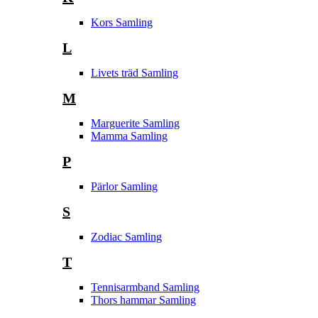
Kors Samling
L
Livets träd Samling
M
Marguerite Samling
Mamma Samling
P
Pärlor Samling
S
Zodiac Samling
T
Tennisarmband Samling
Thors hammar Samling