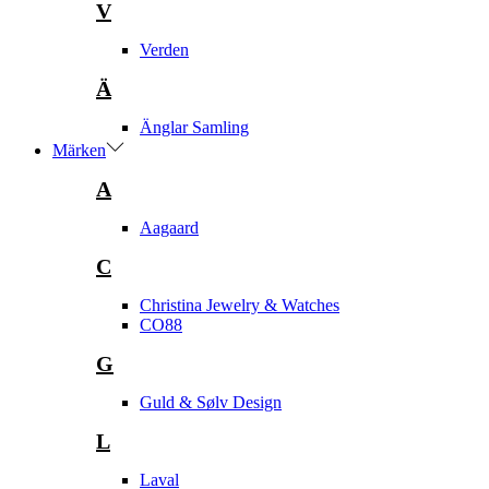
V
Verden
Ä
Änglar Samling
Märken
A
Aagaard
C
Christina Jewelry & Watches
CO88
G
Guld & Sølv Design
L
Laval