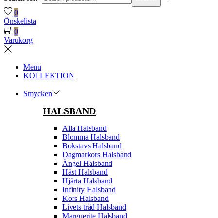
0
Önskelista
0
Varukorg
Menu
KOLLEKTION
Smycken
HALSBAND
Alla Halsband
Blomma Halsband
Bokstavs Halsband
Dagmarkors Halsband
Ängel Halsband
Häst Halsband
Hjärta Halsband
Infinity Halsband
Kors Halsband
Livets träd Halsband
Marguerite Halsband