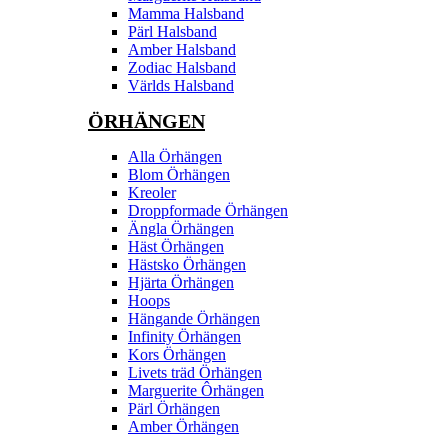
Mamma Halsband
Pärl Halsband
Amber Halsband
Zodiac Halsband
Världs Halsband
ÖRHÄNGEN
Alla Örhängen
Blom Örhängen
Kreoler
Droppformade Örhängen
Ängla Örhängen
Häst Örhängen
Hästsko Örhängen
Hjärta Örhängen
Hoops
Hängande Örhängen
Infinity Örhängen
Kors Örhängen
Livets träd Örhängen
Marguerite Ôrhängen
Pärl Örhängen
Amber Örhängen