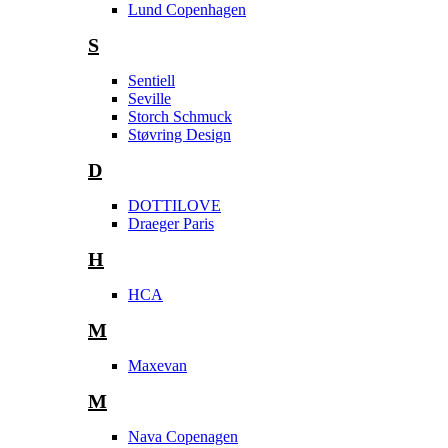
Lund Copenhagen
S
Sentiell
Seville
Storch Schmuck
Støvring Design
D
DOTTILOVE
Draeger Paris
H
HCA
M
Maxevan
M
Nava Copenagen