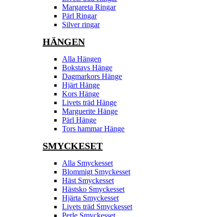
Margareta Ringar
Pärl Ringar
Silver ringar
HÄNGEN
Alla Hängen
Bokstavs Hänge
Dagmarkors Hänge
Hjärt Hänge
Kors Hänge
Livets träd Hänge
Marguerite Hänge
Pärl Hänge
Tors hammar Hänge
SMYCKESET
Alla Smyckesset
Blommigt Smyckesset
Häst Smyckesset
Hästsko Smyckesset
Hjärta Smyckesset
Livets träd Smyckesset
Perle Smyckesset