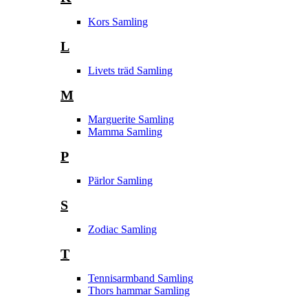
Kors Samling
L
Livets träd Samling
M
Marguerite Samling
Mamma Samling
P
Pärlor Samling
S
Zodiac Samling
T
Tennisarmband Samling
Thors hammar Samling