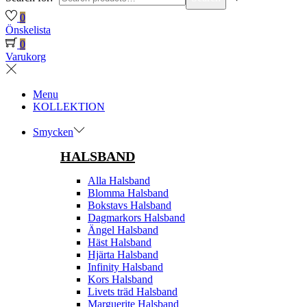
0
Önskelista
0
Varukorg
Menu
KOLLEKTION
Smycken
HALSBAND
Alla Halsband
Blomma Halsband
Bokstavs Halsband
Dagmarkors Halsband
Ängel Halsband
Häst Halsband
Hjärta Halsband
Infinity Halsband
Kors Halsband
Livets träd Halsband
Marguerite Halsband