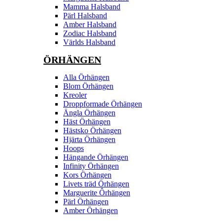
Mamma Halsband
Pärl Halsband
Amber Halsband
Zodiac Halsband
Världs Halsband
ÖRHÄNGEN
Alla Örhängen
Blom Örhängen
Kreoler
Droppformade Örhängen
Ängla Örhängen
Häst Örhängen
Hästsko Örhängen
Hjärta Örhängen
Hoops
Hängande Örhängen
Infinity Örhängen
Kors Örhängen
Livets träd Örhängen
Marguerite Ôrhängen
Pärl Örhängen
Amber Örhängen