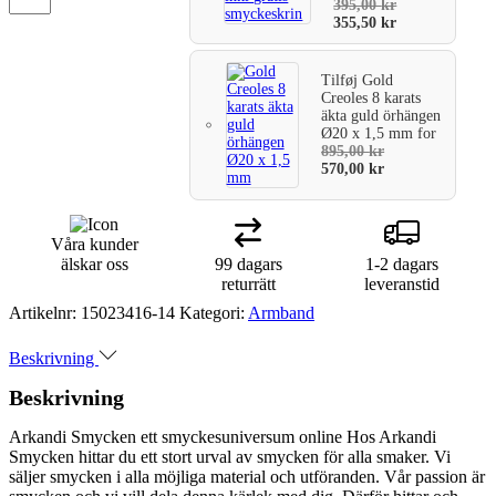
395,00
kr
355,50
kr
Tilføj
Gold
Creoles 8 karats
äkta guld örhängen
Ø20 x 1,5 mm
for
895,00
kr
570,00
kr
Våra kunder
älskar oss
99 dagars
1-2 dagars
returrätt
leveranstid
Artikelnr:
15023416-14
Kategori:
Armband
Beskrivning
Beskrivning
Arkandi Smycken ett smyckesuniversum online Hos Arkandi
Smycken hittar du ett stort urval av smycken för alla smaker. Vi
säljer smycken i alla möjliga material och utföranden. Vår passion är