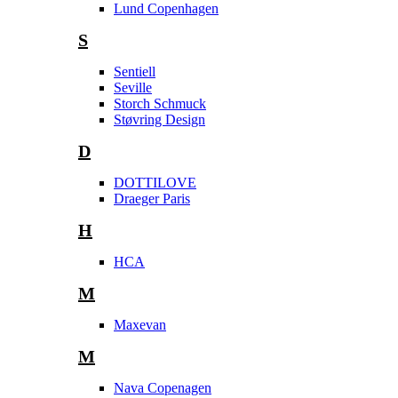
Lund Copenhagen
S
Sentiell
Seville
Storch Schmuck
Støvring Design
D
DOTTILOVE
Draeger Paris
H
HCA
M
Maxevan
M
Nava Copenagen