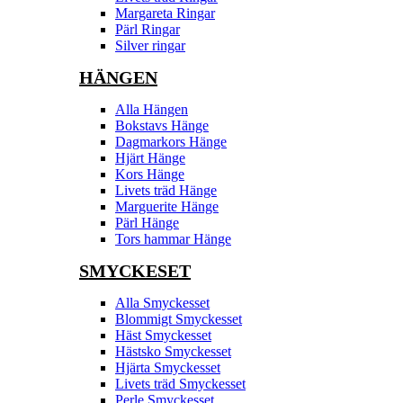
Margareta Ringar
Pärl Ringar
Silver ringar
HÄNGEN
Alla Hängen
Bokstavs Hänge
Dagmarkors Hänge
Hjärt Hänge
Kors Hänge
Livets träd Hänge
Marguerite Hänge
Pärl Hänge
Tors hammar Hänge
SMYCKESET
Alla Smyckesset
Blommigt Smyckesset
Häst Smyckesset
Hästsko Smyckesset
Hjärta Smyckesset
Livets träd Smyckesset
Perle Smyckesset