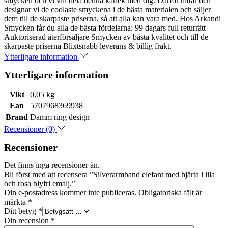
smycken och vi vill dela denna kärlek med dig. Därför hittar och
designar vi de coolaste smyckena i de bästa materialen och säljer
dem till de skarpaste priserna, så att alla kan vara med. Hos Arkandi
Smycken får du alla de bästa fördelarna: 99 dagars full returrätt
Auktoriserad återförsäljare Smycken av bästa kvalitet och till de
skarpaste priserna Blixtsnabb leverans & billig frakt.
Ytterligare information
Ytterligare information
Vikt
0,05 kg
Ean
5707968369938
Brand
Damm ring design
Recensioner (0)
Recensioner
Det finns inga recensioner än.
Bli först med att recensera ”Silverarmband elefant med hjärta i lila
och rosa blyfri emalj.”
Din e-postadress kommer inte publiceras.
Obligatoriska fält är
märkta
*
Ditt betyg
*
Din recension
*