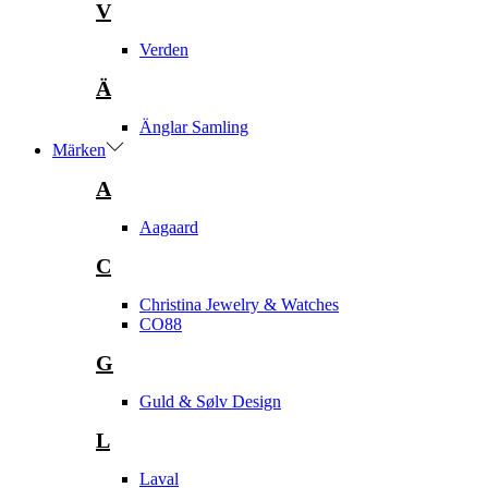
V
Verden
Ä
Änglar Samling
Märken
A
Aagaard
C
Christina Jewelry & Watches
CO88
G
Guld & Sølv Design
L
Laval