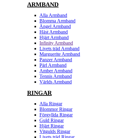
ARMBAND
Alla Armband
Blomma Armband
Ängel Armband
Häst Armband
Hjärt Armband
Infinity Armband
Livets träd Armband
Marguerite Armband
Panzer Armband
Pärl Armband
Amber Armband
Tennis Armband
Världs Armband
RINGAR
Alla Ringar
Blommor Ringar
Förgyllda Ringar
Guld Ringar
Hjärt Ringar
Vitgulds Ringar
Livets träd Ringar