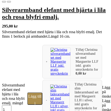
Silverarmband elefant med hjärta i lila
och rosa blyfri emalj.
295,00
kr
Silverarmband elefant med hjärta i lila och rosa blyfri emalj. Det
finns 1 berlock på armbandet.Längd 16 cm.
Tilføj
Christina
silverarmband
set med
Marguerite LLF
inkl. gratis
smyckeskrin
for
0,00
kr
Tilføj
Christina
Silverarmband
Lägg t
slim
elefant med
på
läderarmband set
hjärta i lila
Lägg till
önske
med Marguerit
och rosa blyfri
LLH i silver,
Lägg t
emalj. mängd
i
inkl gratis
på
smyckeskrin
for
önske
varukorg