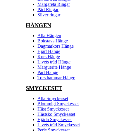
Margareta Ringar
Pärl Ringar
Silver ringar
HÄNGEN
Alla Hängen
Bokstavs Hänge
Dagmarkors Hänge
Hjärt Hänge
Kors Hänge
Livets träd Hänge
Marguerite Hänge
Pärl Hänge
Tors hammar Hänge
SMYCKESET
Alla Smyckesset
Blommigt Smyckesset
Häst Smyckesset
Hästsko Smyckesset
Hjärta Smyckesset
Livets träd Smyckesset
Perle Smyckesset