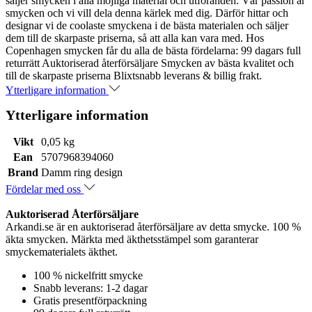
säljer smycken i alla möjliga material och utföranden. Vår passion är
smycken och vi vill dela denna kärlek med dig. Därför hittar och
designar vi de coolaste smyckena i de bästa materialen och säljer
dem till de skarpaste priserna, så att alla kan vara med. Hos
Copenhagen smycken får du alla de bästa fördelarna: 99 dagars full
returrätt Auktoriserad återförsäljare Smycken av bästa kvalitet och
till de skarpaste priserna Blixtsnabb leverans & billig frakt.
Ytterligare information
Ytterligare information
Vikt
0,05 kg
Ean
5707968394060
Brand
Damm ring design
Fördelar med oss
Auktoriserad Återförsäljare
Arkandi.se är en auktoriserad återförsäljare av detta smycke. 100 %
äkta smycken. Märkta med äkthetsstämpel som garanterar
smyckematerialets äkthet.
100 % nickelfritt smycke
Snabb leverans: 1-2 dagar
Gratis presentförpackning