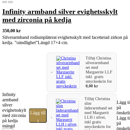
Infinity armband silver evighetsskylt
med zirconia på kedja
350,00
kr
Silverarmband rodiumpläterat evighetsskylt med facetterad zirkon på
kedja. ”oändlighet”Längd 17+4 cm.
Tilføj
Christina
silverarmband
set med
Marguerite LLF
inkl. gratis
smyckeskrin
for
0,00
kr
Infinity
Tilføj
Christina
armband
Lägg ti
slim
silver
på
läderarmband set
evighetsskylt
Lägg till
önskeli
med Marguerit
med zirconia
LLH i silver,
Lägg ti
på kedja
i
inkl gratis
på
mängd
smyckeskrin
for
önskeli
varukorg