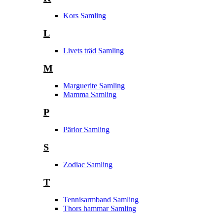
Kors Samling
L
Livets träd Samling
M
Marguerite Samling
Mamma Samling
P
Pärlor Samling
S
Zodiac Samling
T
Tennisarmband Samling
Thors hammar Samling