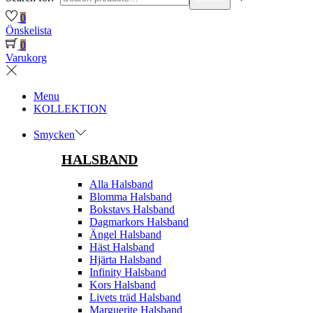
0
Önskelista
0
Varukorg
Menu
KOLLEKTION
Smycken
HALSBAND
Alla Halsband
Blomma Halsband
Bokstavs Halsband
Dagmarkors Halsband
Ängel Halsband
Häst Halsband
Hjärta Halsband
Infinity Halsband
Kors Halsband
Livets träd Halsband
Marguerite Halsband