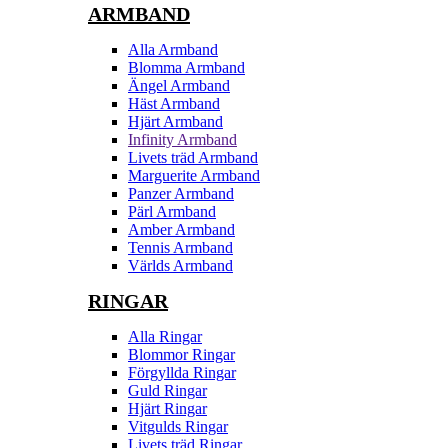
ARMBAND
Alla Armband
Blomma Armband
Ängel Armband
Häst Armband
Hjärt Armband
Infinity Armband
Livets träd Armband
Marguerite Armband
Panzer Armband
Pärl Armband
Amber Armband
Tennis Armband
Världs Armband
RINGAR
Alla Ringar
Blommor Ringar
Förgyllda Ringar
Guld Ringar
Hjärt Ringar
Vitgulds Ringar
Livets träd Ringar