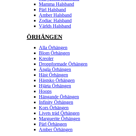
Mamma Halsband
Pärl Halsband
Amber Halsband
Zodiac Halsband
Världs Halsband
ÖRHÄNGEN
Alla Örhängen
Blom Örhängen
Kreoler
Droppformade Örhängen
Ängla Örhängen
Häst Örhängen
Hästsko Örhängen
Hjärta Örhängen
Hoops
Hängande Örhängen
Infinity Örhängen
Kors Örhängen
Livets träd Örhängen
Marguerite Ôrhängen
Pärl Örhängen
Amber Örhängen