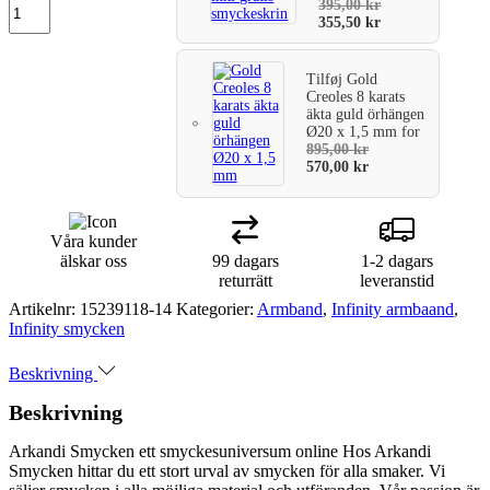
395,00
kr
355,50
kr
Tilføj
Gold
Creoles 8 karats
äkta guld örhängen
Ø20 x 1,5 mm
for
895,00
kr
570,00
kr
Våra kunder
älskar oss
99 dagars
1-2 dagars
returrätt
leveranstid
Artikelnr:
15239118-14
Kategorier:
Armband
,
Infinity armbaand
,
Infinity smycken
Beskrivning
Beskrivning
Arkandi Smycken ett smyckesuniversum online Hos Arkandi
Smycken hittar du ett stort urval av smycken för alla smaker. Vi