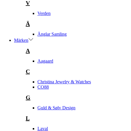
V
Verden
Ä
Änglar Samling
Märken
A
Aagaard
C
Christina Jewelry & Watches
CO88
G
Guld & Sølv Design
L
Laval