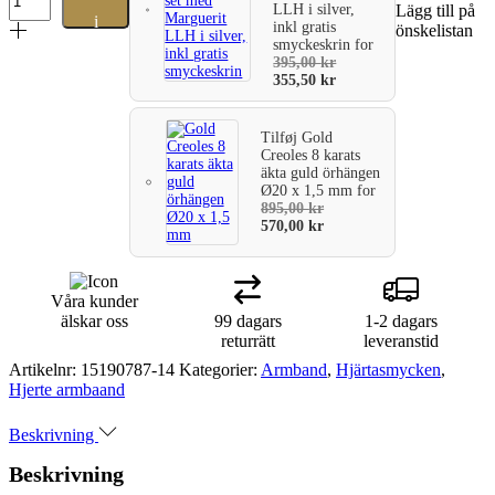
1
LLH i silver,
Lägg till på
i
hjärta
inkl gratis
önskelistan
smyckeskrin
for
i
varukorg
395,00
kr
mitten
355,50
kr
och
1
evighetstecken
Tilføj
Gold
på
Creoles 8 karats
varje
äkta guld örhängen
sida
Ø20 x 1,5 mm
for
av
895,00
kr
hjärtat.
570,00
kr
mängd
Våra kunder
älskar oss
99 dagars
1-2 dagars
returrätt
leveranstid
Artikelnr:
15190787-14
Kategorier:
Armband
,
Hjärtasmycken
,
Hjerte armbaand
Beskrivning
Beskrivning