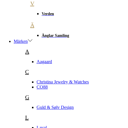
V
Verden
Ä
Änglar Samling
Märken
A
Aagaard
C
Christina Jewelry & Watches
CO88
G
Guld & Sølv Design
L
Laval