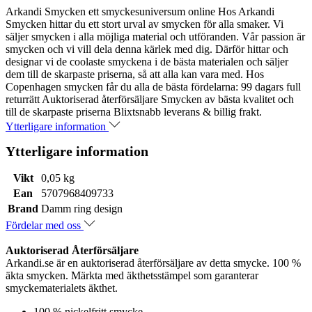
Arkandi Smycken ett smyckesuniversum online Hos Arkandi
Smycken hittar du ett stort urval av smycken för alla smaker. Vi
säljer smycken i alla möjliga material och utföranden. Vår passion är
smycken och vi vill dela denna kärlek med dig. Därför hittar och
designar vi de coolaste smyckena i de bästa materialen och säljer
dem till de skarpaste priserna, så att alla kan vara med. Hos
Copenhagen smycken får du alla de bästa fördelarna: 99 dagars full
returrätt Auktoriserad återförsäljare Smycken av bästa kvalitet och
till de skarpaste priserna Blixtsnabb leverans & billig frakt.
Ytterligare information
Ytterligare information
Vikt
0,05 kg
Ean
5707968409733
Brand
Damm ring design
Fördelar med oss
Auktoriserad Återförsäljare
Arkandi.se är en auktoriserad återförsäljare av detta smycke. 100 %
äkta smycken. Märkta med äkthetsstämpel som garanterar
smyckematerialets äkthet.
100 % nickelfritt smycke