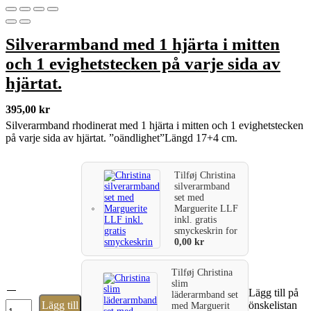
Silverarmband med 1 hjärta i mitten
och 1 evighetstecken på varje sida av
hjärtat.
395,00
kr
Silverarmband rhodinerat med 1 hjärta i mitten och 1 evighetstecken
på varje sida av hjärtat. ”oändlighet”Längd 17+4 cm.
Tilføj
Christina
silverarmband
set med
Marguerite LLF
inkl. gratis
smyckeskrin
for
0,00
kr
Tilføj
Christina
slim
Silverarmband
Lägg till på
läderarmband set
med
Lägg till
önskelistan
med Marguerit