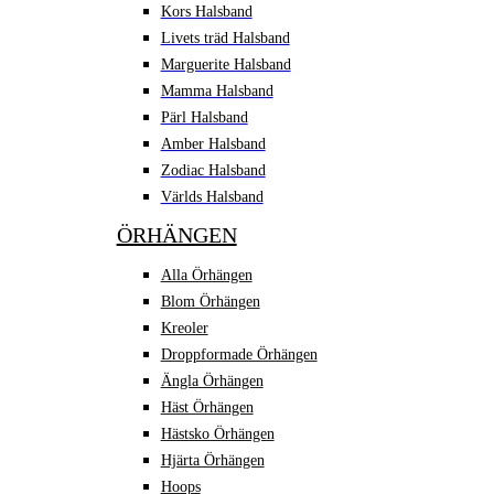
Kors Halsband
Livets träd Halsband
Marguerite Halsband
Mamma Halsband
Pärl Halsband
Amber Halsband
Zodiac Halsband
Världs Halsband
ÖRHÄNGEN
Alla Örhängen
Blom Örhängen
Kreoler
Droppformade Örhängen
Ängla Örhängen
Häst Örhängen
Hästsko Örhängen
Hjärta Örhängen
Hoops