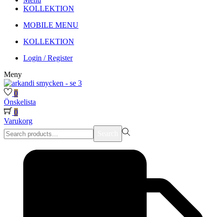
KOLLEKTION
MOBILE MENU
KOLLEKTION
Login / Register
Meny
0
Önskelista
0
Varukorg
Search
Search
for:>