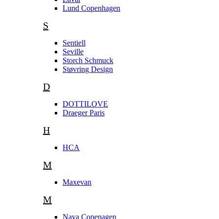
Lund Copenhagen
S
Sentiell
Seville
Storch Schmuck
Støvring Design
D
DOTTILOVE
Draeger Paris
H
HCA
M
Maxevan
M
Nava Copenagen