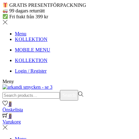
GRATIS PRESENTFÖRPACKNING
99 dagars returrätt
Fri frakt från 399 kr
Menu
KOLLEKTION
MOBILE MENU
KOLLEKTION
Login / Register
Meny
Search
Search
for:>
0
Önskelista
0
Varukorg
Menu