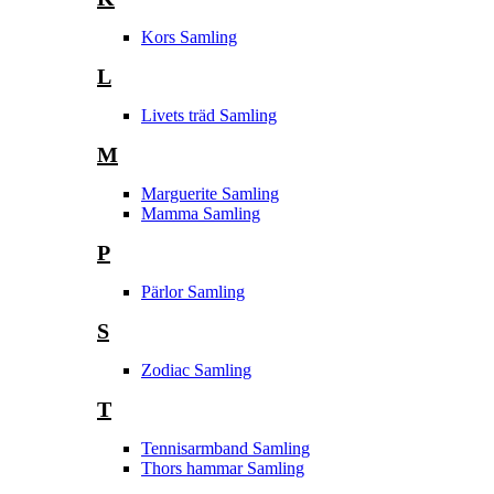
Kors Samling
L
Livets träd Samling
M
Marguerite Samling
Mamma Samling
P
Pärlor Samling
S
Zodiac Samling
T
Tennisarmband Samling
Thors hammar Samling