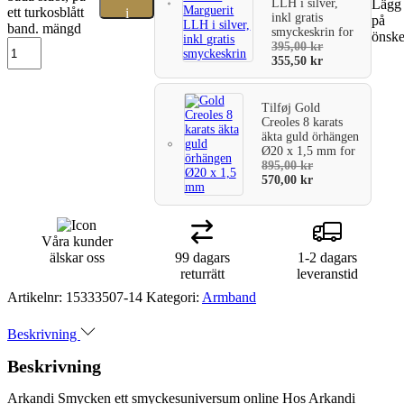
LLH i silver,
Lägg t
ett turkosblått
i
inkl gratis
på
band. mängd
smyckeskrin
for
önske
varukorg
395,00
kr
355,50
kr
Tilføj
Gold
Creoles 8 karats
äkta guld örhängen
Ø20 x 1,5 mm
for
895,00
kr
570,00
kr
Våra kunder
älskar oss
99 dagars
1-2 dagars
returrätt
leveranstid
Artikelnr:
15333507-14
Kategori:
Armband
Beskrivning
Beskrivning
Arkandi Smycken ett smyckesuniversum online Hos Arkandi