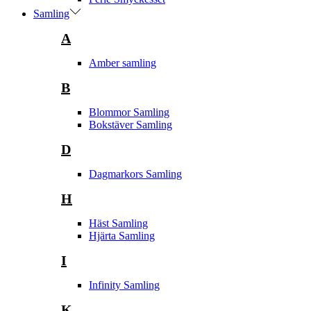
Samling
A
Amber samling
B
Blommor Samling
Bokstäver Samling
D
Dagmarkors Samling
H
Häst Samling
Hjärta Samling
I
Infinity Samling
K