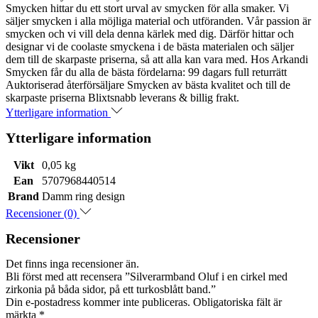
Smycken hittar du ett stort urval av smycken för alla smaker. Vi
säljer smycken i alla möjliga material och utföranden. Vår passion är
smycken och vi vill dela denna kärlek med dig. Därför hittar och
designar vi de coolaste smyckena i de bästa materialen och säljer
dem till de skarpaste priserna, så att alla kan vara med. Hos Arkandi
Smycken får du alla de bästa fördelarna: 99 dagars full returrätt
Auktoriserad återförsäljare Smycken av bästa kvalitet och till de
skarpaste priserna Blixtsnabb leverans & billig frakt.
Ytterligare information
Ytterligare information
Vikt
0,05 kg
Ean
5707968440514
Brand
Damm ring design
Recensioner (0)
Recensioner
Det finns inga recensioner än.
Bli först med att recensera ”Silverarmband Oluf i en cirkel med
zirkonia på båda sidor, på ett turkosblått band.”
Din e-postadress kommer inte publiceras.
Obligatoriska fält är
märkta
*