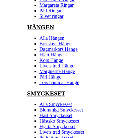
Margareta Ringar
Pärl Ringar
Silver ringar
HÄNGEN
Alla Hängen
Bokstavs Hänge
Dagmarkors Hänge
Hjärt Hänge
Kors Hänge
Livets träd Hänge
Marguerite Hänge
Pärl Hänge
Tors hammar Hänge
SMYCKESET
Alla Smyckesset
Blommigt Smyckesset
Häst Smyckesset
Hästsko Smyckesset
Hjärta Smyckesset
Livets träd Smyckesset
Perle Smyckesset