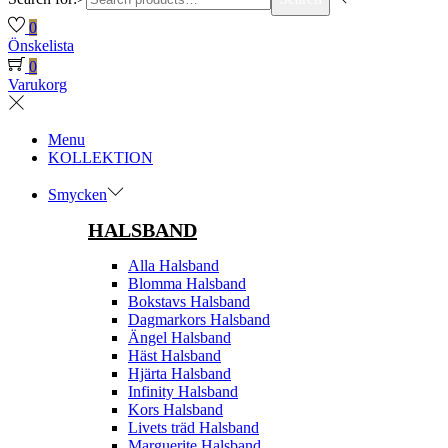
0
Önskelista
0
Varukorg
Menu
KOLLEKTION
Smycken
HALSBAND
Alla Halsband
Blomma Halsband
Bokstavs Halsband
Dagmarkors Halsband
Ängel Halsband
Häst Halsband
Hjärta Halsband
Infinity Halsband
Kors Halsband
Livets träd Halsband
Marguerite Halsband