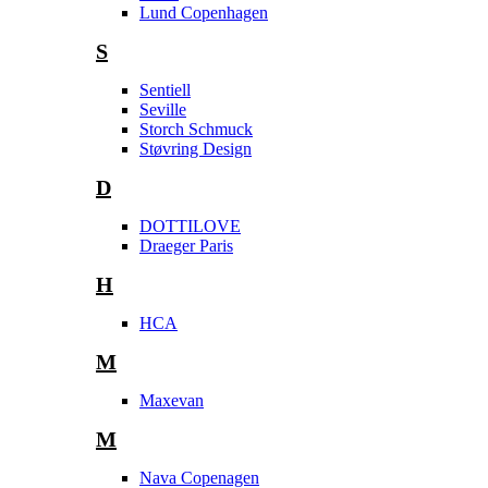
Lund Copenhagen
S
Sentiell
Seville
Storch Schmuck
Støvring Design
D
DOTTILOVE
Draeger Paris
H
HCA
M
Maxevan
M
Nava Copenagen