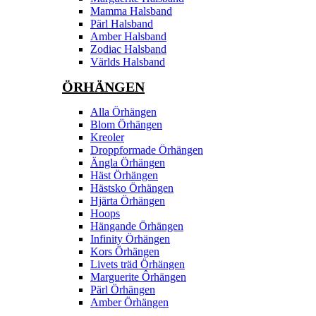
Mamma Halsband
Pärl Halsband
Amber Halsband
Zodiac Halsband
Världs Halsband
ÖRHÄNGEN
Alla Örhängen
Blom Örhängen
Kreoler
Droppformade Örhängen
Ängla Örhängen
Häst Örhängen
Hästsko Örhängen
Hjärta Örhängen
Hoops
Hängande Örhängen
Infinity Örhängen
Kors Örhängen
Livets träd Örhängen
Marguerite Ôrhängen
Pärl Örhängen
Amber Örhängen