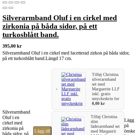
Silverarmband Oluf i en cirkel med
zirkonia på båda sidor, på ett
turkosblått band.
395,00
kr
Silverarmband Oluf i en cirkel med facetterad zirkon på båda sidor,
på ett turkosblått band.Längd 17 cm.
Tilføj
Christina
silverarmband
set med
Marguerite LLF
inkl. gratis
smyckeskrin
for
0,00
kr
Silverarmband
Tilføj
Christina
Oluf i en
Lägg t
slim
cirkel med
på
läderarmband set
zirkonia på
Lägg till
önske
med Marguerit
båda sidor, på