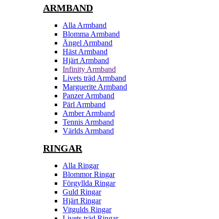
ARMBAND
Alla Armband
Blomma Armband
Ängel Armband
Häst Armband
Hjärt Armband
Infinity Armband
Livets träd Armband
Marguerite Armband
Panzer Armband
Pärl Armband
Amber Armband
Tennis Armband
Världs Armband
RINGAR
Alla Ringar
Blommor Ringar
Förgyllda Ringar
Guld Ringar
Hjärt Ringar
Vitgulds Ringar
Livets träd Ringar