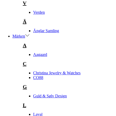
V
Verden
Ä
Änglar Samling
Märken
A
Aagaard
C
Christina Jewelry & Watches
CO88
G
Guld & Sølv Design
L
Laval