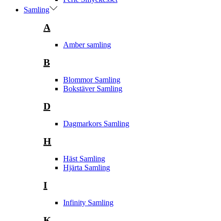
Samling
A
Amber samling
B
Blommor Samling
Bokstäver Samling
D
Dagmarkors Samling
H
Häst Samling
Hjärta Samling
I
Infinity Samling
K