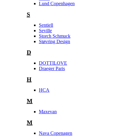
Lund Copenhagen
S
Sentiell
Seville
Storch Schmuck
Støvring Design
D
DOTTILOVE
Draeger Paris
H
HCA
M
Maxevan
M
Nava Copenagen