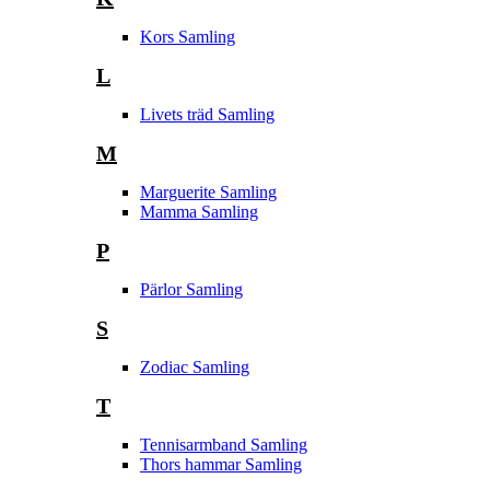
Kors Samling
L
Livets träd Samling
M
Marguerite Samling
Mamma Samling
P
Pärlor Samling
S
Zodiac Samling
T
Tennisarmband Samling
Thors hammar Samling