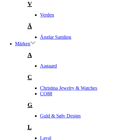
V
Verden
Ä
Änglar Samling
Märken
A
Aagaard
C
Christina Jewelry & Watches
CO88
G
Guld & Sølv Design
L
Laval