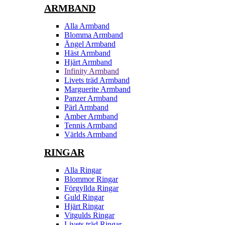
ARMBAND
Alla Armband
Blomma Armband
Ängel Armband
Häst Armband
Hjärt Armband
Infinity Armband
Livets träd Armband
Marguerite Armband
Panzer Armband
Pärl Armband
Amber Armband
Tennis Armband
Världs Armband
RINGAR
Alla Ringar
Blommor Ringar
Förgyllda Ringar
Guld Ringar
Hjärt Ringar
Vitgulds Ringar
Livets träd Ringar