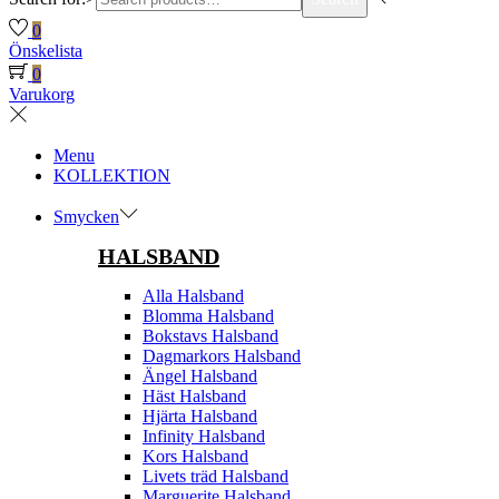
0
Önskelista
0
Varukorg
Menu
KOLLEKTION
Smycken
HALSBAND
Alla Halsband
Blomma Halsband
Bokstavs Halsband
Dagmarkors Halsband
Ängel Halsband
Häst Halsband
Hjärta Halsband
Infinity Halsband
Kors Halsband
Livets träd Halsband
Marguerite Halsband