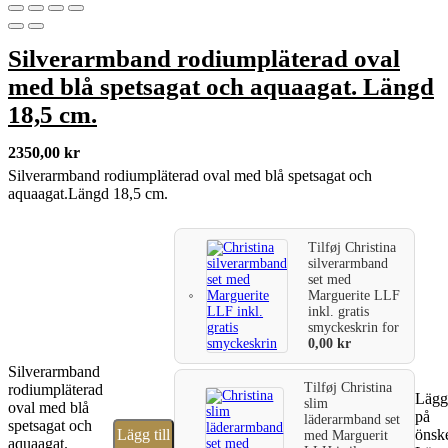
Silverarmband rodiumpläterad oval
med blå spetsagat och aquaagat. Längd
18,5 cm.
2350,00
kr
Silverarmband rodiumpläterad oval med blå spetsagat och
aquaagat.Längd 18,5 cm.
Tilføj
Christina
silverarmband
set med
Marguerite LLF
inkl. gratis
smyckeskrin
for
0,00
kr
Silverarmband
Tilføj
Christina
rodiumpläterad
Lägg 
slim
oval med blå
på
läderarmband set
spetsagat och
Lägg till
önske
med Marguerit
aquaagat.