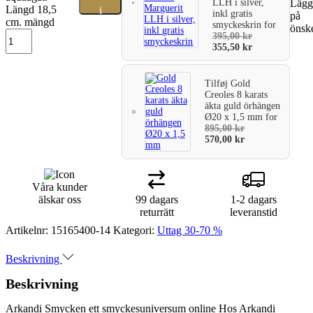
LLH i silver,
Lägg 
Längd 18,5
i
inkl gratis
på
cm. mängd
smyckeskrin
for
önske
varukorg
395,00
kr
355,50
kr
Tilføj
Gold
Creoles 8 karats
äkta guld örhängen
Ø20 x 1,5 mm
for
895,00
kr
570,00
kr
Våra kunder
älskar oss
99 dagars
1-2 dagars
returrätt
leveranstid
Artikelnr:
15165400-14
Kategori:
Uttag 30-70 %
Beskrivning
Beskrivning
Arkandi Smycken ett smyckesuniversum online Hos Arkandi