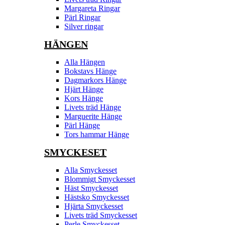
Margareta Ringar
Pärl Ringar
Silver ringar
HÄNGEN
Alla Hängen
Bokstavs Hänge
Dagmarkors Hänge
Hjärt Hänge
Kors Hänge
Livets träd Hänge
Marguerite Hänge
Pärl Hänge
Tors hammar Hänge
SMYCKESET
Alla Smyckesset
Blommigt Smyckesset
Häst Smyckesset
Hästsko Smyckesset
Hjärta Smyckesset
Livets träd Smyckesset
Perle Smyckesset