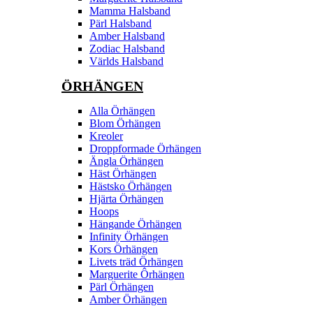
Mamma Halsband
Pärl Halsband
Amber Halsband
Zodiac Halsband
Världs Halsband
ÖRHÄNGEN
Alla Örhängen
Blom Örhängen
Kreoler
Droppformade Örhängen
Ängla Örhängen
Häst Örhängen
Hästsko Örhängen
Hjärta Örhängen
Hoops
Hängande Örhängen
Infinity Örhängen
Kors Örhängen
Livets träd Örhängen
Marguerite Ôrhängen
Pärl Örhängen
Amber Örhängen