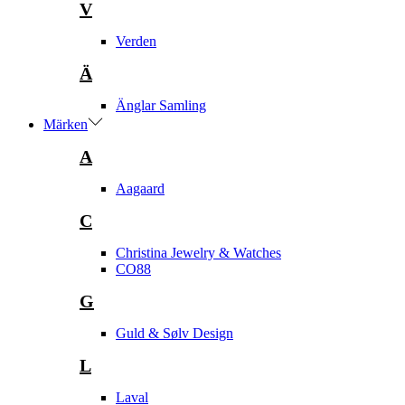
V
Verden
Ä
Änglar Samling
Märken
A
Aagaard
C
Christina Jewelry & Watches
CO88
G
Guld & Sølv Design
L
Laval