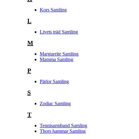
Kors Samling
L
Livets träd Samling
M
Marguerite Samling
Mamma Samling
P
Pärlor Samling
S
Zodiac Samling
T
Tennisarmband Samling
Thors hammar Samling