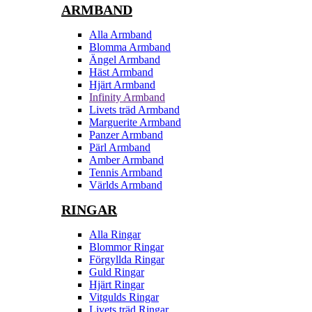
ARMBAND
Alla Armband
Blomma Armband
Ängel Armband
Häst Armband
Hjärt Armband
Infinity Armband
Livets träd Armband
Marguerite Armband
Panzer Armband
Pärl Armband
Amber Armband
Tennis Armband
Världs Armband
RINGAR
Alla Ringar
Blommor Ringar
Förgyllda Ringar
Guld Ringar
Hjärt Ringar
Vitgulds Ringar
Livets träd Ringar