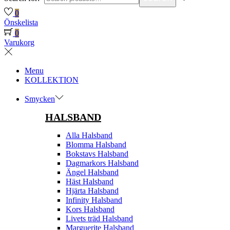
0
Önskelista
0
Varukorg
Menu
KOLLEKTION
Smycken
HALSBAND
Alla Halsband
Blomma Halsband
Bokstavs Halsband
Dagmarkors Halsband
Ängel Halsband
Häst Halsband
Hjärta Halsband
Infinity Halsband
Kors Halsband
Livets träd Halsband
Marguerite Halsband