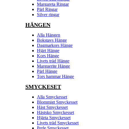
Margareta Ringar
Pärl Ringar
Silver ringar
HÄNGEN
Alla Hängen
Bokstavs Hänge
Dagmarkors Hänge
Hjärt Hänge
Kors Hänge
Livets träd Hänge
Marguerite Hänge
Pärl Hänge
Tors hammar Hänge
SMYCKESET
Alla Smyckesset
Blommigt Smyckesset
Häst Smyckesset
Hästsko Smyckesset
Hjärta Smyckesset
Livets träd Smyckesset
Perle Smyckesset