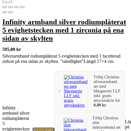
Infinity armband silver rodiumpläterat
5 evighetstecken med 1 zirconia på ena
sidan av skylten
595,00
kr
Silverarmband rodiumpläterat 5 evighetstecken med 1 facetterad
zirkon på ena sidan av skylten. ”oändlighet”Längd 17+4 cm.
Tilføj
Christina
silverarmband
set med
Marguerite LLF
inkl. gratis
smyckeskrin
for
0,00
kr
Infinity
armband silver
rodiumpläterat
Tilføj
Christina
Läg
slim
5
på
läderarmband set
evighetstecken