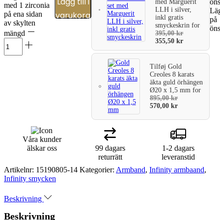
Lägg till i
öns
med Marguerit
med 1 zirconia
LLH i silver,
Läg
varukorg
på ena sidan
inkl gratis
på
av skylten
smyckeskrin
for
öns
mängd
395,00
kr
355,50
kr
Tilføj
Gold
Creoles 8 karats
äkta guld örhängen
Ø20 x 1,5 mm
for
895,00
kr
570,00
kr
Våra kunder
älskar oss
99 dagars
1-2 dagars
returrätt
leveranstid
Artikelnr:
15190805-14
Kategorier:
Armband
,
Infinity armbaand
,
Infinity smycken
Beskrivning
Beskrivning