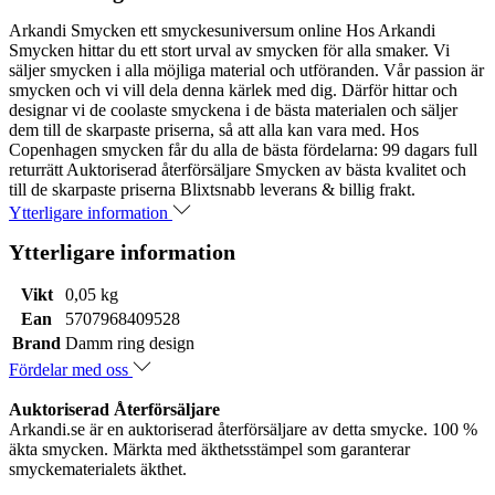
Arkandi Smycken ett smyckesuniversum online Hos Arkandi
Smycken hittar du ett stort urval av smycken för alla smaker. Vi
säljer smycken i alla möjliga material och utföranden. Vår passion är
smycken och vi vill dela denna kärlek med dig. Därför hittar och
designar vi de coolaste smyckena i de bästa materialen och säljer
dem till de skarpaste priserna, så att alla kan vara med. Hos
Copenhagen smycken får du alla de bästa fördelarna: 99 dagars full
returrätt Auktoriserad återförsäljare Smycken av bästa kvalitet och
till de skarpaste priserna Blixtsnabb leverans & billig frakt.
Ytterligare information
Ytterligare information
Vikt
0,05 kg
Ean
5707968409528
Brand
Damm ring design
Fördelar med oss
Auktoriserad Återförsäljare
Arkandi.se är en auktoriserad återförsäljare av detta smycke. 100 %
äkta smycken. Märkta med äkthetsstämpel som garanterar
smyckematerialets äkthet.