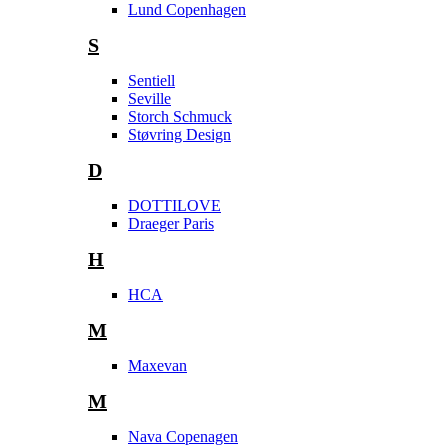
Lund Copenhagen
S
Sentiell
Seville
Storch Schmuck
Støvring Design
D
DOTTILOVE
Draeger Paris
H
HCA
M
Maxevan
M
Nava Copenagen