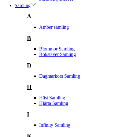
Samling
A
Amber samling
B
Blommor Samling
Bokstäver Samling
D
Dagmarkors Samling
H
Häst Samling
Hjärta Samling
I
Infinity Samling
K