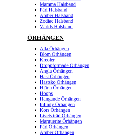
Mamma Halsband
Pärl Halsband
Amber Halsband
Zodiac Halsband
Världs Halsband
ÖRHÄNGEN
Alla Örhängen
Blom Örhängen
Kreoler
Droppformade Örhängen
Ängla Örhängen
Häst Örhängen
Hästsko Örhängen
Hjärta Örhängen
Hoops
Hängande Örhängen
Infinity Örhängen
Kors Örhängen
Livets träd Örhängen
Marguerite Ôrhängen
Pärl Örhängen
Amber Örhängen