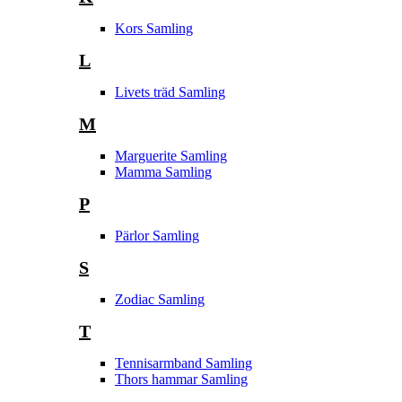
Kors Samling
L
Livets träd Samling
M
Marguerite Samling
Mamma Samling
P
Pärlor Samling
S
Zodiac Samling
T
Tennisarmband Samling
Thors hammar Samling