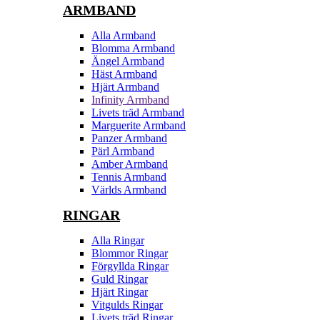
ARMBAND
Alla Armband
Blomma Armband
Ängel Armband
Häst Armband
Hjärt Armband
Infinity Armband
Livets träd Armband
Marguerite Armband
Panzer Armband
Pärl Armband
Amber Armband
Tennis Armband
Världs Armband
RINGAR
Alla Ringar
Blommor Ringar
Förgyllda Ringar
Guld Ringar
Hjärt Ringar
Vitgulds Ringar
Livets träd Ringar