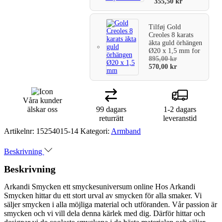
355,50
kr
Tilføj
Gold
Creoles 8 karats
äkta guld örhängen
Ø20 x 1,5 mm
for
895,00
kr
570,00
kr
Våra kunder
älskar oss
99 dagars
1-2 dagars
returrätt
leveranstid
Artikelnr:
15254015-14
Kategori:
Armband
Beskrivning
Beskrivning
Arkandi Smycken ett smyckesuniversum online Hos Arkandi
Smycken hittar du ett stort urval av smycken för alla smaker. Vi
säljer smycken i alla möjliga material och utföranden. Vår passion är
smycken och vi vill dela denna kärlek med dig. Därför hittar och