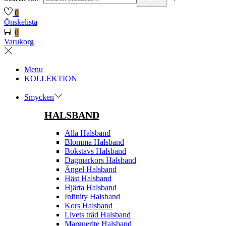
0
Önskelista
0
Varukorg
Menu
KOLLEKTION
Smycken
HALSBAND
Alla Halsband
Blomma Halsband
Bokstavs Halsband
Dagmarkors Halsband
Ängel Halsband
Häst Halsband
Hjärta Halsband
Infinity Halsband
Kors Halsband
Livets träd Halsband
Marguerite Halsband