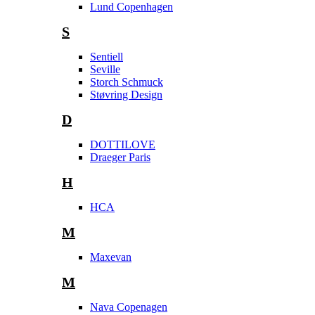
Lund Copenhagen
S
Sentiell
Seville
Storch Schmuck
Støvring Design
D
DOTTILOVE
Draeger Paris
H
HCA
M
Maxevan
M
Nava Copenagen