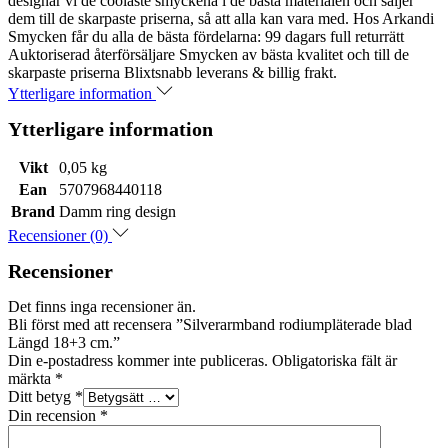
designar vi de coolaste smyckena i de bästa materialen och säljer
dem till de skarpaste priserna, så att alla kan vara med. Hos Arkandi
Smycken får du alla de bästa fördelarna: 99 dagars full returrätt
Auktoriserad återförsäljare Smycken av bästa kvalitet och till de
skarpaste priserna Blixtsnabb leverans & billig frakt.
Ytterligare information
Ytterligare information
Vikt
0,05 kg
Ean
5707968440118
Brand
Damm ring design
Recensioner (0)
Recensioner
Det finns inga recensioner än.
Bli först med att recensera ”Silverarmband rodiumpläterade blad
Längd 18+3 cm.”
Din e-postadress kommer inte publiceras.
Obligatoriska fält är
märkta
*
Ditt betyg
*
Din recension
*