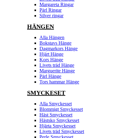
Margareta Ringar
Pärl Ringar
Silver ringar
HÄNGEN
Alla Hängen
Bokstavs Hänge
Dagmarkors Hänge
Hjärt Hänge
Kors Hänge
Livets träd Hänge
Marguerite Hänge
Pärl Hänge
Tors hammar Hänge
SMYCKESET
Alla Smyckesset
Blommigt Smyckesset
Häst Smyckesset
Hästsko Smyckesset
Hjärta Smyckesset
Livets träd Smyckesset
Perle Smyckesset