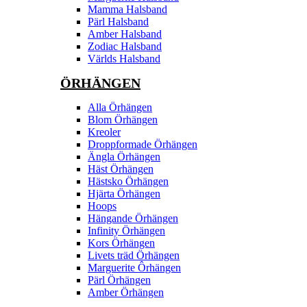
Mamma Halsband
Pärl Halsband
Amber Halsband
Zodiac Halsband
Världs Halsband
ÖRHÄNGEN
Alla Örhängen
Blom Örhängen
Kreoler
Droppformade Örhängen
Ängla Örhängen
Häst Örhängen
Hästsko Örhängen
Hjärta Örhängen
Hoops
Hängande Örhängen
Infinity Örhängen
Kors Örhängen
Livets träd Örhängen
Marguerite Ôrhängen
Pärl Örhängen
Amber Örhängen