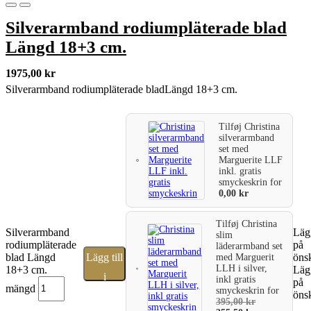
Silverarmband rodiumpläterade blad
Längd 18+3 cm.
1975,00
kr
Silverarmband rodiumpläterade bladLängd 18+3 cm.
Tilføj
Christina
silverarmband
set med
Marguerite LLF
inkl. gratis
smyckeskrin
for
0,00
kr
Tilføj
Christina
Silverarmband
Lägg
slim
rodiumpläterade
på
läderarmband set
blad Längd
Lägg till
önsk
med Marguerit
LLH i silver,
18+3 cm.
Lägg
i
inkl gratis
på
mängd
smyckeskrin
for
önsk
varukorg
395,00
kr