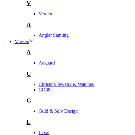
V
Verden
Ä
Änglar Samling
Märken
A
Aagaard
C
Christina Jewelry & Watches
CO88
G
Guld & Sølv Design
L
Laval