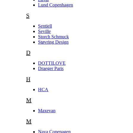
Lund Copenhagen
S
Sentiell
Seville
Storch Schmuck
Støvring Design
D
DOTTILOVE
Draeger Paris
H
HCA
M
Maxevan
M
Nava Copenagen