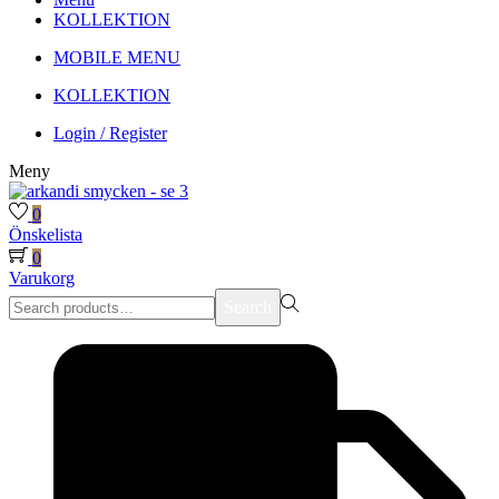
KOLLEKTION
MOBILE MENU
KOLLEKTION
Login / Register
Meny
0
Önskelista
0
Varukorg
Search
Search
for:>