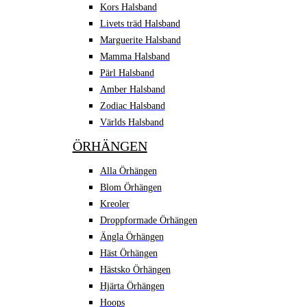
Kors Halsband
Livets träd Halsband
Marguerite Halsband
Mamma Halsband
Pärl Halsband
Amber Halsband
Zodiac Halsband
Världs Halsband
ÖRHÄNGEN
Alla Örhängen
Blom Örhängen
Kreoler
Droppformade Örhängen
Ängla Örhängen
Häst Örhängen
Hästsko Örhängen
Hjärta Örhängen
Hoops