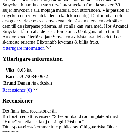
Smycken hittar du ett stort urval av smycken för alla smaker. Vi
säljer smycken i alla möjliga material och utföranden. Vår passion är
smycken och vi vill dela denna kärlek med dig. Därför hittar och
designar vi de coolaste smyckena i de bästa materialen och säljer
dem till de skarpaste priserna, så att alla kan vara med. Hos Arkandi
Smycken får du alla de bästa fördelarna: 99 dagars full returrätt
Auktoriserad återförsäljare Smycken av bästa kvalitet och till de
skarpaste priserna Blixtsnabb leverans & billig frakt.
Ytterligare information
Ytterligare information
Vikt
0,05 kg
Ean
5707968409672
Brand
Damm ring design
Recensioner (0)
Recensioner
Det finns inga recensioner än.
Bli först med att recensera ”Silverarmband rodiumpläterat med
”Hope” venetiansk kedja. Längd 17+4 cm.”
Din e-postadress kommer inte publiceras.
Obligatoriska fält är