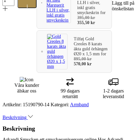
med
LLH i silver,
Lägg till på
i
"Hope"
inkl gratis
önskelistan
smyckeskrin
for
venetiansk
varukorg
395,00
kr
kedja.
355,50
kr
Längd
17+4
cm.
Tilføj
Gold
mängd
Creoles 8 karats
äkta guld örhängen
Ø20 x 1,5 mm
for
895,00
kr
570,00
kr
Våra kunder
älskar oss
99 dagars
1-2 dagars
returrätt
leveranstid
Artikelnr:
15190790-14
Kategori:
Armband
Beskrivning
Beskrivning
Arkandi Smycken ett smyckesuniversum online Hos Arkandi