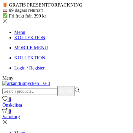
GRATIS PRESENTFÖRPACKNING
99 dagars returrätt
Fri frakt från 399 kr
Menu
KOLLEKTION
MOBILE MENU
KOLLEKTION
Login / Register
Meny
Search
Search
for:>
0
Önskelista
0
Varukorg
Menu