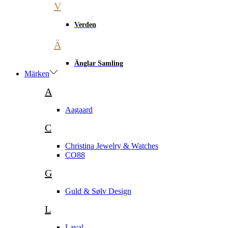
V
Verden
Ä
Änglar Samling
Märken
A
Aagaard
C
Christina Jewelry & Watches
CO88
G
Guld & Sølv Design
L
Laval