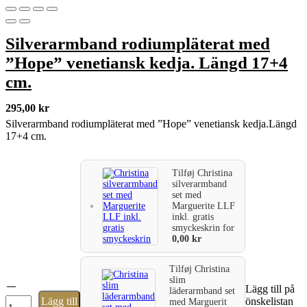
Silverarmband rodiumpläterat med
”Hope” venetiansk kedja. Längd 17+4
cm.
295,00
kr
Silverarmband rodiumpläterat med ”Hope” venetiansk kedja.Längd
17+4 cm.
Tilføj
Christina
silverarmband
set med
Marguerite LLF
inkl. gratis
smyckeskrin
for
0,00
kr
Tilføj
Christina
slim
Silverarmband
Lägg till på
läderarmband set
rodiumpläterat
Lägg till
önskelistan
med Marguerit