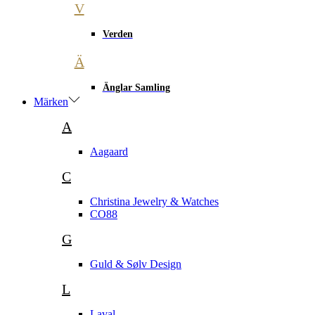
V
Verden
Ä
Änglar Samling
Märken
A
Aagaard
C
Christina Jewelry & Watches
CO88
G
Guld & Sølv Design
L
Laval