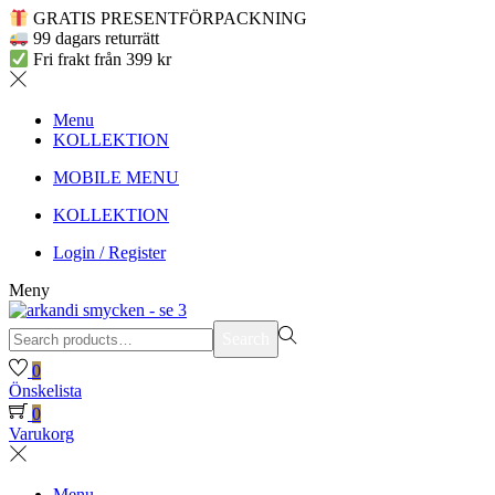
GRATIS PRESENTFÖRPACKNING
99 dagars returrätt
Fri frakt från 399 kr
Menu
KOLLEKTION
MOBILE MENU
KOLLEKTION
Login / Register
Meny
Search
Search
for:>
0
Önskelista
0
Varukorg
Menu