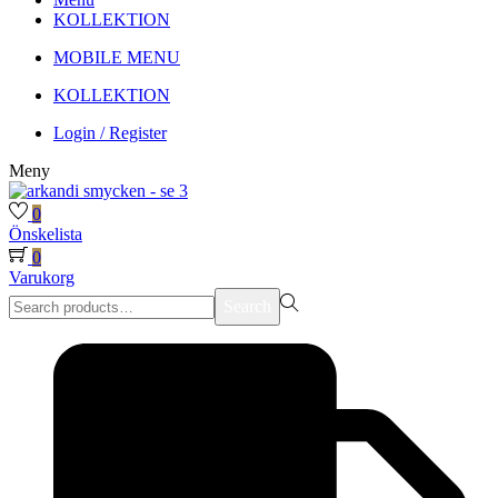
KOLLEKTION
MOBILE MENU
KOLLEKTION
Login / Register
Meny
0
Önskelista
0
Varukorg
Search
Search
for:>