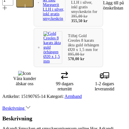
länk
LLH i silver,
Lägg till på
i
på
inkl gratis
önskelistan
smyckeskrin
for
kedja
varukorg
395,00
kr
omväxlande
355,50
kr
med
pinne.
Längd
Tilføj
Gold
17+4
Creoles 8 karats
cm.
äkta guld örhängen
mängd
Ø20 x 1,5 mm
for
895,00
kr
570,00
kr
Våra kunder
älskar oss
99 dagars
1-2 dagars
returrätt
leveranstid
Artikelnr:
15190765-14
Kategori:
Armband
Beskrivning
Beskrivning
Arkandi Smycken ett smyckesuniversum online Hos Arkandi