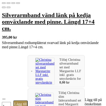
Silverarmband vänd länk på kedja
omväxlande med pinne. Längd 17+4
cm.
395,00
kr
Silverarmband rodiumpläterat svarvad länk på kedja omväxlande
med pinne.Längd 17+4 cm.
Tilføj
Christina
silverarmband
set med
Marguerite LLF
inkl. gratis
smyckeskrin
for
0,00
kr
Tilføj
Christina
slim
Silverarmband
Lägg till på
läderarmband set
vänd
Lägg till
önskelistan
med Marguerit