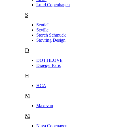
Lund Copenhagen
S
Sentiell
Seville
Storch Schmuck
Støvring Design
D
DOTTILOVE
Draeger Paris
H
HCA
M
Maxevan
M
Nava Copenagen