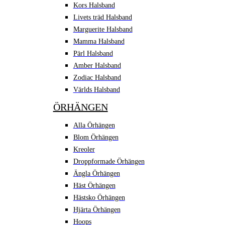
Kors Halsband
Livets träd Halsband
Marguerite Halsband
Mamma Halsband
Pärl Halsband
Amber Halsband
Zodiac Halsband
Världs Halsband
ÖRHÄNGEN
Alla Örhängen
Blom Örhängen
Kreoler
Droppformade Örhängen
Ängla Örhängen
Häst Örhängen
Hästsko Örhängen
Hjärta Örhängen
Hoops