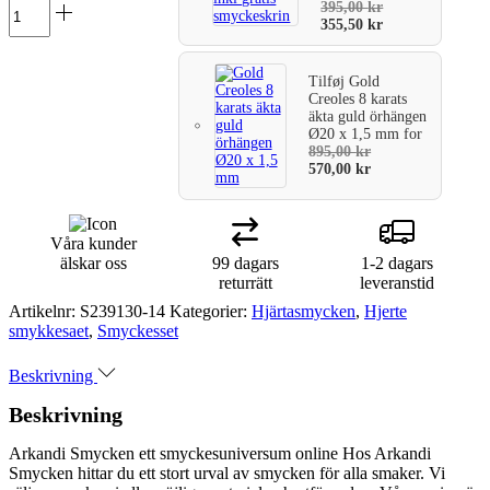
395,00
kr
355,50
kr
Tilføj
Gold
Creoles 8 karats
äkta guld örhängen
Ø20 x 1,5 mm
for
895,00
kr
570,00
kr
Våra kunder
älskar oss
99 dagars
1-2 dagars
returrätt
leveranstid
Artikelnr:
S239130-14
Kategorier:
Hjärtasmycken
,
Hjerte
smykkesaet
,
Smyckesset
Beskrivning
Beskrivning
Arkandi Smycken ett smyckesuniversum online Hos Arkandi
Smycken hittar du ett stort urval av smycken för alla smaker. Vi