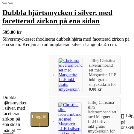
Dubbla hjärtsmycken i silver, med
facetterad zirkon på ena sidan
595,00
kr
Silversmyckesset rhodinerat dubbelt hjärta med facetterad zirkon på
ena sidan. Kedjan är rodiumpläterad silver iLängd 42-45 cm.
Tilføj
Christina
silverarmband
set med
Marguerite LLF
inkl. gratis
smyckeskrin
for
0,00
kr
Dubbla
hjärtsmycken
Tilføj
Christina
slim
i silver, med
läderarmband set
facetterad
Lägg
Lägg till
med Marguerit
zirkon på
LLH i silver,
på
ena sidan
i
inkl gratis
önskel
mängd
smyckeskrin
for
varukorg