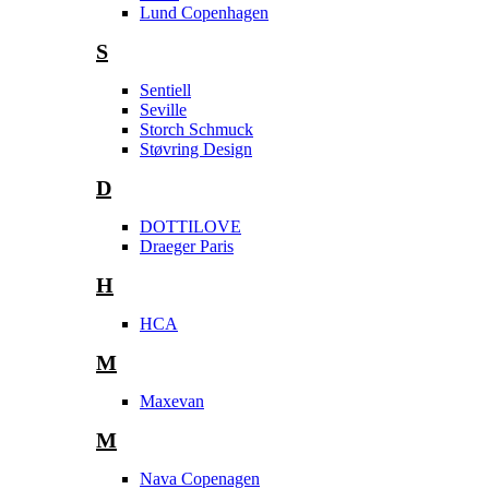
Lund Copenhagen
S
Sentiell
Seville
Storch Schmuck
Støvring Design
D
DOTTILOVE
Draeger Paris
H
HCA
M
Maxevan
M
Nava Copenagen