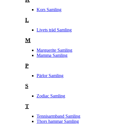
Kors Samling
L
Livets träd Samling
M
Marguerite Samling
Mamma Samling
P
Pärlor Samling
S
Zodiac Samling
T
Tennisarmband Samling
Thors hammar Samling