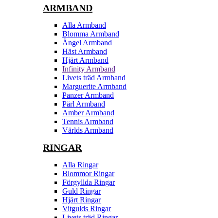
ARMBAND
Alla Armband
Blomma Armband
Ängel Armband
Häst Armband
Hjärt Armband
Infinity Armband
Livets träd Armband
Marguerite Armband
Panzer Armband
Pärl Armband
Amber Armband
Tennis Armband
Världs Armband
RINGAR
Alla Ringar
Blommor Ringar
Förgyllda Ringar
Guld Ringar
Hjärt Ringar
Vitgulds Ringar
Livets träd Ringar