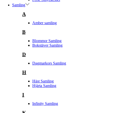
Samling
A
Amber samling
B
Blommor Samling
Bokstäver Samling
D
Dagmarkors Samling
H
Häst Samling
Hjärta Samling
I
Infinity Samling
K