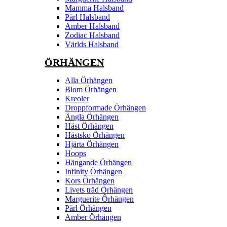
Mamma Halsband
Pärl Halsband
Amber Halsband
Zodiac Halsband
Världs Halsband
ÖRHÄNGEN
Alla Örhängen
Blom Örhängen
Kreoler
Droppformade Örhängen
Ängla Örhängen
Häst Örhängen
Hästsko Örhängen
Hjärta Örhängen
Hoops
Hängande Örhängen
Infinity Örhängen
Kors Örhängen
Livets träd Örhängen
Marguerite Ôrhängen
Pärl Örhängen
Amber Örhängen