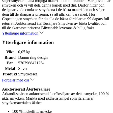
säljer smycken i alla möjliga material och utföranden. Vår passion är
smycken och vi vill dela denna kärlek med dig. Därför hittar och
designar vi de coolaste smyckena i de bästa materialen och säljer
dem till de skarpaste priserna, så att alla kan vara med. Hos
Copenhagen smycken får du alla de bästa fördelarna: 99 dagars full
returrätt Auktoriserad återförsäljare Smycken av bästa kvalitet och
till de skarpaste priserna Blixtsnabb leverans & billig frakt.
Ytterligare information
Ytterligare information
Vikt
0,05 kg
Brand
Damm ring design
Ean
5707968421254
Metal
Silver
Produkt
Smyckesset
Fördelar med oss
Auktoriserad Återförsäljare
Arkandi.se är en auktoriserad återförsäljare av detta smycke. 100 %
äkta smycken. Märkta med äkthetsstämpel som garanterar
smyckematerialets äkthet.
100 % nickelfritt smycke