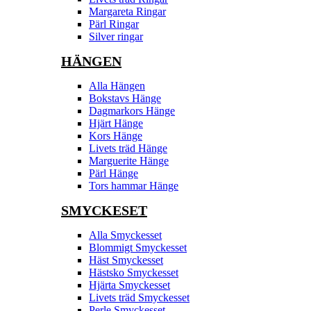
Margareta Ringar
Pärl Ringar
Silver ringar
HÄNGEN
Alla Hängen
Bokstavs Hänge
Dagmarkors Hänge
Hjärt Hänge
Kors Hänge
Livets träd Hänge
Marguerite Hänge
Pärl Hänge
Tors hammar Hänge
SMYCKESET
Alla Smyckesset
Blommigt Smyckesset
Häst Smyckesset
Hästsko Smyckesset
Hjärta Smyckesset
Livets träd Smyckesset
Perle Smyckesset