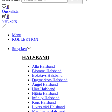
0
Önskelista
0
Varukorg
Menu
KOLLEKTION
Smycken
HALSBAND
Alla Halsband
Blomma Halsband
Bokstavs Halsband
Dagmarkors Halsband
Ängel Halsband
Häst Halsband
Hjärta Halsband
Infinity Halsband
Kors Halsband
Livets träd Halsband
Marguerite Halsband