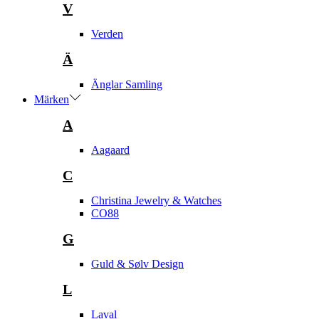
V
Verden
Ä
Änglar Samling
Märken
A
Aagaard
C
Christina Jewelry & Watches
CO88
G
Guld & Sølv Design
L
Laval