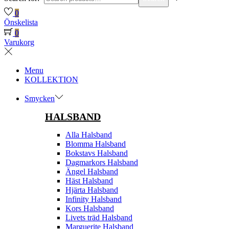
0
Önskelista
0
Varukorg
Menu
KOLLEKTION
Smycken
HALSBAND
Alla Halsband
Blomma Halsband
Bokstavs Halsband
Dagmarkors Halsband
Ängel Halsband
Häst Halsband
Hjärta Halsband
Infinity Halsband
Kors Halsband
Livets träd Halsband
Marguerite Halsband