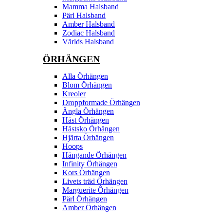
Mamma Halsband
Pärl Halsband
Amber Halsband
Zodiac Halsband
Världs Halsband
ÖRHÄNGEN
Alla Örhängen
Blom Örhängen
Kreoler
Droppformade Örhängen
Ängla Örhängen
Häst Örhängen
Hästsko Örhängen
Hjärta Örhängen
Hoops
Hängande Örhängen
Infinity Örhängen
Kors Örhängen
Livets träd Örhängen
Marguerite Ôrhängen
Pärl Örhängen
Amber Örhängen