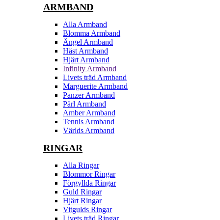
ARMBAND
Alla Armband
Blomma Armband
Ängel Armband
Häst Armband
Hjärt Armband
Infinity Armband
Livets träd Armband
Marguerite Armband
Panzer Armband
Pärl Armband
Amber Armband
Tennis Armband
Världs Armband
RINGAR
Alla Ringar
Blommor Ringar
Förgyllda Ringar
Guld Ringar
Hjärt Ringar
Vitgulds Ringar
Livets träd Ringar