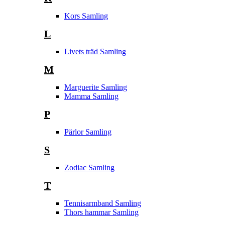
Kors Samling
L
Livets träd Samling
M
Marguerite Samling
Mamma Samling
P
Pärlor Samling
S
Zodiac Samling
T
Tennisarmband Samling
Thors hammar Samling