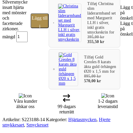
Silversmycke
Tilføj
Christina
insatt hjärta
Lägg ti
slim
med mönster
på
läderarmband set
och
Lägg till
önskel
med Marguerit
LLH i silver,
facetterade
Lägg ti
i
inkl gratis
zirkoner.
på
smyckeskrin
for
önskel
varukorg
mängd
395,00
kr
355,50
kr
Tilføj
Gold
Creoles 8 karats
äkta guld örhängen
Ø20 x 1,5 mm
for
895,00
kr
570,00
kr
Våra kunder
1-2 dagars
älskar oss
99 dagars
leveranstid
returrätt
Artikelnr:
S223188-14
Kategorier:
Hjärtasmycken
,
Hjerte
smykkesaet
,
Smyckesset