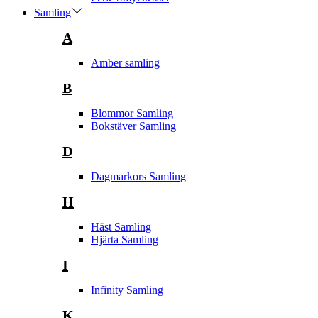
Samling
A
Amber samling
B
Blommor Samling
Bokstäver Samling
D
Dagmarkors Samling
H
Häst Samling
Hjärta Samling
I
Infinity Samling
K