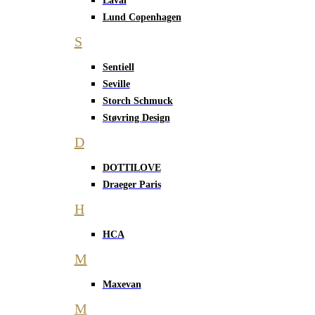
Laval
Lund Copenhagen
S
Sentiell
Seville
Storch Schmuck
Støvring Design
D
DOTTILOVE
Draeger Paris
H
HCA
M
Maxevan
M