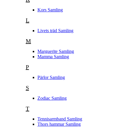
Kors Samling
L
Livets träd Samling
M
Marguerite Samling
Mamma Samling
P
Pärlor Samling
S
Zodiac Samling
T
Tennisarmband Samling
Thors hammar Samling