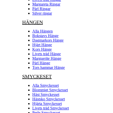
Margareta Ringar
Pärl Ringar
Silver ringar
HÄNGEN
Alla Hängen
Bokstavs Hänge
Dagmarkors Hänge
Hjärt Hänge
Kors Hänge
Livets träd Hänge
Marguerite Hänge
Pärl Hänge
Tors hammar Hänge
SMYCKESET
Alla Smyckesset
Blommigt Smyckesset
Häst Smyckesset
Hästsko Smyckesset
Hjärta Smyckesset
Livets träd Smyckesset
Perle Smyckesset