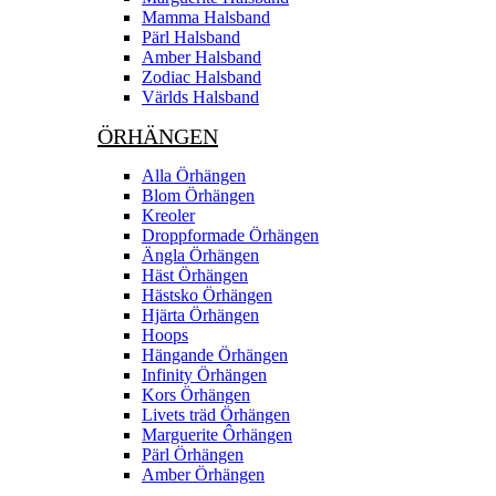
Mamma Halsband
Pärl Halsband
Amber Halsband
Zodiac Halsband
Världs Halsband
ÖRHÄNGEN
Alla Örhängen
Blom Örhängen
Kreoler
Droppformade Örhängen
Ängla Örhängen
Häst Örhängen
Hästsko Örhängen
Hjärta Örhängen
Hoops
Hängande Örhängen
Infinity Örhängen
Kors Örhängen
Livets träd Örhängen
Marguerite Ôrhängen
Pärl Örhängen
Amber Örhängen