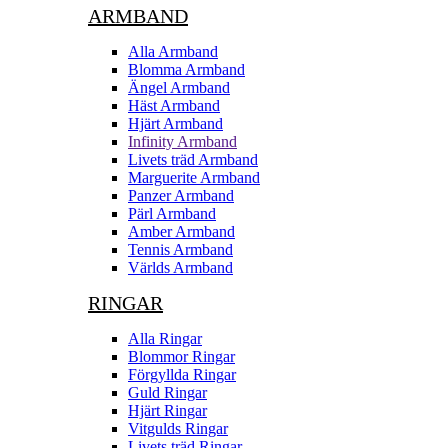
ARMBAND
Alla Armband
Blomma Armband
Ängel Armband
Häst Armband
Hjärt Armband
Infinity Armband
Livets träd Armband
Marguerite Armband
Panzer Armband
Pärl Armband
Amber Armband
Tennis Armband
Världs Armband
RINGAR
Alla Ringar
Blommor Ringar
Förgyllda Ringar
Guld Ringar
Hjärt Ringar
Vitgulds Ringar
Livets träd Ringar