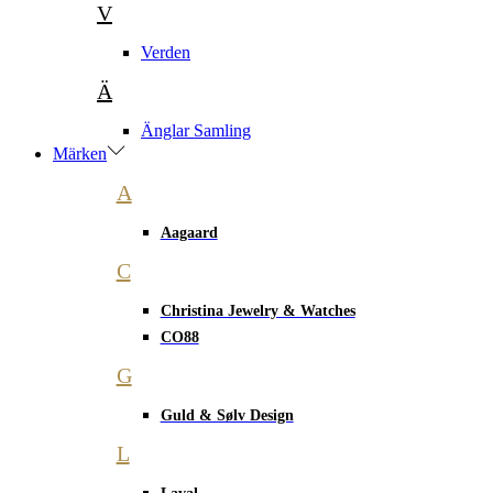
V
Verden
Ä
Änglar Samling
Märken
A
Aagaard
C
Christina Jewelry & Watches
CO88
G
Guld & Sølv Design
L