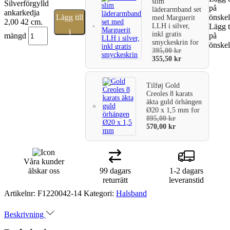
slim
Silverförgylld
på
läderarmband set
ankarkedja
Lägg till
önskel
med Marguerit
2,00 42 cm.
LLH i silver,
Lägg t
i
inkl gratis
mängd
på
smyckeskrin
for
önskel
varukorg
395,00
kr
355,50
kr
Tilføj
Gold
Creoles 8 karats
äkta guld örhängen
Ø20 x 1,5 mm
for
895,00
kr
570,00
kr
Våra kunder
älskar oss
99 dagars
1-2 dagars
returrätt
leveranstid
Artikelnr:
F1220042-14
Kategori:
Halsband
Beskrivning