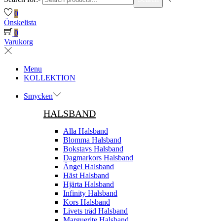
0
Önskelista
0
Varukorg
Menu
KOLLEKTION
Smycken
HALSBAND
Alla Halsband
Blomma Halsband
Bokstavs Halsband
Dagmarkors Halsband
Ängel Halsband
Häst Halsband
Hjärta Halsband
Infinity Halsband
Kors Halsband
Livets träd Halsband
Marguerite Halsband