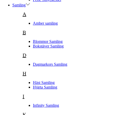
Samling
A
Amber samling
B
Blommor Samling
Bokstäver Samling
D
Dagmarkors Samling
H
Häst Samling
Hjärta Samling
I
Infinity Samling
K