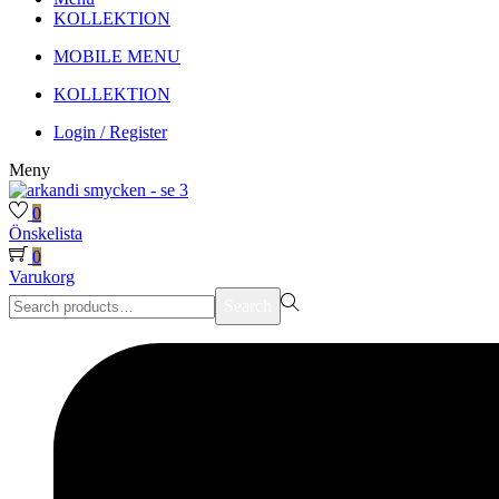
KOLLEKTION
MOBILE MENU
KOLLEKTION
Login / Register
Meny
0
Önskelista
0
Varukorg
Search
Search
for:>