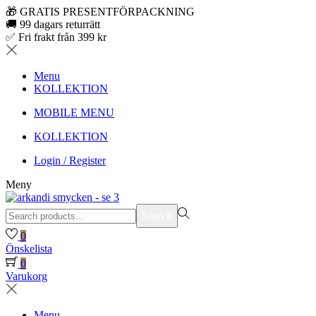
🎁 GRATIS PRESENTFÖRPACKNING
🚚 99 dagars returrätt
✅ Fri frakt från 399 kr
Menu
KOLLEKTION
MOBILE MENU
KOLLEKTION
Login / Register
Meny
Search
Search
for:>
0
Önskelista
0
Varukorg
Menu