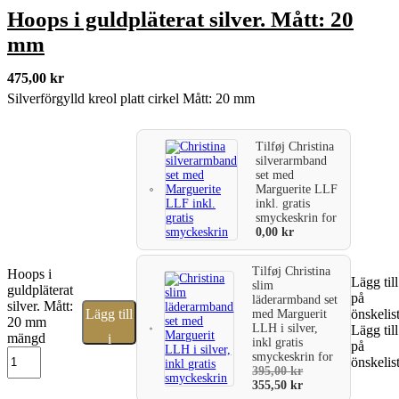
Hoops i guldpläterat silver. Mått: 20
mm
475,00
kr
Silverförgylld kreol platt cirkel Mått: 20 mm
Tilføj
Christina
silverarmband
set med
Marguerite LLF
inkl. gratis
smyckeskrin
for
0,00
kr
Tilføj
Christina
Hoops i
Lägg till
slim
guldpläterat
på
läderarmband set
silver. Mått:
Lägg till
önskelis
med Marguerit
20 mm
LLH i silver,
Lägg till
mängd
i
inkl gratis
på
smyckeskrin
for
önskelis
varukorg
395,00
kr
355,50
kr