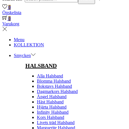
0
Önskelista
0
Varukorg
Menu
KOLLEKTION
Smycken
HALSBAND
Alla Halsband
Blomma Halsband
Bokstavs Halsband
Dagmarkors Halsband
Ängel Halsband
Häst Halsband
Hjärta Halsband
Infinity Halsband
Kors Halsband
Livets träd Halsband
Marguerite Halsband