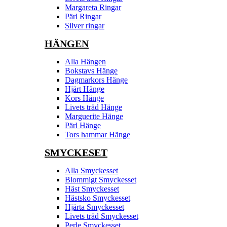
Margareta Ringar
Pärl Ringar
Silver ringar
HÄNGEN
Alla Hängen
Bokstavs Hänge
Dagmarkors Hänge
Hjärt Hänge
Kors Hänge
Livets träd Hänge
Marguerite Hänge
Pärl Hänge
Tors hammar Hänge
SMYCKESET
Alla Smyckesset
Blommigt Smyckesset
Häst Smyckesset
Hästsko Smyckesset
Hjärta Smyckesset
Livets träd Smyckesset
Perle Smyckesset