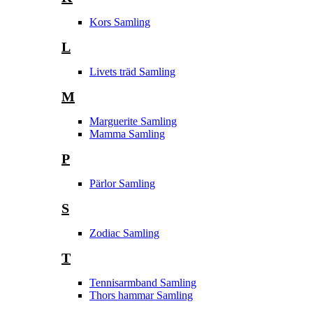
Kors Samling
L
Livets träd Samling
M
Marguerite Samling
Mamma Samling
P
Pärlor Samling
S
Zodiac Samling
T
Tennisarmband Samling
Thors hammar Samling