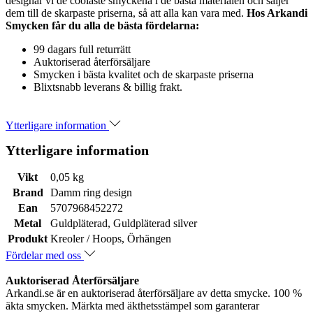
designar vi de coolaste smyckena i de bästa materialen och säljer
dem till de skarpaste priserna, så att alla kan vara med.
Hos Arkandi
Smycken får du alla de bästa fördelarna:
99 dagars full returrätt
Auktoriserad återförsäljare
Smycken i bästa kvalitet och de skarpaste priserna
Blixtsnabb leverans & billig frakt.
Ytterligare information
Ytterligare information
Vikt
0,05 kg
Brand
Damm ring design
Ean
5707968452272
Metal
Guldpläterad, Guldpläterad silver
Produkt
Kreoler / Hoops, Örhängen
Fördelar med oss
Auktoriserad Återförsäljare
Arkandi.se är en auktoriserad återförsäljare av detta smycke. 100 %
äkta smycken. Märkta med äkthetsstämpel som garanterar