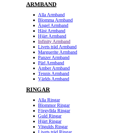
ARMBAND
Alla Armband
Blomma Armband
Ängel Armband
Häst Armband
Hjärt Armband
Infinity Armband
Livets träd Armband
Marguerite Armband
Panzer Armband
Pärl Armband
Amber Armband
Tennis Armband
Världs Armband
RINGAR
Alla Ringar
Blommor Ringar
Förgyllda Ringar
Guld Ringar
Hjärt Ringar
Vitgulds Ringar
Livets träd Ringar