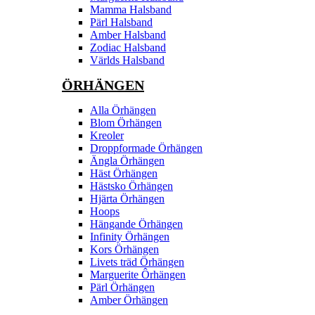
Mamma Halsband
Pärl Halsband
Amber Halsband
Zodiac Halsband
Världs Halsband
ÖRHÄNGEN
Alla Örhängen
Blom Örhängen
Kreoler
Droppformade Örhängen
Ängla Örhängen
Häst Örhängen
Hästsko Örhängen
Hjärta Örhängen
Hoops
Hängande Örhängen
Infinity Örhängen
Kors Örhängen
Livets träd Örhängen
Marguerite Ôrhängen
Pärl Örhängen
Amber Örhängen