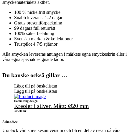
smyckematerialets äkthet.
100 % nickelfritt smycke
Snabb leverans: 1-2 dagar
Gratis presentförpackning
99 dagars full returrätt
100% säker betalning
Svenska märken & kollektioner
Trustpilot 4,7/5 stjärnor
Alla smycken levereras antingen i märkets egna smyckeskrin eller i
våra egna specialdesignade lådor.
Du kanske också gillar …
Lägg till på önskelistan
Lägg till på önskelistan
Damm ring design
Kreoler i silver. Mått: Ø20 mm
375,00
kr
Arkandi.se
Upptäck vårt smyckesuniversum och bli en del av resan på våra