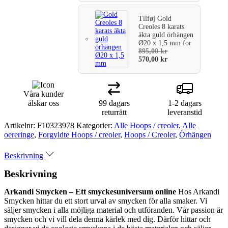
Tilføj
Gold
Creoles 8 karats
äkta guld örhängen
Ø20 x 1,5 mm
for
895,00
kr
570,00
kr
Våra kunder
älskar oss
99 dagars
1-2 dagars
returrätt
leveranstid
Artikelnr:
F10323978
Kategorier:
Alle Hoops / creoler
,
Alle
oereringe
,
Forgyldte Hoops / creoler
,
Hoops / Creoler
,
Örhängen
Beskrivning
Beskrivning
Arkandi Smycken – Ett smyckesuniversum online
Hos Arkandi
Smycken hittar du ett stort urval av smycken för alla smaker. Vi
säljer smycken i alla möjliga material och utföranden. Vår passion är
smycken och vi vill dela denna kärlek med dig. Därför hittar och