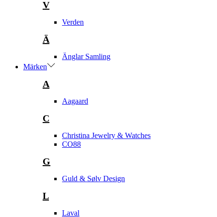
V
Verden
Ä
Änglar Samling
Märken
A
Aagaard
C
Christina Jewelry & Watches
CO88
G
Guld & Sølv Design
L
Laval