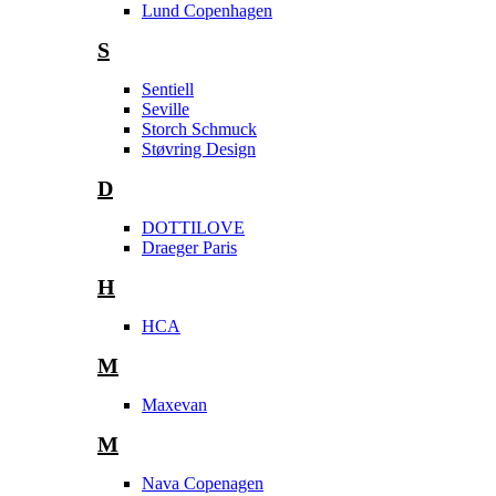
Lund Copenhagen
S
Sentiell
Seville
Storch Schmuck
Støvring Design
D
DOTTILOVE
Draeger Paris
H
HCA
M
Maxevan
M
Nava Copenagen