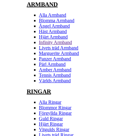
ARMBAND
Alla Armband
Blomma Armband
Ängel Armband
Häst Armband
Hjärt Armband
Infinity Armband
Livets träd Armband
Marguerite Armband
Panzer Armband
Pärl Armband
Amber Armband
Tennis Armband
Världs Armband
RINGAR
Alla Ringar
Blommor Ringar
Förgyllda Ringar
Guld Ringar
Hjärt Ringar
Vitgulds Ringar
Livets träd Ringar