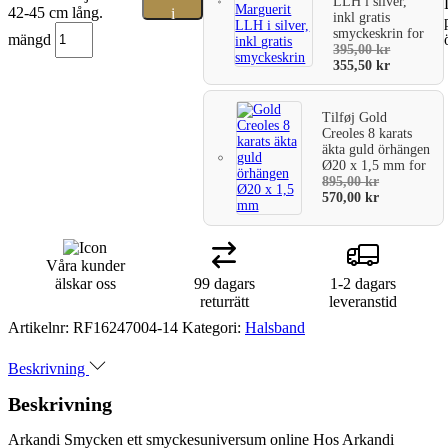
LLH i silver,
42-45 cm lång.
i
inkl gratis
smyckeskrin
for
mängd
varukorg
395,00
kr
355,50
kr
Tilføj
Gold
Creoles 8 karats
äkta guld örhängen
Ø20 x 1,5 mm
for
895,00
kr
570,00
kr
Våra kunder
älskar oss
99 dagars
1-2 dagars
returrätt
leveranstid
Artikelnr:
RF16247004-14
Kategori:
Halsband
Beskrivning
Beskrivning
Arkandi Smycken ett smyckesuniversum online Hos Arkandi