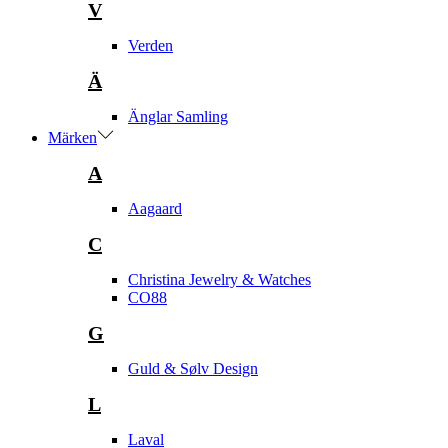
V
Verden
Ä
Änglar Samling
Märken
A
Aagaard
C
Christina Jewelry & Watches
CO88
G
Guld & Sølv Design
L
Laval