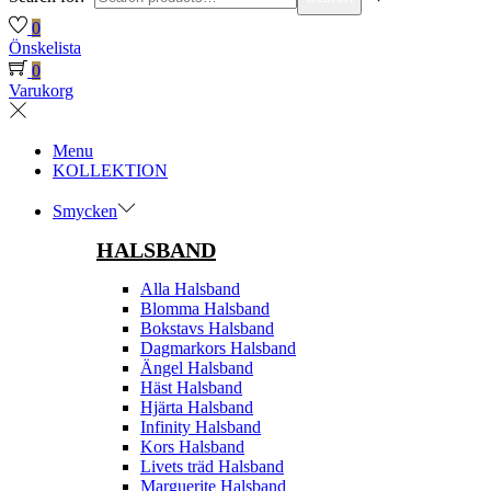
0
Önskelista
0
Varukorg
Menu
KOLLEKTION
Smycken
HALSBAND
Alla Halsband
Blomma Halsband
Bokstavs Halsband
Dagmarkors Halsband
Ängel Halsband
Häst Halsband
Hjärta Halsband
Infinity Halsband
Kors Halsband
Livets träd Halsband
Marguerite Halsband