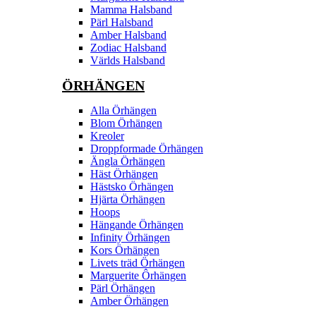
Mamma Halsband
Pärl Halsband
Amber Halsband
Zodiac Halsband
Världs Halsband
ÖRHÄNGEN
Alla Örhängen
Blom Örhängen
Kreoler
Droppformade Örhängen
Ängla Örhängen
Häst Örhängen
Hästsko Örhängen
Hjärta Örhängen
Hoops
Hängande Örhängen
Infinity Örhängen
Kors Örhängen
Livets träd Örhängen
Marguerite Ôrhängen
Pärl Örhängen
Amber Örhängen