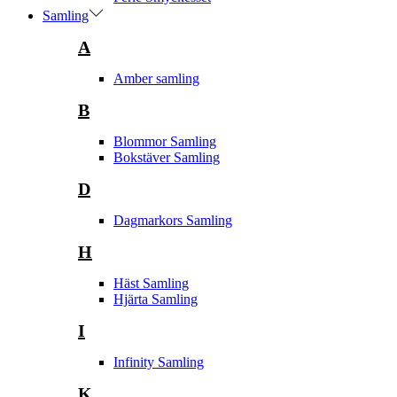
Samling
A
Amber samling
B
Blommor Samling
Bokstäver Samling
D
Dagmarkors Samling
H
Häst Samling
Hjärta Samling
I
Infinity Samling
K