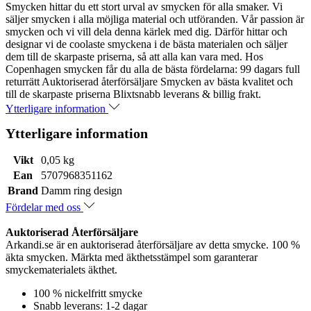
Smycken hittar du ett stort urval av smycken för alla smaker. Vi
säljer smycken i alla möjliga material och utföranden. Vår passion är
smycken och vi vill dela denna kärlek med dig. Därför hittar och
designar vi de coolaste smyckena i de bästa materialen och säljer
dem till de skarpaste priserna, så att alla kan vara med. Hos
Copenhagen smycken får du alla de bästa fördelarna: 99 dagars full
returrätt Auktoriserad återförsäljare Smycken av bästa kvalitet och
till de skarpaste priserna Blixtsnabb leverans & billig frakt.
Ytterligare information
Ytterligare information
Vikt
0,05 kg
Ean
5707968351162
Brand
Damm ring design
Fördelar med oss
Auktoriserad Återförsäljare
Arkandi.se är en auktoriserad återförsäljare av detta smycke. 100 %
äkta smycken. Märkta med äkthetsstämpel som garanterar
smyckematerialets äkthet.
100 % nickelfritt smycke
Snabb leverans: 1-2 dagar