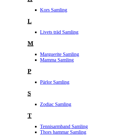
Kors Samling
L
Livets träd Samling
M
Marguerite Samling
Mamma Samling
P
Pärlor Samling
S
Zodiac Samling
T
Tennisarmband Samling
Thors hammar Samling