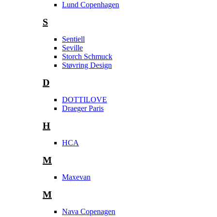
Lund Copenhagen
S
Sentiell
Seville
Storch Schmuck
Støvring Design
D
DOTTILOVE
Draeger Paris
H
HCA
M
Maxevan
M
Nava Copenagen