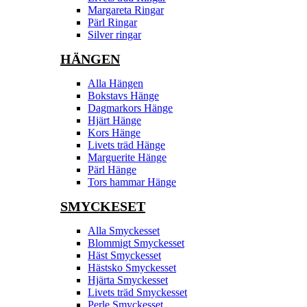
Margareta Ringar
Pärl Ringar
Silver ringar
HÄNGEN
Alla Hängen
Bokstavs Hänge
Dagmarkors Hänge
Hjärt Hänge
Kors Hänge
Livets träd Hänge
Marguerite Hänge
Pärl Hänge
Tors hammar Hänge
SMYCKESET
Alla Smyckesset
Blommigt Smyckesset
Häst Smyckesset
Hästsko Smyckesset
Hjärta Smyckesset
Livets träd Smyckesset
Perle Smyckesset