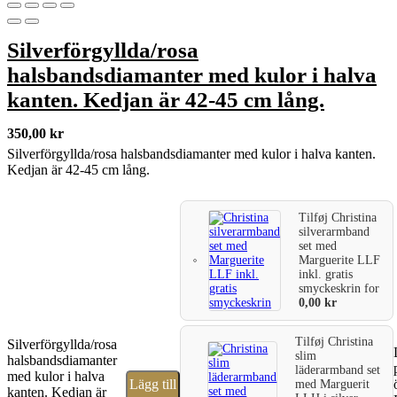
Silverförgyllda/rosa
halsbandsdiamanter med kulor i halva
kanten. Kedjan är 42-45 cm lång.
350,00
kr
Silverförgyllda/rosa halsbandsdiamanter med kulor i halva kanten.
Kedjan är 42-45 cm lång.
Tilføj
Christina
silverarmband
set med
Marguerite LLF
inkl. gratis
smyckeskrin
for
0,00
kr
Tilføj
Christina
Silverförgyllda/rosa
slim
halsbandsdiamanter
läderarmband set
med kulor i halva
Lägg till
med Marguerit
kanten. Kedjan är