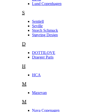
Lund Copenhagen
S
Sentiell
Seville
Storch Schmuck
Støvring Design
D
DOTTILOVE
Draeger Paris
H
HCA
M
Maxevan
M
Nava Copenagen