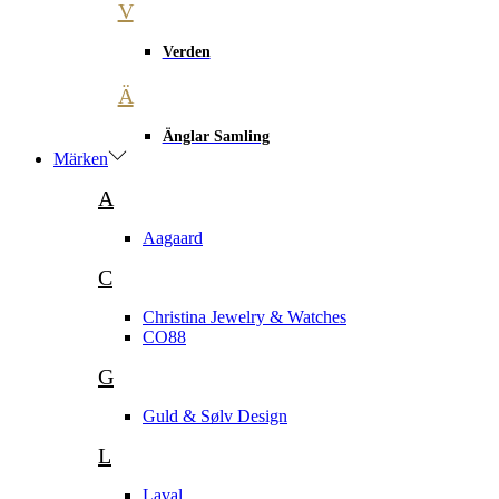
V
Verden
Ä
Änglar Samling
Märken
A
Aagaard
C
Christina Jewelry & Watches
CO88
G
Guld & Sølv Design
L
Laval