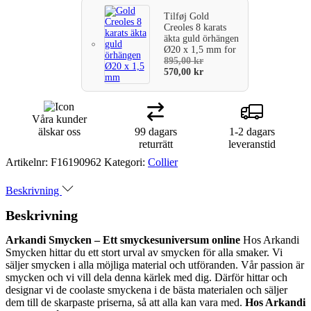
Tilføj
Gold
Creoles 8 karats
äkta guld örhängen
Ø20 x 1,5 mm
for
895,00
kr
570,00
kr
Våra kunder
älskar oss
99 dagars
1-2 dagars
returrätt
leveranstid
Artikelnr:
F16190962
Kategori:
Collier
Beskrivning
Beskrivning
Arkandi Smycken – Ett smyckesuniversum online
Hos Arkandi
Smycken hittar du ett stort urval av smycken för alla smaker. Vi
säljer smycken i alla möjliga material och utföranden. Vår passion är
smycken och vi vill dela denna kärlek med dig. Därför hittar och
designar vi de coolaste smyckena i de bästa materialen och säljer
dem till de skarpaste priserna, så att alla kan vara med.
Hos Arkandi