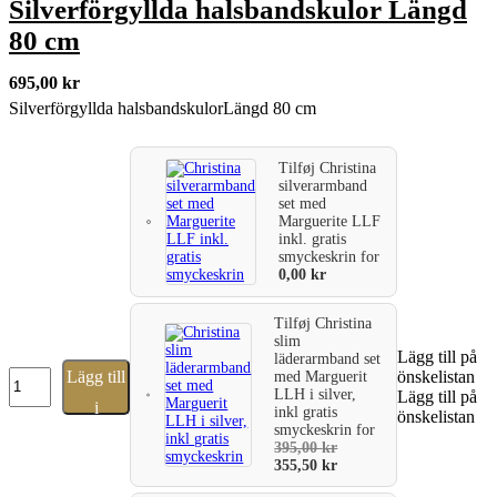
Silverförgyllda halsbandskulor Längd
80 cm
695,00
kr
Silverförgyllda halsbandskulorLängd 80 cm
Tilføj
Christina
silverarmband
set med
Marguerite LLF
inkl. gratis
smyckeskrin
for
0,00
kr
Tilføj
Christina
slim
Lägg till på
läderarmband set
Silverförgyllda
Lägg till
önskelistan
med Marguerit
halsbandskulor
LLH i silver,
Lägg till på
i
inkl gratis
Längd
önskelistan
smyckeskrin
for
80
varukorg
395,00
kr
cm
355,50
kr
mängd