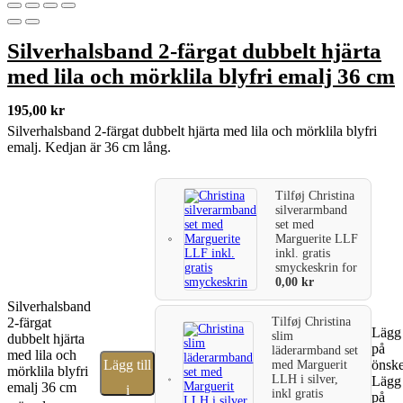
Silverhalsband 2-färgat dubbelt hjärta
med lila och mörklila blyfri emalj 36 cm
195,00
kr
Silverhalsband 2-färgat dubbelt hjärta med lila och mörklila blyfri
emalj. Kedjan är 36 cm lång.
Tilføj
Christina
silverarmband
set med
Marguerite LLF
inkl. gratis
smyckeskrin
for
0,00
kr
Silverhalsband
2-färgat
Tilføj
Christina
Lägg 
slim
dubbelt hjärta
på
läderarmband set
med lila och
Lägg till
önske
med Marguerit
mörklila blyfri
LLH i silver,
Lägg 
emalj 36 cm
i
inkl gratis
på