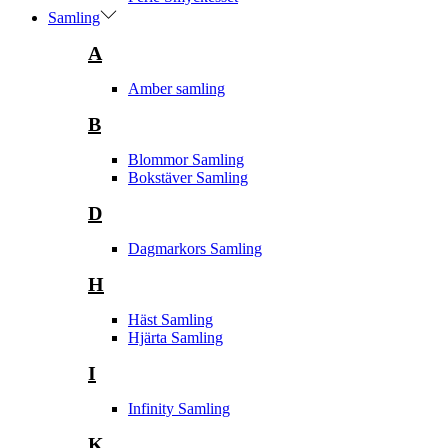
Samling
A
Amber samling
B
Blommor Samling
Bokstäver Samling
D
Dagmarkors Samling
H
Häst Samling
Hjärta Samling
I
Infinity Samling
K