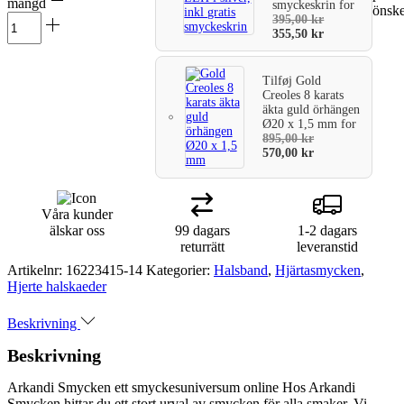
mängd
smyckeskrin
for
önske
varukorg
395,00
kr
355,50
kr
Tilføj
Gold
Creoles 8 karats
äkta guld örhängen
Ø20 x 1,5 mm
for
895,00
kr
570,00
kr
Våra kunder
älskar oss
99 dagars
1-2 dagars
returrätt
leveranstid
Artikelnr:
16223415-14
Kategorier:
Halsband
,
Hjärtasmycken
,
Hjerte halskaeder
Beskrivning
Beskrivning
Arkandi Smycken ett smyckesuniversum online Hos Arkandi
Smycken hittar du ett stort urval av smycken för alla smaker. Vi