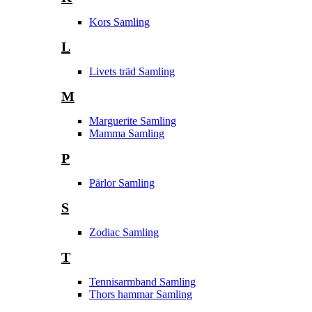
Kors Samling
L
Livets träd Samling
M
Marguerite Samling
Mamma Samling
P
Pärlor Samling
S
Zodiac Samling
T
Tennisarmband Samling
Thors hammar Samling