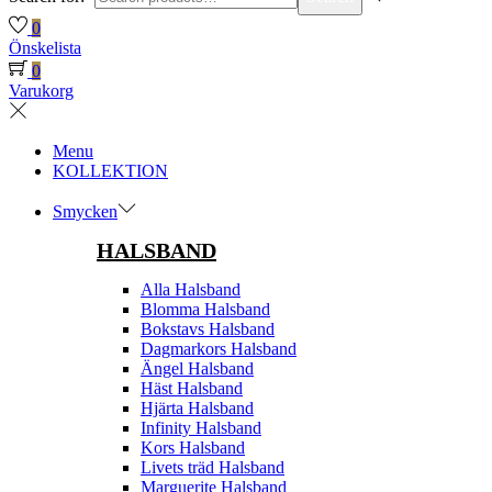
0
Önskelista
0
Varukorg
Menu
KOLLEKTION
Smycken
HALSBAND
Alla Halsband
Blomma Halsband
Bokstavs Halsband
Dagmarkors Halsband
Ängel Halsband
Häst Halsband
Hjärta Halsband
Infinity Halsband
Kors Halsband
Livets träd Halsband
Marguerite Halsband