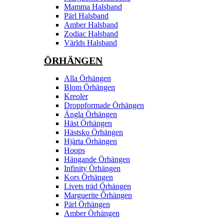
Mamma Halsband
Pärl Halsband
Amber Halsband
Zodiac Halsband
Världs Halsband
ÖRHÄNGEN
Alla Örhängen
Blom Örhängen
Kreoler
Droppformade Örhängen
Ängla Örhängen
Häst Örhängen
Hästsko Örhängen
Hjärta Örhängen
Hoops
Hängande Örhängen
Infinity Örhängen
Kors Örhängen
Livets träd Örhängen
Marguerite Ôrhängen
Pärl Örhängen
Amber Örhängen