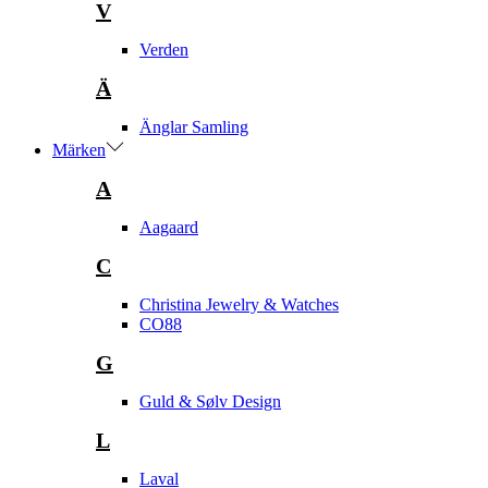
V
Verden
Ä
Änglar Samling
Märken
A
Aagaard
C
Christina Jewelry & Watches
CO88
G
Guld & Sølv Design
L
Laval