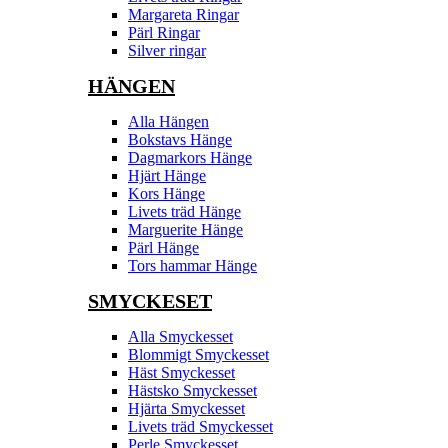
Margareta Ringar
Pärl Ringar
Silver ringar
HÄNGEN
Alla Hängen
Bokstavs Hänge
Dagmarkors Hänge
Hjärt Hänge
Kors Hänge
Livets träd Hänge
Marguerite Hänge
Pärl Hänge
Tors hammar Hänge
SMYCKESET
Alla Smyckesset
Blommigt Smyckesset
Häst Smyckesset
Hästsko Smyckesset
Hjärta Smyckesset
Livets träd Smyckesset
Perle Smyckesset