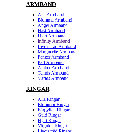
ARMBAND
Alla Armband
Blomma Armband
Ängel Armband
Häst Armband
Hjärt Armband
Infinity Armband
Livets träd Armband
Marguerite Armband
Panzer Armband
Pärl Armband
Amber Armband
Tennis Armband
Världs Armband
RINGAR
Alla Ringar
Blommor Ringar
Förgyllda Ringar
Guld Ringar
Hjärt Ringar
Vitgulds Ringar
Livets träd Ringar