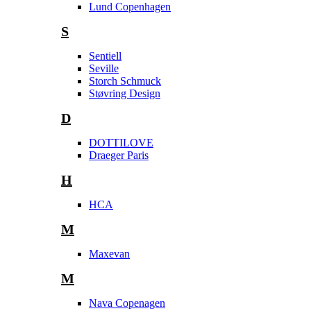
Lund Copenhagen
S
Sentiell
Seville
Storch Schmuck
Støvring Design
D
DOTTILOVE
Draeger Paris
H
HCA
M
Maxevan
M
Nava Copenagen