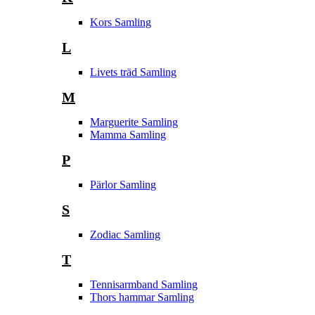
Kors Samling
L
Livets träd Samling
M
Marguerite Samling
Mamma Samling
P
Pärlor Samling
S
Zodiac Samling
T
Tennisarmband Samling
Thors hammar Samling