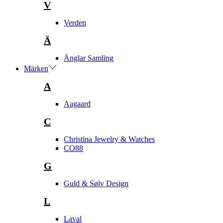
V
Verden
Ä
Änglar Samling
Märken
A
Aagaard
C
Christina Jewelry & Watches
CO88
G
Guld & Sølv Design
L
Laval