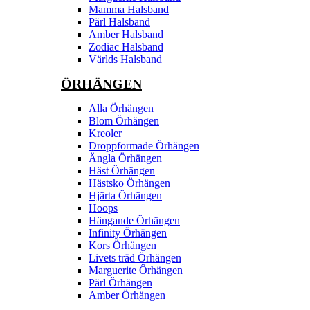
Mamma Halsband
Pärl Halsband
Amber Halsband
Zodiac Halsband
Världs Halsband
ÖRHÄNGEN
Alla Örhängen
Blom Örhängen
Kreoler
Droppformade Örhängen
Ängla Örhängen
Häst Örhängen
Hästsko Örhängen
Hjärta Örhängen
Hoops
Hängande Örhängen
Infinity Örhängen
Kors Örhängen
Livets träd Örhängen
Marguerite Ôrhängen
Pärl Örhängen
Amber Örhängen