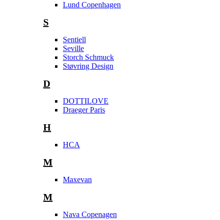
Lund Copenhagen
S
Sentiell
Seville
Storch Schmuck
Støvring Design
D
DOTTILOVE
Draeger Paris
H
HCA
M
Maxevan
M
Nava Copenagen