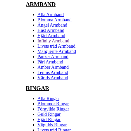
ARMBAND
Alla Armband
Blomma Armband
Ängel Armband
Häst Armband
Hjärt Armband
Infinity Armband
Livets träd Armband
Marguerite Armband
Panzer Armband
Pärl Armband
Amber Armband
Tennis Armband
Världs Armband
RINGAR
Alla Ringar
Blommor Ringar
Förgyllda Ringar
Guld Ringar
Hjärt Ringar
Vitgulds Ringar
Livets träd Ringar