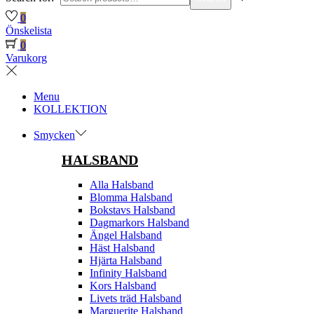
0
Önskelista
0
Varukorg
Menu
KOLLEKTION
Smycken
HALSBAND
Alla Halsband
Blomma Halsband
Bokstavs Halsband
Dagmarkors Halsband
Ängel Halsband
Häst Halsband
Hjärta Halsband
Infinity Halsband
Kors Halsband
Livets träd Halsband
Marguerite Halsband