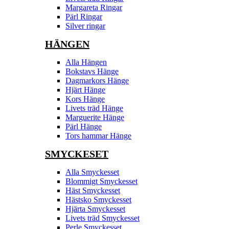
Margareta Ringar
Pärl Ringar
Silver ringar
HÄNGEN
Alla Hängen
Bokstavs Hänge
Dagmarkors Hänge
Hjärt Hänge
Kors Hänge
Livets träd Hänge
Marguerite Hänge
Pärl Hänge
Tors hammar Hänge
SMYCKESET
Alla Smyckesset
Blommigt Smyckesset
Häst Smyckesset
Hästsko Smyckesset
Hjärta Smyckesset
Livets träd Smyckesset
Perle Smyckesset