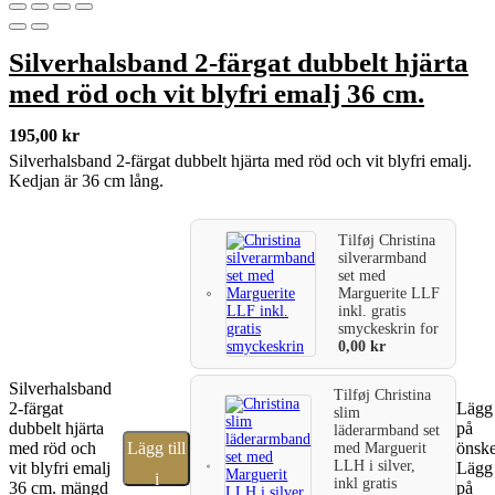
Silverhalsband 2-färgat dubbelt hjärta
med röd och vit blyfri emalj 36 cm.
195,00
kr
Silverhalsband 2-färgat dubbelt hjärta med röd och vit blyfri emalj.
Kedjan är 36 cm lång.
Tilføj
Christina
silverarmband
set med
Marguerite LLF
inkl. gratis
smyckeskrin
for
0,00
kr
Silverhalsband
Tilføj
Christina
2-färgat
Lägg 
slim
dubbelt hjärta
på
läderarmband set
med röd och
Lägg till
önske
med Marguerit
LLH i silver,
vit blyfri emalj
Lägg 
i
inkl gratis
36 cm. mängd
på