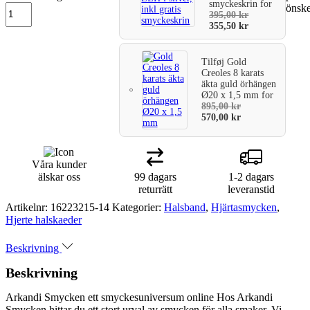
smyckeskrin
for
önske
varukorg
395,00
kr
355,50
kr
Tilføj
Gold
Creoles 8 karats
äkta guld örhängen
Ø20 x 1,5 mm
for
895,00
kr
570,00
kr
Våra kunder
älskar oss
99 dagars
1-2 dagars
returrätt
leveranstid
Artikelnr:
16223215-14
Kategorier:
Halsband
,
Hjärtasmycken
,
Hjerte halskaeder
Beskrivning
Beskrivning
Arkandi Smycken ett smyckesuniversum online Hos Arkandi
Smycken hittar du ett stort urval av smycken för alla smaker. Vi