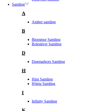
Samling
A
Amber samling
B
Blommor Samling
Bokstäver Samling
D
Dagmarkors Samling
H
Häst Samling
Hjärta Samling
I
Infinity Samling
K