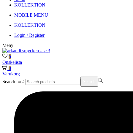
KOLLEKTION
MOBILE MENU
KOLLEKTION
Login / Register
Meny
0
Önskelista
0
Varukorg
Search for:>
Search