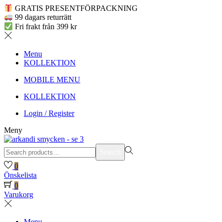
GRATIS PRESENTFÖRPACKNING
99 dagars returrätt
Fri frakt från 399 kr
Menu
KOLLEKTION
MOBILE MENU
KOLLEKTION
Login / Register
Meny
Search
Search
for:>
0
Önskelista
0
Varukorg
Menu