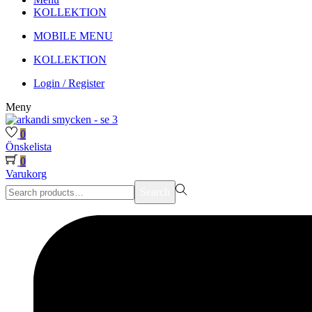
KOLLEKTION
MOBILE MENU
KOLLEKTION
Login / Register
Meny
0
Önskelista
0
Varukorg
Search
Search
for:>