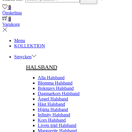
0
Önskelista
0
Varukorg
Menu
KOLLEKTION
Smycken
HALSBAND
Alla Halsband
Blomma Halsband
Bokstavs Halsband
Dagmarkors Halsband
Ängel Halsband
Häst Halsband
Hjärta Halsband
Infinity Halsband
Kors Halsband
Livets träd Halsband
Marguerite Halsband