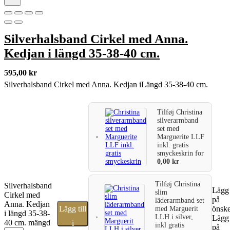
Silverhalsband Cirkel med Anna.
Kedjan i längd 35-38-40 cm.
595,00
kr
Silverhalsband Cirkel med Anna. Kedjan iLängd 35-38-40 cm.
Tilføj
Christina
silverarmband
set med
Marguerite LLF
inkl. gratis
smyckeskrin
for
0,00
kr
Tilføj
Christina
Silverhalsband
Lägg 
slim
Cirkel med
på
läderarmband set
Anna. Kedjan
Lägg till
önske
med Marguerit
i längd 35-38-
LLH i silver,
Lägg 
40 cm. mängd
i
inkl gratis
på