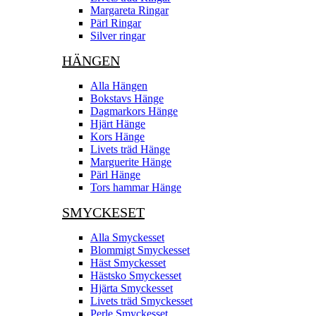
Margareta Ringar
Pärl Ringar
Silver ringar
HÄNGEN
Alla Hängen
Bokstavs Hänge
Dagmarkors Hänge
Hjärt Hänge
Kors Hänge
Livets träd Hänge
Marguerite Hänge
Pärl Hänge
Tors hammar Hänge
SMYCKESET
Alla Smyckesset
Blommigt Smyckesset
Häst Smyckesset
Hästsko Smyckesset
Hjärta Smyckesset
Livets träd Smyckesset
Perle Smyckesset