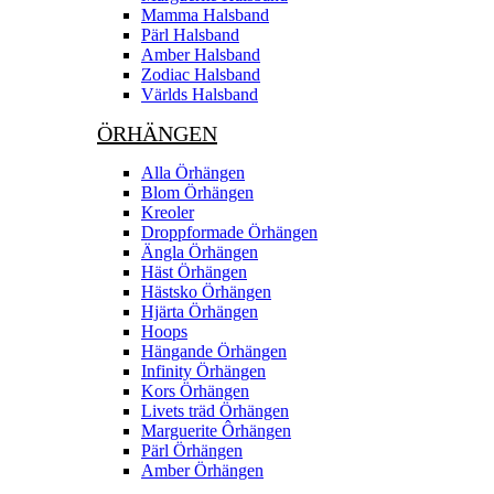
Mamma Halsband
Pärl Halsband
Amber Halsband
Zodiac Halsband
Världs Halsband
ÖRHÄNGEN
Alla Örhängen
Blom Örhängen
Kreoler
Droppformade Örhängen
Ängla Örhängen
Häst Örhängen
Hästsko Örhängen
Hjärta Örhängen
Hoops
Hängande Örhängen
Infinity Örhängen
Kors Örhängen
Livets träd Örhängen
Marguerite Ôrhängen
Pärl Örhängen
Amber Örhängen