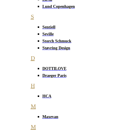
Lund Copenhagen
S
Sentiell
Seville
Storch Schmuck
Støvring Design
D
DOTTILOVE
Draeger Paris
H
HCA
M
Maxevan
M