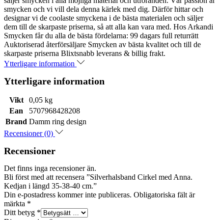
säljer smycken i alla möjliga material och utföranden. Vår passion är
smycken och vi vill dela denna kärlek med dig. Därför hittar och
designar vi de coolaste smyckena i de bästa materialen och säljer
dem till de skarpaste priserna, så att alla kan vara med. Hos Arkandi
Smycken får du alla de bästa fördelarna: 99 dagars full returrätt
Auktoriserad återförsäljare Smycken av bästa kvalitet och till de
skarpaste priserna Blixtsnabb leverans & billig frakt.
Ytterligare information
Ytterligare information
Vikt
0,05 kg
Ean
5707968428208
Brand
Damm ring design
Recensioner (0)
Recensioner
Det finns inga recensioner än.
Bli först med att recensera ”Silverhalsband Cirkel med Anna.
Kedjan i längd 35-38-40 cm.”
Din e-postadress kommer inte publiceras.
Obligatoriska fält är
märkta
*
Ditt betyg
*