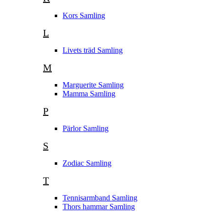
Kors Samling
L
Livets träd Samling
M
Marguerite Samling
Mamma Samling
P
Pärlor Samling
S
Zodiac Samling
T
Tennisarmband Samling
Thors hammar Samling