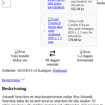
smyckeskrin
for
önske
varukorg
395,00
kr
355,50
kr
Tilføj
Gold
Creoles 8 karats
äkta guld örhängen
Ø20 x 1,5 mm
for
895,00
kr
570,00
kr
Våra kunder
1-2 dagars
älskar oss
99 dagars
leveranstid
returrätt
Artikelnr:
16333013-14
Kategori:
Halsband
Beskrivning
Beskrivning
Arkandi Smycken ett smyckesuniversum online Hos Arkandi
Smycken hittar du ett stort urval av smycken för alla smaker. Vi