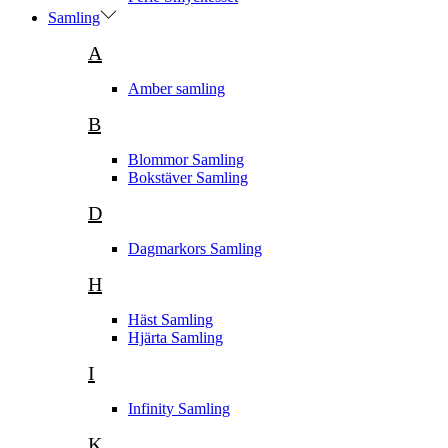
Samling
A
Amber samling
B
Blommor Samling
Bokstäver Samling
D
Dagmarkors Samling
H
Häst Samling
Hjärta Samling
I
Infinity Samling
K