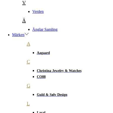
V
Verden
Ä
Änglar Samling
Märken
A
Aagaard
C
Christina Jewelry & Watches
CO88
G
Guld & Sølv Design
L
Laval