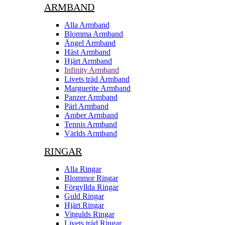
ARMBAND
Alla Armband
Blomma Armband
Ängel Armband
Häst Armband
Hjärt Armband
Infinity Armband
Livets träd Armband
Marguerite Armband
Panzer Armband
Pärl Armband
Amber Armband
Tennis Armband
Världs Armband
RINGAR
Alla Ringar
Blommor Ringar
Förgyllda Ringar
Guld Ringar
Hjärt Ringar
Vitgulds Ringar
Livets träd Ringar