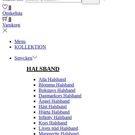
0
Önskelista
0
Varukorg
Menu
KOLLEKTION
Smycken
HALSBAND
Alla Halsband
Blomma Halsband
Bokstavs Halsband
Dagmarkors Halsband
Ängel Halsband
Häst Halsband
Hjärta Halsband
Infinity Halsband
Kors Halsband
Livets träd Halsband
Marguerite Halsband