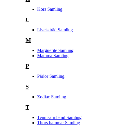
Kors Samling
L
Livets träd Samling
M
Marguerite Samling
Mamma Samling
P
Pärlor Samling
S
Zodiac Samling
T
Tennisarmband Samling
Thors hammar Samling