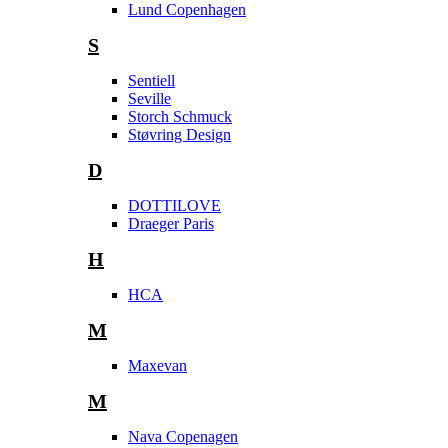
Lund Copenhagen
S
Sentiell
Seville
Storch Schmuck
Støvring Design
D
DOTTILOVE
Draeger Paris
H
HCA
M
Maxevan
M
Nava Copenagen