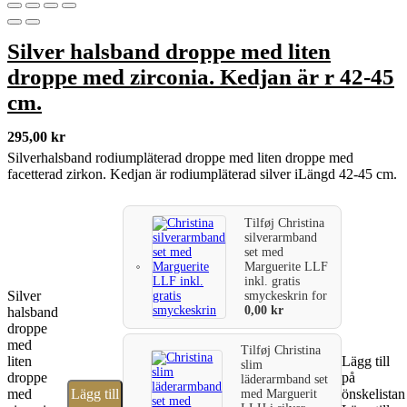
Silver halsband droppe med liten
droppe med zirconia. Kedjan är r 42-45
cm.
295,00
kr
Silverhalsband rodiumpläterad droppe med liten droppe med
facetterad zirkon. Kedjan är rodiumpläterad silver iLängd 42-45 cm.
Tilføj
Christina
silverarmband
set med
Marguerite LLF
inkl. gratis
Silver
smyckeskrin
for
0,00
kr
halsband
droppe
med
Tilføj
Christina
liten
Lägg till
slim
droppe
på
läderarmband set
med
Lägg till
önskelistan
med Marguerit