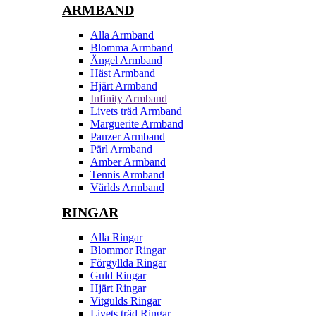
ARMBAND
Alla Armband
Blomma Armband
Ängel Armband
Häst Armband
Hjärt Armband
Infinity Armband
Livets träd Armband
Marguerite Armband
Panzer Armband
Pärl Armband
Amber Armband
Tennis Armband
Världs Armband
RINGAR
Alla Ringar
Blommor Ringar
Förgyllda Ringar
Guld Ringar
Hjärt Ringar
Vitgulds Ringar
Livets träd Ringar