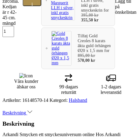
LLH i silver,
zirconia.
Lägg till
i
inkl gratis
Kedjan
på
smyckeskrin
for
är r 42-
önskelistan
varukorg
395,00
kr
45 cm.
355,50
kr
mängd
Tilføj
Gold
Creoles 8 karats
äkta guld örhängen
Ø20 x 1,5 mm
for
895,00
kr
570,00
kr
Våra kunder
älskar oss
99 dagars
1-2 dagars
returrätt
leveranstid
Artikelnr:
16148570-14
Kategori:
Halsband
Beskrivning
Beskrivning
Arkandi Smycken ett smyckesuniversum online Hos Arkandi