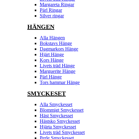
Margareta Ringar
Pärl Ringar
Silver ringar
HÄNGEN
Alla Hängen
Bokstavs Hänge
Dagmarkors Hänge
Hjärt Hänge
Kors Hänge
Livets träd Hänge
Marguerite Hänge
Pärl Hänge
Tors hammar Hänge
SMYCKESET
Alla Smyckesset
Blommigt Smyckesset
Häst Smyckesset
Hästsko Smyckesset
Hjärta Smyckesset
Livets träd Smyckesset
Perle Smyckesset