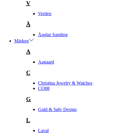
V
Verden
Ä
Änglar Samling
Märken
A
Aagaard
C
Christina Jewelry & Watches
CO88
G
Guld & Sølv Design
L
Laval