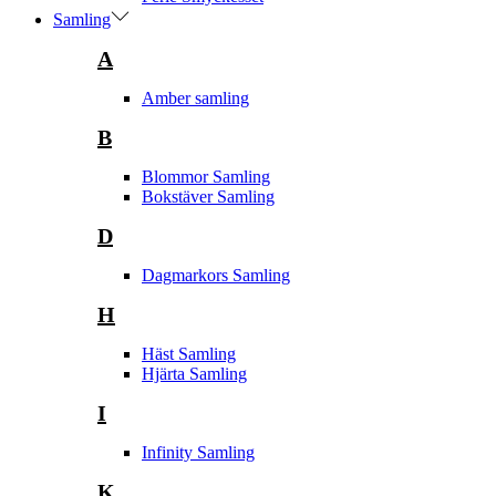
Samling
A
Amber samling
B
Blommor Samling
Bokstäver Samling
D
Dagmarkors Samling
H
Häst Samling
Hjärta Samling
I
Infinity Samling
K