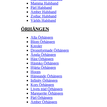
Mamma Halsband
Pärl Halsband
Amber Halsband
Zodiac Halsband
Världs Halsband
ÖRHÄNGEN
Alla Örhängen
Blom Örhängen
Kreoler
Droppformade Örhängen
Ängla Örhängen
Häst Örhängen
Hästsko Örhängen
Hjärta Örhängen
Hoops
Hängande Örhängen
Infinity Örhängen
Kors Örhängen
Livets träd Örhängen
Marguerite Ôrhängen
Pärl Örhängen
Amber Örhängen