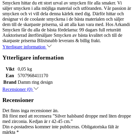
Smycken hittar du ett stort urval av smycken för alla smaker. Vi
säljer smycken i alla möjliga material och utföranden. Vår passion är
smycken och vi vill dela denna kärlek med dig. Därför hittar och
designar vi de coolaste smyckena i de bästa materialen och säljer
dem till de skarpaste priserna, så att alla kan vara med. Hos Arkandi
Smycken får du alla de bästa fördelarna: 99 dagars full returrätt
Auktoriserad återförsäljare Smycken av bästa kvalitet och till de
skarpaste priserna Blixtsnabb leverans & billig frakt.
Ytterligare information
Ytterligare information
Vikt
0,05 kg
Ean
5707968411170
Brand
Damm ring design
Recensioner (0)
Recensioner
Det finns inga recensioner än.
Bli först med att recensera ”Silver halsband droppe med liten droppe
med zirconia. Kedjan är r 42-45 cm.”
Din e-postadress kommer inte publiceras.
Obligatoriska fält är
märkta
*