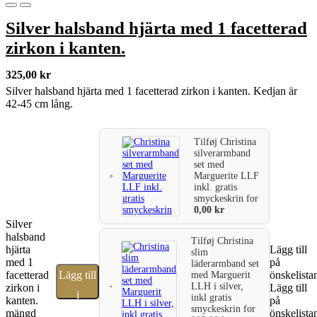
Silver halsband hjärta med 1 facetterad
zirkon i kanten.
325,00
kr
Silver halsband hjärta med 1 facetterad zirkon i kanten. Kedjan är
42-45 cm lång.
Tilføj
Christina
silverarmband
set med
Marguerite LLF
inkl. gratis
smyckeskrin
for
0,00
kr
Silver
halsband
Tilføj
Christina
hjärta
Lägg till
slim
med 1
på
läderarmband set
facetterad
Lägg till
önskelista
med Marguerit
LLH i silver,
zirkon i
Lägg till
i
inkl gratis
kanten.
på
smyckeskrin
for
mängd
önskelista
varukorg