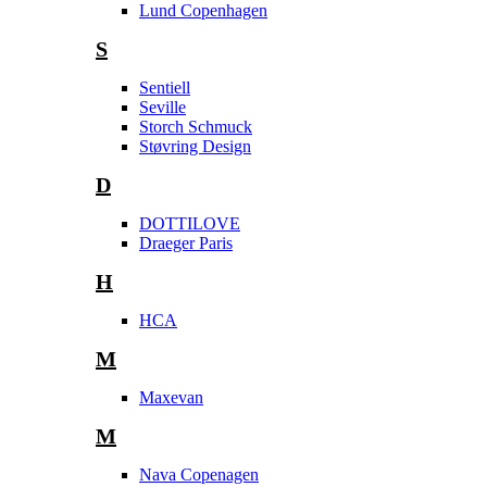
Lund Copenhagen
S
Sentiell
Seville
Storch Schmuck
Støvring Design
D
DOTTILOVE
Draeger Paris
H
HCA
M
Maxevan
M
Nava Copenagen