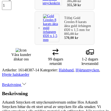
395,00
kr
355,50
kr
Tilføj
Gold
Creoles 8 karats
äkta guld örhängen
Ø20 x 1,5 mm
for
895,00
kr
570,00
kr
Våra kunder
älskar oss
99 dagars
1-2 dagars
returrätt
leveranstid
Artikelnr:
16148387-14
Kategorier:
Halsband
,
Hjärtasmycken
,
Hjerte halskaeder
Beskrivning
Beskrivning
Arkandi Smycken ett smyckesuniversum online Hos Arkandi
Smycken hittar du ett stort urval av smycken för alla smaker. Vi