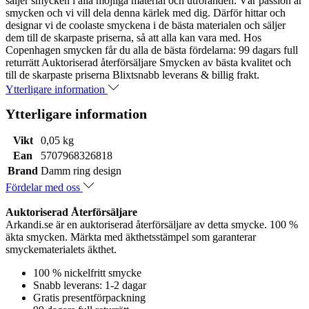
säljer smycken i alla möjliga material och utföranden. Vår passion är
smycken och vi vill dela denna kärlek med dig. Därför hittar och
designar vi de coolaste smyckena i de bästa materialen och säljer
dem till de skarpaste priserna, så att alla kan vara med. Hos
Copenhagen smycken får du alla de bästa fördelarna: 99 dagars full
returrätt Auktoriserad återförsäljare Smycken av bästa kvalitet och
till de skarpaste priserna Blixtsnabb leverans & billig frakt.
Ytterligare information
Ytterligare information
Vikt
0,05 kg
Ean
5707968326818
Brand
Damm ring design
Fördelar med oss
Auktoriserad Återförsäljare
Arkandi.se är en auktoriserad återförsäljare av detta smycke. 100 %
äkta smycken. Märkta med äkthetsstämpel som garanterar
smyckematerialets äkthet.
100 % nickelfritt smycke
Snabb leverans: 1-2 dagar
Gratis presentförpackning