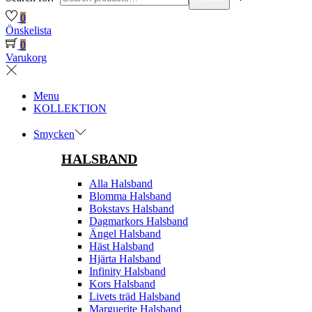
0
Önskelista
0
Varukorg
Menu
KOLLEKTION
Smycken
HALSBAND
Alla Halsband
Blomma Halsband
Bokstavs Halsband
Dagmarkors Halsband
Ängel Halsband
Häst Halsband
Hjärta Halsband
Infinity Halsband
Kors Halsband
Livets träd Halsband
Marguerite Halsband