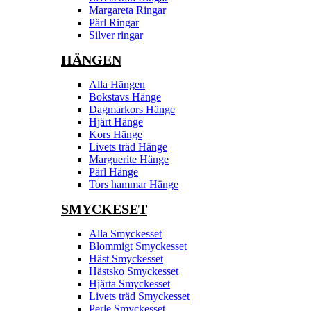
Margareta Ringar
Pärl Ringar
Silver ringar
HÄNGEN
Alla Hängen
Bokstavs Hänge
Dagmarkors Hänge
Hjärt Hänge
Kors Hänge
Livets träd Hänge
Marguerite Hänge
Pärl Hänge
Tors hammar Hänge
SMYCKESET
Alla Smyckesset
Blommigt Smyckesset
Häst Smyckesset
Hästsko Smyckesset
Hjärta Smyckesset
Livets träd Smyckesset
Perle Smyckesset