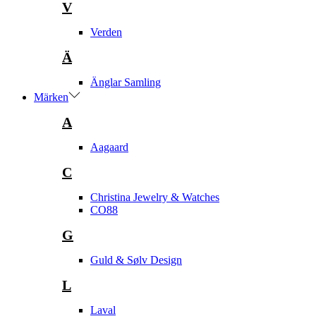
V
Verden
Ä
Änglar Samling
Märken
A
Aagaard
C
Christina Jewelry & Watches
CO88
G
Guld & Sølv Design
L
Laval