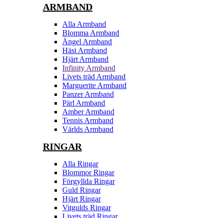
ARMBAND
Alla Armband
Blomma Armband
Ängel Armband
Häst Armband
Hjärt Armband
Infinity Armband
Livets träd Armband
Marguerite Armband
Panzer Armband
Pärl Armband
Amber Armband
Tennis Armband
Världs Armband
RINGAR
Alla Ringar
Blommor Ringar
Förgyllda Ringar
Guld Ringar
Hjärt Ringar
Vitgulds Ringar
Livets träd Ringar