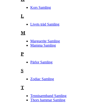
Kors Samling
L
Livets träd Samling
M
Marguerite Samling
Mamma Samling
P
Pärlor Samling
S
Zodiac Samling
T
Tennisarmband Samling
Thors hammar Samling