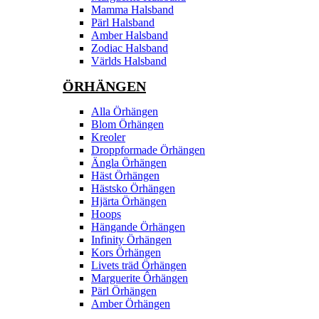
Mamma Halsband
Pärl Halsband
Amber Halsband
Zodiac Halsband
Världs Halsband
ÖRHÄNGEN
Alla Örhängen
Blom Örhängen
Kreoler
Droppformade Örhängen
Ängla Örhängen
Häst Örhängen
Hästsko Örhängen
Hjärta Örhängen
Hoops
Hängande Örhängen
Infinity Örhängen
Kors Örhängen
Livets träd Örhängen
Marguerite Ôrhängen
Pärl Örhängen
Amber Örhängen