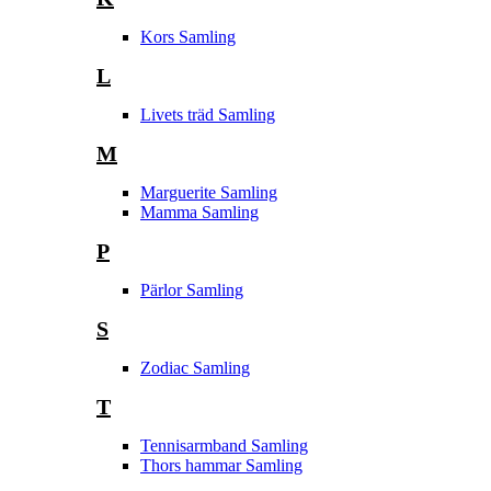
Kors Samling
L
Livets träd Samling
M
Marguerite Samling
Mamma Samling
P
Pärlor Samling
S
Zodiac Samling
T
Tennisarmband Samling
Thors hammar Samling