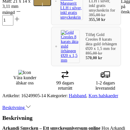
Mått: 21 x 14 x
LLH i silver,
Lägg 
i
inkl gratis
3,11 mm
på
smyckeskrin
for
önsk
mängd
varukorg
395,00
kr
355,50
kr
Tilføj
Gold
Creoles 8 karats
äkta guld örhängen
Ø20 x 1,5 mm
for
895,00
kr
570,00
kr
Våra kunder
älskar oss
99 dagars
1-2 dagars
returrätt
leveranstid
Artikelnr:
16249905-14
Kategorier:
Halsband
,
Kors halskaeder
Beskrivning
Beskrivning
Arkandi Smycken – Ett smyckesuniversum online
Hos Arkandi