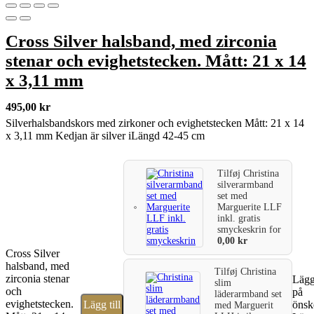
Cross Silver halsband, med zirconia
stenar och evighetstecken. Mått: 21 x 14
x 3,11 mm
495,00
kr
Silverhalsbandskors med zirkoner och evighetstecken Mått: 21 x 14
x 3,11 mm Kedjan är silver iLängd 42-45 cm
Tilføj
Christina
silverarmband
set med
Marguerite LLF
inkl. gratis
smyckeskrin
for
0,00
kr
Cross Silver
halsband, med
Tilføj
Christina
zirconia stenar
Lägg 
slim
och
på
läderarmband set
evighetstecken.
Lägg till
önsk
med Marguerit