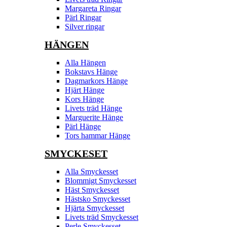
Margareta Ringar
Pärl Ringar
Silver ringar
HÄNGEN
Alla Hängen
Bokstavs Hänge
Dagmarkors Hänge
Hjärt Hänge
Kors Hänge
Livets träd Hänge
Marguerite Hänge
Pärl Hänge
Tors hammar Hänge
SMYCKESET
Alla Smyckesset
Blommigt Smyckesset
Häst Smyckesset
Hästsko Smyckesset
Hjärta Smyckesset
Livets träd Smyckesset
Perle Smyckesset