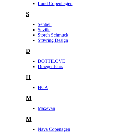
Lund Copenhagen
S
Sentiell
Seville
Storch Schmuck
Støvring Design
D
DOTTILOVE
Draeger Paris
H
HCA
M
Maxevan
M
Nava Copenagen