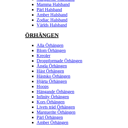
Mamma Halsband
Pärl Halsband
Amber Halsband
Zodiac Halsband
Världs Halsband
ÖRHÄNGEN
Alla Örhängen
Blom Örhängen
Kreoler
Droppformade Örhängen
Ängla Örhängen
Häst Örhängen
Hästsko Örhängen
Hjärta Örhängen
Hoops
Hängande Örhängen
Infinity Örhängen
Kors Örhängen
Livets träd Örhängen
Marguerite Ôrhängen
Pärl Örhängen
Amber Örhängen