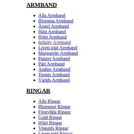
ARMBAND
Alla Armband
Blomma Armband
Ängel Armband
Häst Armband
Hjärt Armband
Infinity Armband
Livets träd Armband
Marguerite Armband
Panzer Armband
Pärl Armband
Amber Armband
Tennis Armband
Världs Armband
RINGAR
Alla Ringar
Blommor Ringar
Förgyllda Ringar
Guld Ringar
Hjärt Ringar
Vitgulds Ringar
Livets träd Ringar