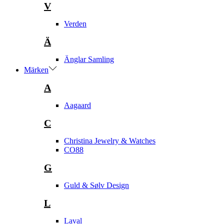
V
Verden
Ä
Änglar Samling
Märken
A
Aagaard
C
Christina Jewelry & Watches
CO88
G
Guld & Sølv Design
L
Laval