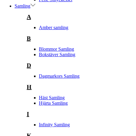
Samling
A
Amber samling
B
Blommor Samling
Bokstäver Samling
D
Dagmarkors Samling
H
Häst Samling
Hjärta Samling
I
Infinity Samling
K