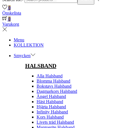
0
Önskelista
0
Varukorg
Menu
KOLLEKTION
Smycken
HALSBAND
Alla Halsband
Blomma Halsband
Bokstavs Halsband
Dagmarkors Halsband
Ängel Halsband
Häst Halsband
Hjärta Halsband
Infinity Halsband
Kors Halsband
Livets träd Halsband
Marguerite Halsband