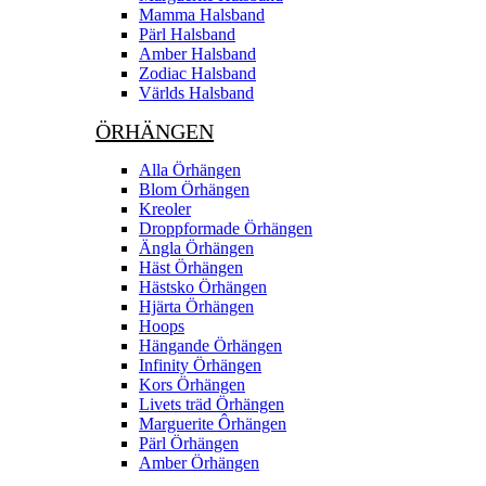
Mamma Halsband
Pärl Halsband
Amber Halsband
Zodiac Halsband
Världs Halsband
ÖRHÄNGEN
Alla Örhängen
Blom Örhängen
Kreoler
Droppformade Örhängen
Ängla Örhängen
Häst Örhängen
Hästsko Örhängen
Hjärta Örhängen
Hoops
Hängande Örhängen
Infinity Örhängen
Kors Örhängen
Livets träd Örhängen
Marguerite Ôrhängen
Pärl Örhängen
Amber Örhängen