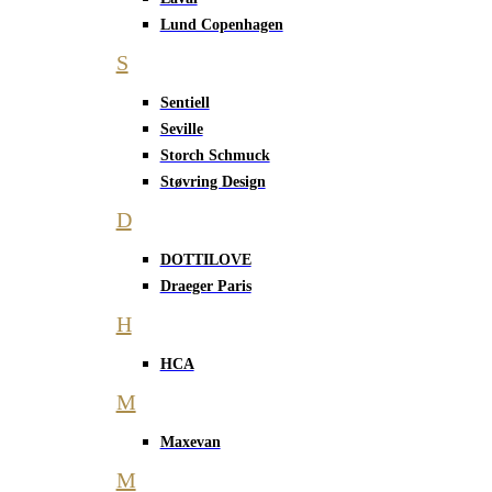
Lund Copenhagen
S
Sentiell
Seville
Storch Schmuck
Støvring Design
D
DOTTILOVE
Draeger Paris
H
HCA
M
Maxevan
M