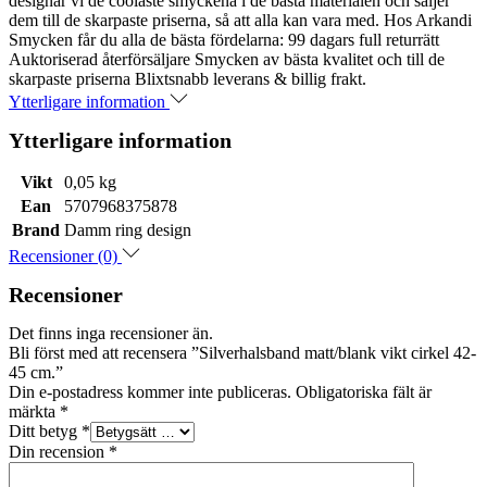
designar vi de coolaste smyckena i de bästa materialen och säljer
dem till de skarpaste priserna, så att alla kan vara med. Hos Arkandi
Smycken får du alla de bästa fördelarna: 99 dagars full returrätt
Auktoriserad återförsäljare Smycken av bästa kvalitet och till de
skarpaste priserna Blixtsnabb leverans & billig frakt.
Ytterligare information
Ytterligare information
Vikt
0,05 kg
Ean
5707968375878
Brand
Damm ring design
Recensioner (0)
Recensioner
Det finns inga recensioner än.
Bli först med att recensera ”Silverhalsband matt/blank vikt cirkel 42-
45 cm.”
Din e-postadress kommer inte publiceras.
Obligatoriska fält är
märkta
*
Ditt betyg
*
Din recension
*