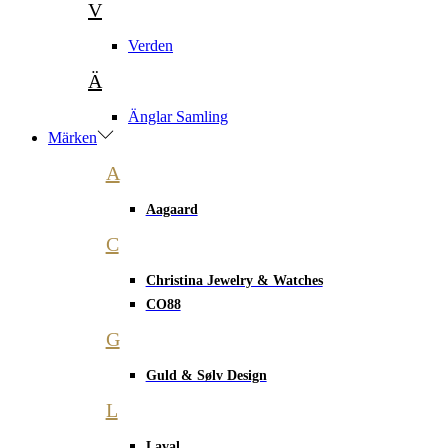
V
Verden
Ä
Änglar Samling
Märken
A
Aagaard
C
Christina Jewelry & Watches
CO88
G
Guld & Sølv Design
L
Laval