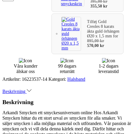
395,00
kr
355,50
kr
Tilføj
Gold
Creoles 8 karats
äkta guld örhängen
Ø20 x 1,5 mm
for
895,00
kr
570,00
kr
Våra kunder
99 dagars
1-2 dagars
älskar oss
returrätt
leveranstid
Artikelnr:
16223537-14
Kategori:
Halsband
Beskrivning
Beskrivning
Arkandi Smycken ett smyckesuniversum online Hos Arkandi
Smycken hittar du ett stort urval av smycken för alla smaker. Vi
säljer smycken i alla möjliga material och utföranden. Vår passion är
smycken och vi vill dela denna kärlek med dig. Därför hittar och