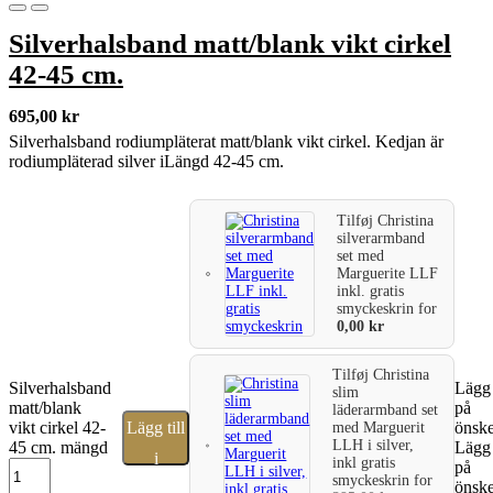
Silverhalsband matt/blank vikt cirkel
42-45 cm.
695,00
kr
Silverhalsband rodiumpläterat matt/blank vikt cirkel. Kedjan är
rodiumpläterad silver iLängd 42-45 cm.
Tilføj
Christina
silverarmband
set med
Marguerite LLF
inkl. gratis
smyckeskrin
for
0,00
kr
Tilføj
Christina
Silverhalsband
Lägg 
slim
matt/blank
på
läderarmband set
vikt cirkel 42-
Lägg till
önske
med Marguerit
LLH i silver,
45 cm. mängd
Lägg 
i
inkl gratis
på
smyckeskrin
for
önske
varukorg