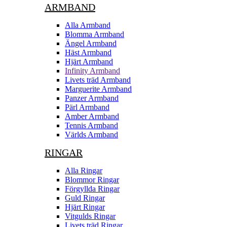
ARMBAND
Alla Armband
Blomma Armband
Ängel Armband
Häst Armband
Hjärt Armband
Infinity Armband
Livets träd Armband
Marguerite Armband
Panzer Armband
Pärl Armband
Amber Armband
Tennis Armband
Världs Armband
RINGAR
Alla Ringar
Blommor Ringar
Förgyllda Ringar
Guld Ringar
Hjärt Ringar
Vitgulds Ringar
Livets träd Ringar