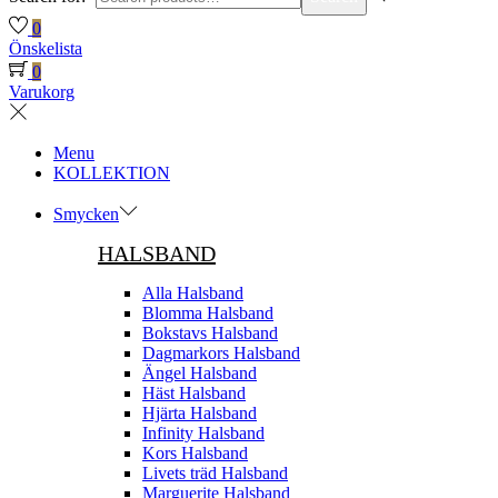
0
Önskelista
0
Varukorg
Menu
KOLLEKTION
Smycken
HALSBAND
Alla Halsband
Blomma Halsband
Bokstavs Halsband
Dagmarkors Halsband
Ängel Halsband
Häst Halsband
Hjärta Halsband
Infinity Halsband
Kors Halsband
Livets träd Halsband
Marguerite Halsband