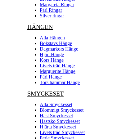
Margareta Ringar
Pärl Ringar
Silver ringar
HÄNGEN
Alla Hängen
Bokstavs Hänge
Dagmarkors Hänge
Hjärt Hänge
Kors Hänge
Livets träd Hänge
Marguerite Hänge
Pärl Hänge
Tors hammar Hänge
SMYCKESET
Alla Smyckesset
Blommigt Smyckesset
Häst Smyckesset
Hästsko Smyckesset
Hjärta Smyckesset
Livets träd Smyckesset
Perle Smyckesset