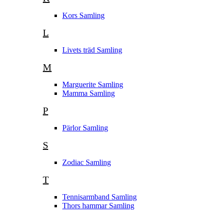
Kors Samling
L
Livets träd Samling
M
Marguerite Samling
Mamma Samling
P
Pärlor Samling
S
Zodiac Samling
T
Tennisarmband Samling
Thors hammar Samling