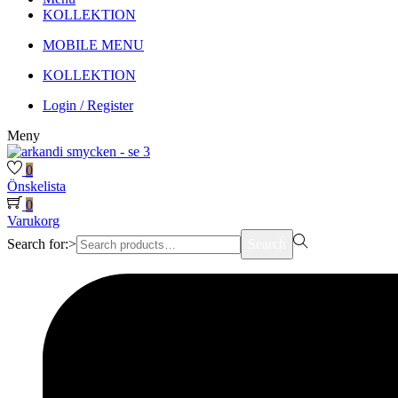
KOLLEKTION
MOBILE MENU
KOLLEKTION
Login / Register
Meny
0
Önskelista
0
Varukorg
Search for:>
Search