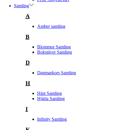
Samling
A
Amber samling
B
Blommor Samling
Bokstäver Samling
D
Dagmarkors Samling
H
Häst Samling
Hjärta Samling
I
Infinity Samling
K