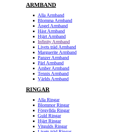
ARMBAND
Alla Armband
Blomma Armband
Ängel Armband
Häst Armband
Hjärt Armband
Infinity Armband
Livets träd Armband
Marguerite Armband
Panzer Armband
Pärl Armband
Amber Armband
Tennis Armband
Världs Armband
RINGAR
Alla Ringar
Blommor Ringar
Förgyllda Ringar
Guld Ringar
Hjärt Ringar
Vitgulds Ringar
Livets träd Ringar