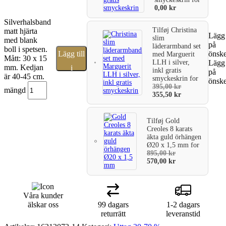
0,00
kr
Silverhalsband
Tilføj
Christina
matt hjärta
Lägg 
slim
med blank
på
läderarmband set
boll i spetsen.
Lägg till
önske
med Marguerit
Mått: 30 x 15
LLH i silver,
Lägg 
mm. Kedjan
i
inkl gratis
på
är 40-45 cm.
smyckeskrin
for
önske
varukorg
395,00
kr
mängd
355,50
kr
Tilføj
Gold
Creoles 8 karats
äkta guld örhängen
Ø20 x 1,5 mm
for
895,00
kr
570,00
kr
Våra kunder
älskar oss
99 dagars
1-2 dagars
returrätt
leveranstid