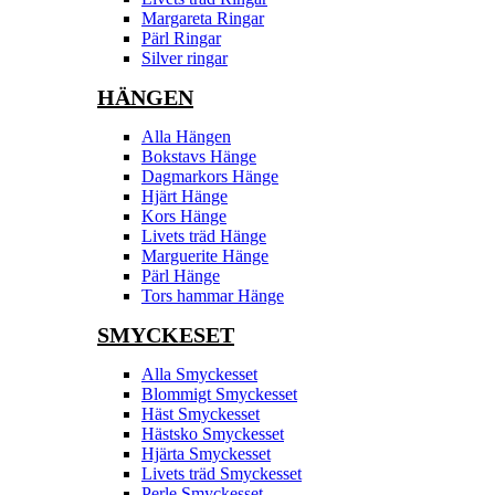
Margareta Ringar
Pärl Ringar
Silver ringar
HÄNGEN
Alla Hängen
Bokstavs Hänge
Dagmarkors Hänge
Hjärt Hänge
Kors Hänge
Livets träd Hänge
Marguerite Hänge
Pärl Hänge
Tors hammar Hänge
SMYCKESET
Alla Smyckesset
Blommigt Smyckesset
Häst Smyckesset
Hästsko Smyckesset
Hjärta Smyckesset
Livets träd Smyckesset
Perle Smyckesset