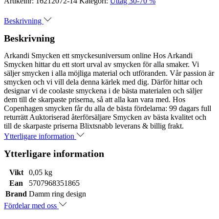
Artikelnr:
16212072-14
Kategori:
Uttag 30-70 %
Beskrivning
Beskrivning
Arkandi Smycken ett smyckesuniversum online Hos Arkandi
Smycken hittar du ett stort urval av smycken för alla smaker. Vi
säljer smycken i alla möjliga material och utföranden. Vår passion är
smycken och vi vill dela denna kärlek med dig. Därför hittar och
designar vi de coolaste smyckena i de bästa materialen och säljer
dem till de skarpaste priserna, så att alla kan vara med. Hos
Copenhagen smycken får du alla de bästa fördelarna: 99 dagars full
returrätt Auktoriserad återförsäljare Smycken av bästa kvalitet och
till de skarpaste priserna Blixtsnabb leverans & billig frakt.
Ytterligare information
Ytterligare information
Vikt
0,05 kg
Ean
5707968351865
Brand
Damm ring design
Fördelar med oss