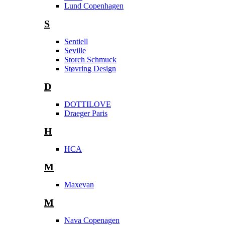
Lund Copenhagen
S
Sentiell
Seville
Storch Schmuck
Støvring Design
D
DOTTILOVE
Draeger Paris
H
HCA
M
Maxevan
M
Nava Copenagen