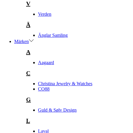
V
Verden
Ä
Änglar Samling
Märken
A
Aagaard
C
Christina Jewelry & Watches
CO88
G
Guld & Sølv Design
L
Laval