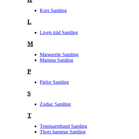
Kors Samling
L
Livets träd Samling
M
Marguerite Samling
Mamma Samling
P
Pärlor Samling
S
Zodiac Samling
T
Tennisarmband Samling
Thors hammar Samling