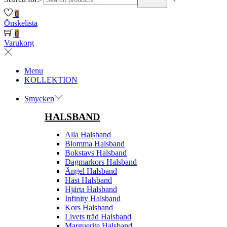
0
Önskelista
0
Varukorg
Menu
KOLLEKTION
Smycken
HALSBAND
Alla Halsband
Blomma Halsband
Bokstavs Halsband
Dagmarkors Halsband
Ängel Halsband
Häst Halsband
Hjärta Halsband
Infinity Halsband
Kors Halsband
Livets träd Halsband
Marguerite Halsband