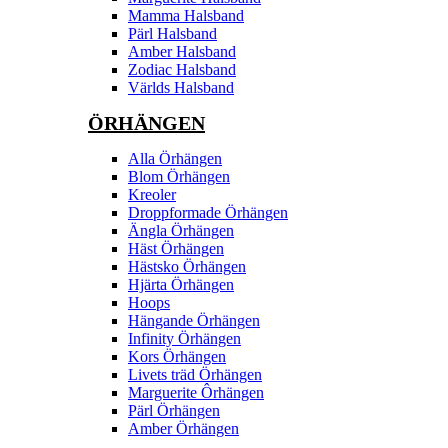
Mamma Halsband
Pärl Halsband
Amber Halsband
Zodiac Halsband
Världs Halsband
ÖRHÄNGEN
Alla Örhängen
Blom Örhängen
Kreoler
Droppformade Örhängen
Ängla Örhängen
Häst Örhängen
Hästsko Örhängen
Hjärta Örhängen
Hoops
Hängande Örhängen
Infinity Örhängen
Kors Örhängen
Livets träd Örhängen
Marguerite Ôrhängen
Pärl Örhängen
Amber Örhängen