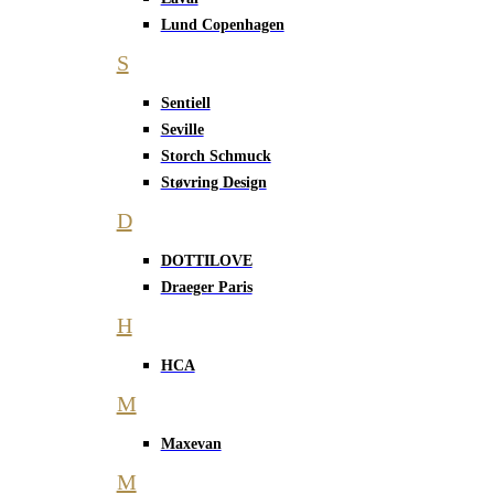
Lund Copenhagen
S
Sentiell
Seville
Storch Schmuck
Støvring Design
D
DOTTILOVE
Draeger Paris
H
HCA
M
Maxevan
M