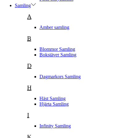
Samling
A
Amber samling
B
Blommor Samling
Bokstäver Samling
D
Dagmarkors Samling
H
Häst Samling
Hjärta Samling
I
Infinity Samling
K