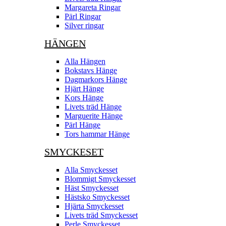
Margareta Ringar
Pärl Ringar
Silver ringar
HÄNGEN
Alla Hängen
Bokstavs Hänge
Dagmarkors Hänge
Hjärt Hänge
Kors Hänge
Livets träd Hänge
Marguerite Hänge
Pärl Hänge
Tors hammar Hänge
SMYCKESET
Alla Smyckesset
Blommigt Smyckesset
Häst Smyckesset
Hästsko Smyckesset
Hjärta Smyckesset
Livets träd Smyckesset
Perle Smyckesset