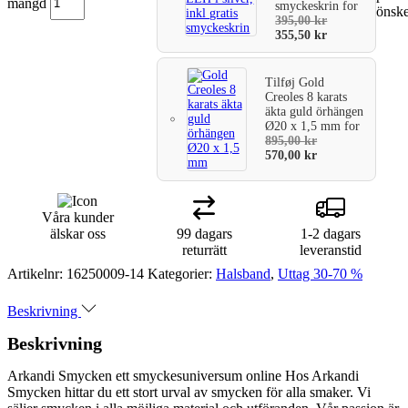
mängd
smyckeskrin
for
önske
varukorg
395,00
kr
355,50
kr
Tilføj
Gold
Creoles 8 karats
äkta guld örhängen
Ø20 x 1,5 mm
for
895,00
kr
570,00
kr
Våra kunder
älskar oss
99 dagars
1-2 dagars
returrätt
leveranstid
Artikelnr:
16250009-14
Kategorier:
Halsband
,
Uttag 30-70 %
Beskrivning
Beskrivning
Arkandi Smycken ett smyckesuniversum online Hos Arkandi
Smycken hittar du ett stort urval av smycken för alla smaker. Vi