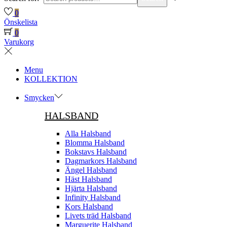
0
Önskelista
0
Varukorg
Menu
KOLLEKTION
Smycken
HALSBAND
Alla Halsband
Blomma Halsband
Bokstavs Halsband
Dagmarkors Halsband
Ängel Halsband
Häst Halsband
Hjärta Halsband
Infinity Halsband
Kors Halsband
Livets träd Halsband
Marguerite Halsband