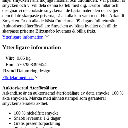
säljer smycken i alla möjliga material och utföranden. Vår passion är
smycken och vi vill dela denna kärlek med dig. Därför hittar och
designar vi de coolaste smyckena i de bästa materialen och säljer
dem till de skarpaste priserna, så att alla kan vara med. Hos Arkandi
Smycken får du alla de bästa fördelarna: 99 dagars full returrätt
Auktoriserad återförsäljare Smycken av bästa kvalitet och till de
skarpaste priserna Blixtsnabb leverans & billig frakt.
Ytterligare information
Ytterligare information
Vikt
0,05 kg
Ean
5707968399454
Brand
Damm ring design
Fördelar med oss
Auktoriserad Återförsäljare
Arkandi.se är en auktoriserad återförsäljare av detta smycke. 100 %
äkta smycken. Märkta med äkthetsstämpel som garanterar
smyckematerialets äkthet.
100 % nickelfritt smycke
Snabb leverans: 1-2 dagar
Gratis presentförpackning