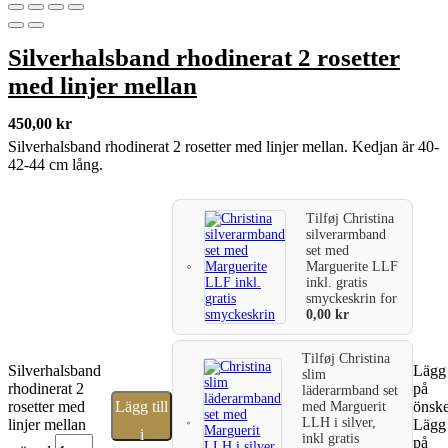
Silverhalsband rhodinerat 2 rosetter
med linjer mellan
450,00
kr
Silverhalsband rhodinerat 2 rosetter med linjer mellan. Kedjan är 40-
42-44 cm lång.
Tilføj
Christina
silverarmband
set med
Marguerite LLF
inkl. gratis
smyckeskrin
for
0,00
kr
Tilføj
Christina
Silverhalsband
Lägg 
slim
rhodinerat 2
på
läderarmband set
rosetter med
Lägg till
önske
med Marguerit
LLH i silver,
linjer mellan
Lägg 
i
inkl gratis
på