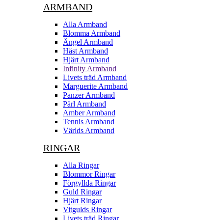
ARMBAND
Alla Armband
Blomma Armband
Ängel Armband
Häst Armband
Hjärt Armband
Infinity Armband
Livets träd Armband
Marguerite Armband
Panzer Armband
Pärl Armband
Amber Armband
Tennis Armband
Världs Armband
RINGAR
Alla Ringar
Blommor Ringar
Förgyllda Ringar
Guld Ringar
Hjärt Ringar
Vitgulds Ringar
Livets träd Ringar