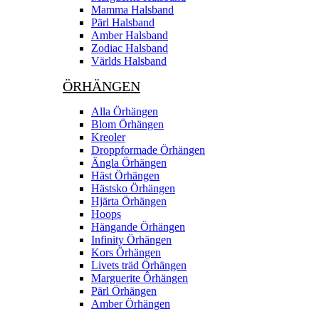
Mamma Halsband
Pärl Halsband
Amber Halsband
Zodiac Halsband
Världs Halsband
ÖRHÄNGEN
Alla Örhängen
Blom Örhängen
Kreoler
Droppformade Örhängen
Ängla Örhängen
Häst Örhängen
Hästsko Örhängen
Hjärta Örhängen
Hoops
Hängande Örhängen
Infinity Örhängen
Kors Örhängen
Livets träd Örhängen
Marguerite Ôrhängen
Pärl Örhängen
Amber Örhängen