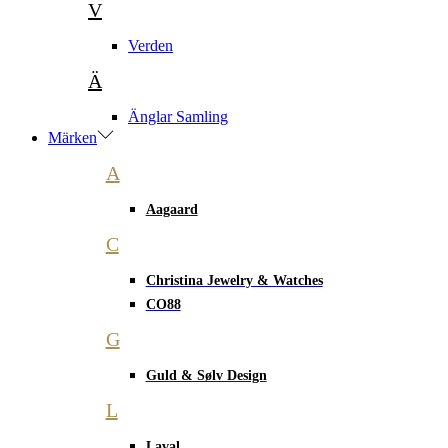
V
Verden
Ä
Änglar Samling
Märken
A
Aagaard
C
Christina Jewelry & Watches
CO88
G
Guld & Sølv Design
L
Laval