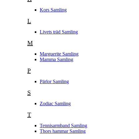
Kors Samling
L
Livets träd Samling
M
Marguerite Samling
Mamma Samling
P
Pärlor Samling
S
Zodiac Samling
T
Tennisarmband Samling
Thors hammar Samling