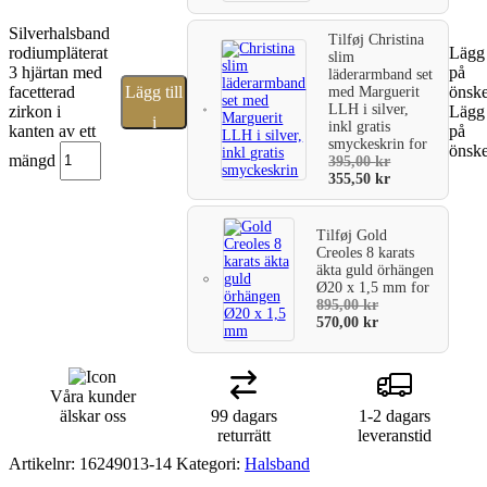
Silverhalsband
Tilføj
Christina
rodiumpläterat
Lägg 
slim
3 hjärtan med
på
läderarmband set
facetterad
Lägg till
önske
med Marguerit
LLH i silver,
zirkon i
Lägg 
i
inkl gratis
kanten av ett
på
smyckeskrin
for
önske
varukorg
mängd
395,00
kr
355,50
kr
Tilføj
Gold
Creoles 8 karats
äkta guld örhängen
Ø20 x 1,5 mm
for
895,00
kr
570,00
kr
Våra kunder
älskar oss
99 dagars
1-2 dagars
returrätt
leveranstid
Artikelnr:
16249013-14
Kategori:
Halsband