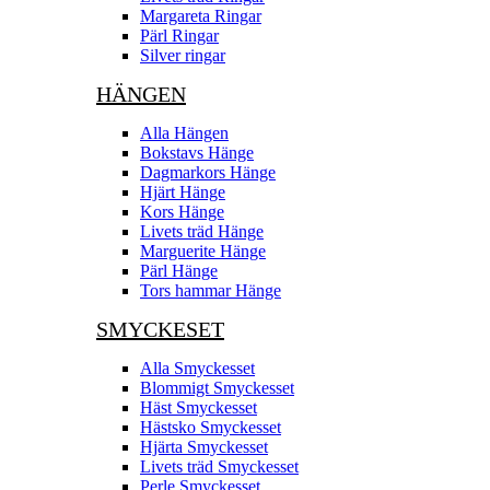
Margareta Ringar
Pärl Ringar
Silver ringar
HÄNGEN
Alla Hängen
Bokstavs Hänge
Dagmarkors Hänge
Hjärt Hänge
Kors Hänge
Livets träd Hänge
Marguerite Hänge
Pärl Hänge
Tors hammar Hänge
SMYCKESET
Alla Smyckesset
Blommigt Smyckesset
Häst Smyckesset
Hästsko Smyckesset
Hjärta Smyckesset
Livets träd Smyckesset
Perle Smyckesset