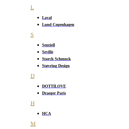
L
Laval
Lund Copenhagen
S
Sentiell
Seville
Storch Schmuck
Støvring Design
D
DOTTILOVE
Draeger Paris
H
HCA
M