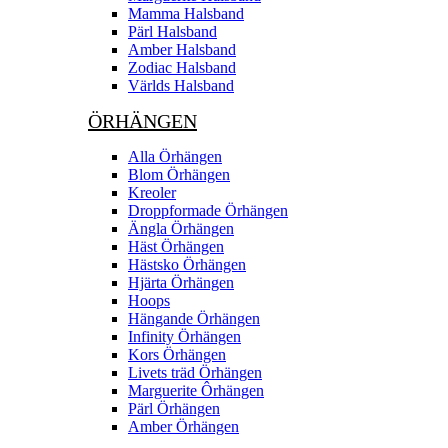
Mamma Halsband
Pärl Halsband
Amber Halsband
Zodiac Halsband
Världs Halsband
ÖRHÄNGEN
Alla Örhängen
Blom Örhängen
Kreoler
Droppformade Örhängen
Ängla Örhängen
Häst Örhängen
Hästsko Örhängen
Hjärta Örhängen
Hoops
Hängande Örhängen
Infinity Örhängen
Kors Örhängen
Livets träd Örhängen
Marguerite Ôrhängen
Pärl Örhängen
Amber Örhängen