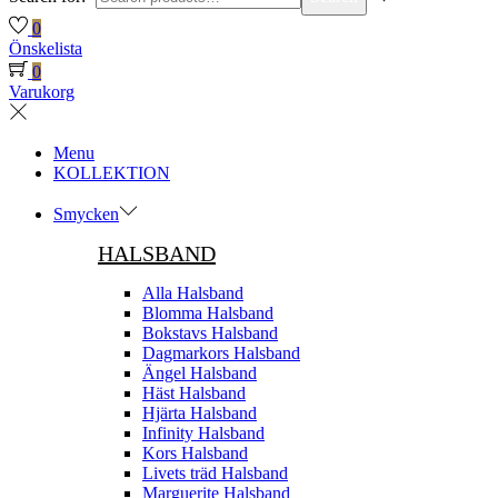
0
Önskelista
0
Varukorg
Menu
KOLLEKTION
Smycken
HALSBAND
Alla Halsband
Blomma Halsband
Bokstavs Halsband
Dagmarkors Halsband
Ängel Halsband
Häst Halsband
Hjärta Halsband
Infinity Halsband
Kors Halsband
Livets träd Halsband
Marguerite Halsband