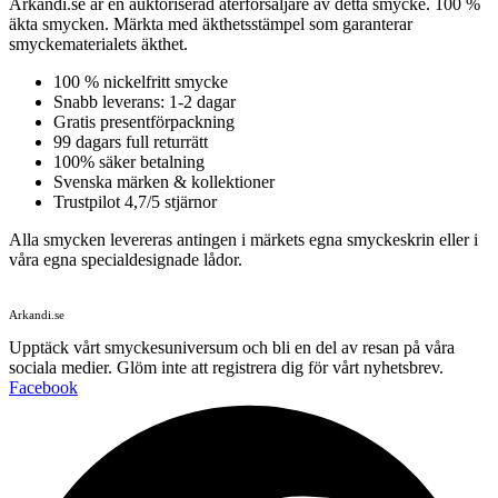
Arkandi.se är en auktoriserad återförsäljare av detta smycke. 100 %
äkta smycken. Märkta med äkthetsstämpel som garanterar
smyckematerialets äkthet.
100 % nickelfritt smycke
Snabb leverans: 1-2 dagar
Gratis presentförpackning
99 dagars full returrätt
100% säker betalning
Svenska märken & kollektioner
Trustpilot 4,7/5 stjärnor
Alla smycken levereras antingen i märkets egna smyckeskrin eller i
våra egna specialdesignade lådor.
Arkandi.se
Upptäck vårt smyckesuniversum och bli en del av resan på våra
sociala medier. Glöm inte att registrera dig för vårt nyhetsbrev.
Facebook