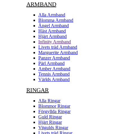
ARMBAND
Alla Armband
Blomma Armband
Ängel Armband
Häst Armband
Hjärt Armband
Infinity Armband
Livets träd Armband
Marguerite Armband
Panzer Armband
Pärl Armband
Amber Armband
Tennis Armband
Världs Armband
RINGAR
Alla Ringar
Blommor Ringar
Förgyllda Ringar
Guld Ringar
Hjärt Ringar
Vitgulds Ringar
Livets träd Ringar