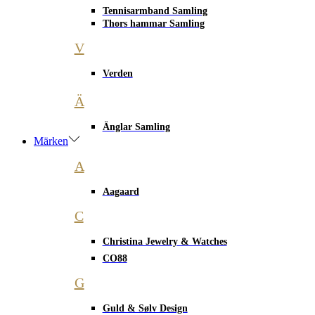
Tennisarmband Samling
Thors hammar Samling
V
Verden
Ä
Änglar Samling
Märken
A
Aagaard
C
Christina Jewelry & Watches
CO88
G
Guld & Sølv Design