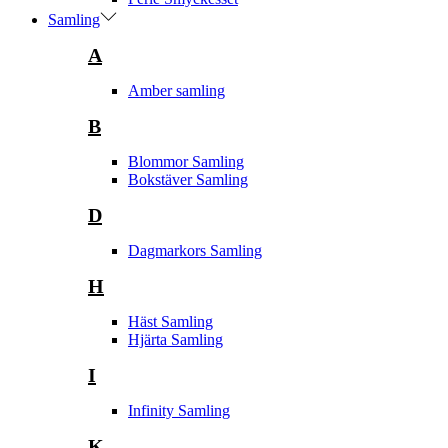
Samling
A
Amber samling
B
Blommor Samling
Bokstäver Samling
D
Dagmarkors Samling
H
Häst Samling
Hjärta Samling
I
Infinity Samling
K