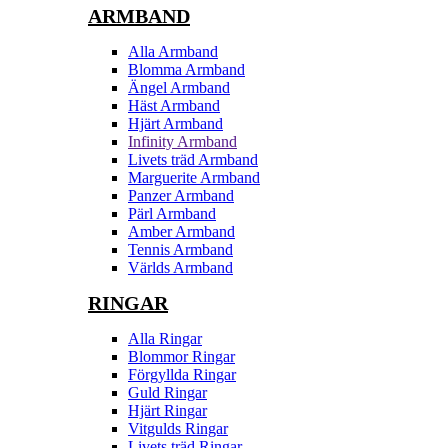
ARMBAND
Alla Armband
Blomma Armband
Ängel Armband
Häst Armband
Hjärt Armband
Infinity Armband
Livets träd Armband
Marguerite Armband
Panzer Armband
Pärl Armband
Amber Armband
Tennis Armband
Världs Armband
RINGAR
Alla Ringar
Blommor Ringar
Förgyllda Ringar
Guld Ringar
Hjärt Ringar
Vitgulds Ringar
Livets träd Ringar