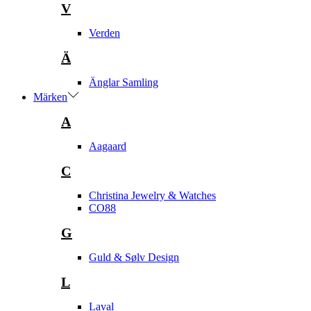
V
Verden
Ä
Änglar Samling
Märken
A
Aagaard
C
Christina Jewelry & Watches
CO88
G
Guld & Sølv Design
L
Laval