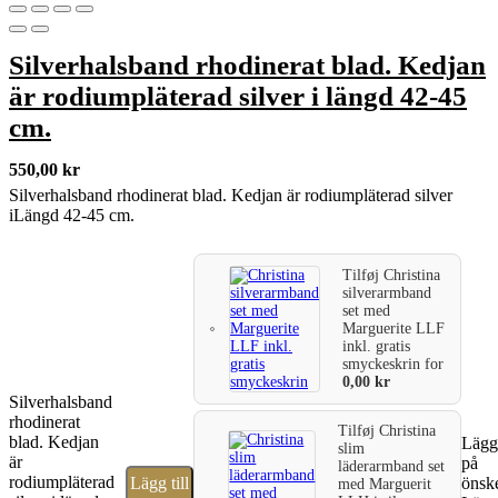
Silverhalsband rhodinerat blad. Kedjan
är rodiumpläterad silver i längd 42-45
cm.
550,00
kr
Silverhalsband rhodinerat blad. Kedjan är rodiumpläterad silver
iLängd 42-45 cm.
Tilføj
Christina
silverarmband
set med
Marguerite LLF
inkl. gratis
smyckeskrin
for
0,00
kr
Silverhalsband
rhodinerat
Tilføj
Christina
blad. Kedjan
Lägg 
slim
är
på
läderarmband set
rodiumpläterad
Lägg till
önske
med Marguerit