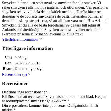
Smycken hittar du ett stort urval av smycken för alla smaker. Vi
säljer smycken i alla möjliga material och utföranden. Vår passion är
smycken och vi vill dela denna kärlek med dig. Därför hittar och
designar vi de coolaste smyckena i de bästa materialen och säljer
dem till de skarpaste priserna, så att alla kan vara med. Hos Arkandi
Smycken får du alla de bästa fördelarna: 99 dagars full returrätt
Auktoriserad återförsäljare Smycken av bästa kvalitet och till de
skarpaste priserna Blixtsnabb leverans & billig frakt.
Ytterligare information
Ytterligare information
Vikt
0,05 kg
Ean
5707968438511
Brand
Damm ring design
Recensioner (0)
Recensioner
Det finns inga recensioner än.
Bli först med att recensera ”Silverhalsband rhodinerat blad. Kedjan
är rodiumpläterad silver i längd 42-45 cm.”
Din e-postadress kommer inte publiceras.
Obligatoriska fält är
märkta
*