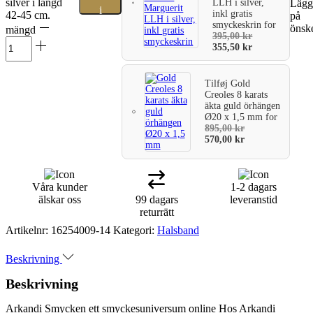
silver i längd
LLH i silver,
Lägg 
i
inkl gratis
42-45 cm.
på
smyckeskrin
for
önske
mängd
varukorg
395,00
kr
355,50
kr
Tilføj
Gold
Creoles 8 karats
äkta guld örhängen
Ø20 x 1,5 mm
for
895,00
kr
570,00
kr
Våra kunder
1-2 dagars
älskar oss
99 dagars
leveranstid
returrätt
Artikelnr:
16254009-14
Kategori:
Halsband
Beskrivning
Beskrivning
Arkandi Smycken ett smyckesuniversum online Hos Arkandi