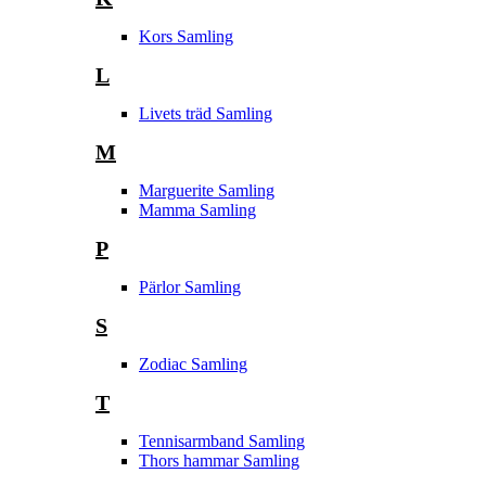
Kors Samling
L
Livets träd Samling
M
Marguerite Samling
Mamma Samling
P
Pärlor Samling
S
Zodiac Samling
T
Tennisarmband Samling
Thors hammar Samling