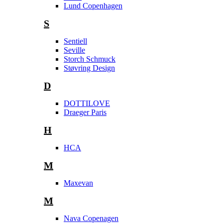
Lund Copenhagen
S
Sentiell
Seville
Storch Schmuck
Støvring Design
D
DOTTILOVE
Draeger Paris
H
HCA
M
Maxevan
M
Nava Copenagen