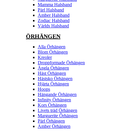
Mamma Halsband
Pärl Halsband
Amber Halsband
Zodiac Halsband
Världs Halsband
ÖRHÄNGEN
Alla Örhängen
Blom Örhängen
Kreoler
Droppformade Örhängen
Ängla Örhängen
Häst Örhängen
Hästsko Örhängen
Hjärta Örhängen
Hoops
Hängande Örhängen
Infinity Örhängen
Kors Örhängen
Livets träd Örhängen
Marguerite Ôrhängen
Pärl Örhängen
Amber Örhängen