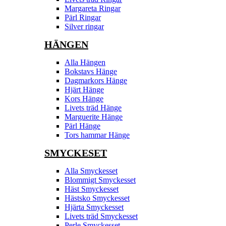
Margareta Ringar
Pärl Ringar
Silver ringar
HÄNGEN
Alla Hängen
Bokstavs Hänge
Dagmarkors Hänge
Hjärt Hänge
Kors Hänge
Livets träd Hänge
Marguerite Hänge
Pärl Hänge
Tors hammar Hänge
SMYCKESET
Alla Smyckesset
Blommigt Smyckesset
Häst Smyckesset
Hästsko Smyckesset
Hjärta Smyckesset
Livets träd Smyckesset
Perle Smyckesset