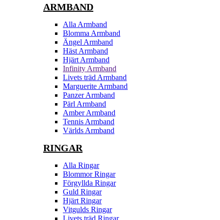
ARMBAND
Alla Armband
Blomma Armband
Ängel Armband
Häst Armband
Hjärt Armband
Infinity Armband
Livets träd Armband
Marguerite Armband
Panzer Armband
Pärl Armband
Amber Armband
Tennis Armband
Världs Armband
RINGAR
Alla Ringar
Blommor Ringar
Förgyllda Ringar
Guld Ringar
Hjärt Ringar
Vitgulds Ringar
Livets träd Ringar