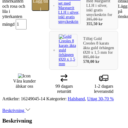
innerkanten
Lägg till
önske
med Marguerit
LLH i silver,
och rosa och
Lägg 
i
inkl gratis
lila i
på
smyckeskrin
for
ytterkanten
önske
varukorg
395,00
kr
mängd
355,50
kr
Tilføj
Gold
Creoles 8 karats
äkta guld örhängen
Ø20 x 1,5 mm
for
895,00
kr
570,00
kr
Våra kunder
älskar oss
99 dagars
1-2 dagars
returrätt
leveranstid
Artikelnr:
16249045-14
Kategorier:
Halsband
,
Uttag 30-70 %
Beskrivning
Beskrivning