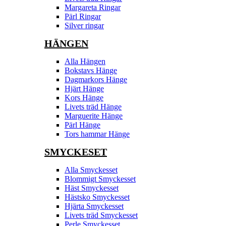
Margareta Ringar
Pärl Ringar
Silver ringar
HÄNGEN
Alla Hängen
Bokstavs Hänge
Dagmarkors Hänge
Hjärt Hänge
Kors Hänge
Livets träd Hänge
Marguerite Hänge
Pärl Hänge
Tors hammar Hänge
SMYCKESET
Alla Smyckesset
Blommigt Smyckesset
Häst Smyckesset
Hästsko Smyckesset
Hjärta Smyckesset
Livets träd Smyckesset
Perle Smyckesset