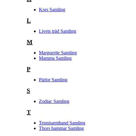
Kors Samling
L
Livets träd Samling
M
Marguerite Samling
Mamma Samling
P
Pärlor Samling
S
Zodiac Samling
T
Tennisarmband Samling
Thors hammar Samling