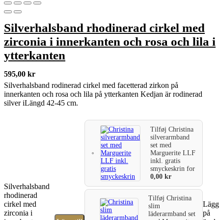
Silverhalsband rhodinerad cirkel med
zirconia i innerkanten och rosa och lila i
ytterkanten
595,00
kr
Silverhalsband rodinerad cirkel med facetterad zirkon på
innerkanten och rosa och lila på ytterkanten Kedjan är rodinerad
silver iLängd 42-45 cm.
Tilføj
Christina
silverarmband
set med
Marguerite LLF
inkl. gratis
smyckeskrin
for
0,00
kr
Silverhalsband
rhodinerad
Tilføj
Christina
cirkel med
Lägg 
slim
zirconia i
på
läderarmband set