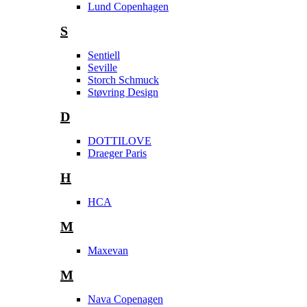
Lund Copenhagen
S
Sentiell
Seville
Storch Schmuck
Støvring Design
D
DOTTILOVE
Draeger Paris
H
HCA
M
Maxevan
M
Nava Copenagen