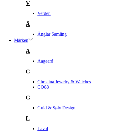
V
Verden
Ä
Änglar Samling
Märken
A
Aagaard
C
Christina Jewelry & Watches
CO88
G
Guld & Sølv Design
L
Laval