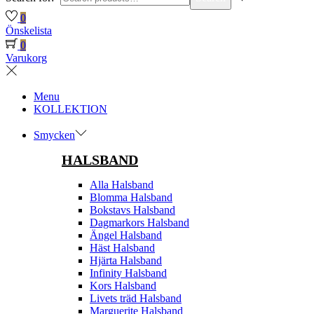
0
Önskelista
0
Varukorg
Menu
KOLLEKTION
Smycken
HALSBAND
Alla Halsband
Blomma Halsband
Bokstavs Halsband
Dagmarkors Halsband
Ängel Halsband
Häst Halsband
Hjärta Halsband
Infinity Halsband
Kors Halsband
Livets träd Halsband
Marguerite Halsband