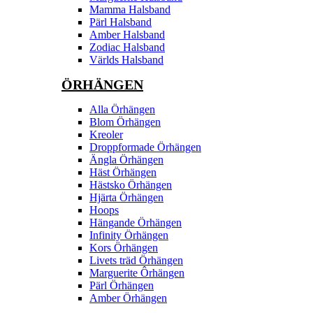
Mamma Halsband
Pärl Halsband
Amber Halsband
Zodiac Halsband
Världs Halsband
ÖRHÄNGEN
Alla Örhängen
Blom Örhängen
Kreoler
Droppformade Örhängen
Ängla Örhängen
Häst Örhängen
Hästsko Örhängen
Hjärta Örhängen
Hoops
Hängande Örhängen
Infinity Örhängen
Kors Örhängen
Livets träd Örhängen
Marguerite Ôrhängen
Pärl Örhängen
Amber Örhängen