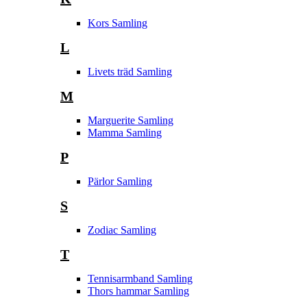
Kors Samling
L
Livets träd Samling
M
Marguerite Samling
Mamma Samling
P
Pärlor Samling
S
Zodiac Samling
T
Tennisarmband Samling
Thors hammar Samling