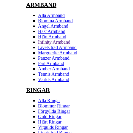
ARMBAND
Alla Armband
Blomma Armband
Ängel Armband
Häst Armband
Hjärt Armband
Infinity Armband
Livets träd Armband
Marguerite Armband
Panzer Armband
Pärl Armband
Amber Armband
Tennis Armband
Världs Armband
RINGAR
Alla Ringar
Blommor Ringar
Förgyllda Ringar
Guld Ringar
Hjärt Ringar
Vitgulds Ringar
Livets träd Ringar