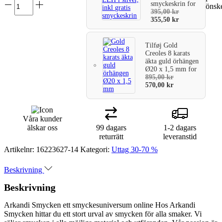
smyckeskrin
for
önske
varukorg
395,00
kr
355,50
kr
Tilføj
Gold
Creoles 8 karats
äkta guld örhängen
Ø20 x 1,5 mm
for
895,00
kr
570,00
kr
Våra kunder
älskar oss
99 dagars
1-2 dagars
returrätt
leveranstid
Artikelnr:
16223627-14
Kategori:
Uttag 30-70 %
Beskrivning
Beskrivning
Arkandi Smycken ett smyckesuniversum online Hos Arkandi
Smycken hittar du ett stort urval av smycken för alla smaker. Vi