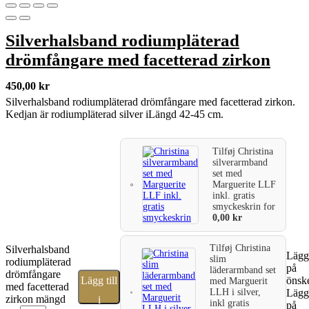
Silverhalsband rodiumpläterad
drömfångare med facetterad zirkon
450,00
kr
Silverhalsband rodiumpläterad drömfångare med facetterad zirkon.
Kedjan är rodiumpläterad silver iLängd 42-45 cm.
Tilføj
Christina
silverarmband
set med
Marguerite LLF
inkl. gratis
smyckeskrin
for
0,00
kr
Tilføj
Christina
Silverhalsband
Lägg 
slim
rodiumpläterad
på
läderarmband set
drömfångare
Lägg till
önske
med Marguerit
med facetterad
LLH i silver,
Lägg 
zirkon mängd
i
inkl gratis
på