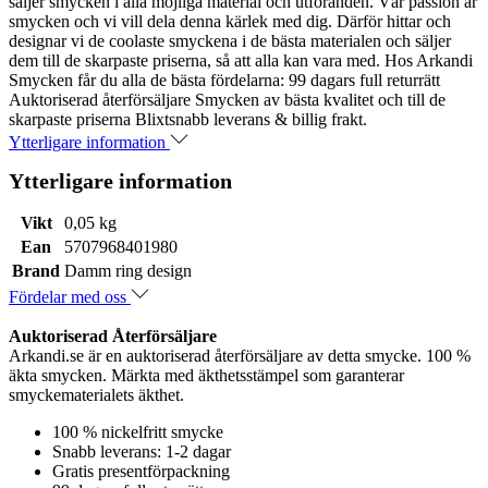
säljer smycken i alla möjliga material och utföranden. Vår passion är
smycken och vi vill dela denna kärlek med dig. Därför hittar och
designar vi de coolaste smyckena i de bästa materialen och säljer
dem till de skarpaste priserna, så att alla kan vara med. Hos Arkandi
Smycken får du alla de bästa fördelarna: 99 dagars full returrätt
Auktoriserad återförsäljare Smycken av bästa kvalitet och till de
skarpaste priserna Blixtsnabb leverans & billig frakt.
Ytterligare information
Ytterligare information
Vikt
0,05 kg
Ean
5707968401980
Brand
Damm ring design
Fördelar med oss
Auktoriserad Återförsäljare
Arkandi.se är en auktoriserad återförsäljare av detta smycke. 100 %
äkta smycken. Märkta med äkthetsstämpel som garanterar
smyckematerialets äkthet.
100 % nickelfritt smycke
Snabb leverans: 1-2 dagar
Gratis presentförpackning