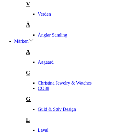
V
Verden
Ä
Änglar Samling
Märken
A
Aagaard
C
Christina Jewelry & Watches
CO88
G
Guld & Sølv Design
L
Laval