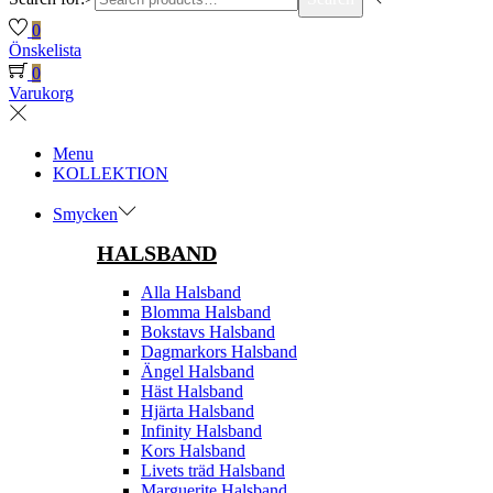
0
Önskelista
0
Varukorg
Menu
KOLLEKTION
Smycken
HALSBAND
Alla Halsband
Blomma Halsband
Bokstavs Halsband
Dagmarkors Halsband
Ängel Halsband
Häst Halsband
Hjärta Halsband
Infinity Halsband
Kors Halsband
Livets träd Halsband
Marguerite Halsband