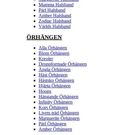
Mamma Halsband
Pärl Halsband
Amber Halsband
Zodiac Halsband
Världs Halsband
ÖRHÄNGEN
Alla Örhängen
Blom Örhängen
Kreoler
Droppformade Örhängen
Ängla Örhängen
Häst Örhängen
Hästsko Örhängen
Hjärta Örhängen
Hoops
Hängande Örhängen
Infinity Örhängen
Kors Örhängen
Livets träd Örhängen
Marguerite Ôrhängen
Pärl Örhängen
Amber Örhängen