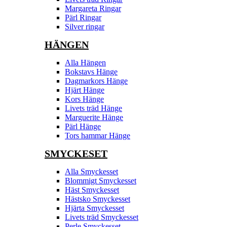
Margareta Ringar
Pärl Ringar
Silver ringar
HÄNGEN
Alla Hängen
Bokstavs Hänge
Dagmarkors Hänge
Hjärt Hänge
Kors Hänge
Livets träd Hänge
Marguerite Hänge
Pärl Hänge
Tors hammar Hänge
SMYCKESET
Alla Smyckesset
Blommigt Smyckesset
Häst Smyckesset
Hästsko Smyckesset
Hjärta Smyckesset
Livets träd Smyckesset
Perle Smyckesset