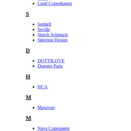
Lund Copenhagen
S
Sentiell
Seville
Storch Schmuck
Støvring Design
D
DOTTILOVE
Draeger Paris
H
HCA
M
Maxevan
M
Nava Copenagen