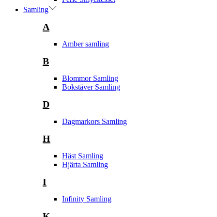
Samling
A
Amber samling
B
Blommor Samling
Bokstäver Samling
D
Dagmarkors Samling
H
Häst Samling
Hjärta Samling
I
Infinity Samling
K