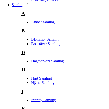
Samling
A
Amber samling
B
Blommor Samling
Bokstäver Samling
D
Dagmarkors Samling
H
Häst Samling
Hjärta Samling
I
Infinity Samling
K