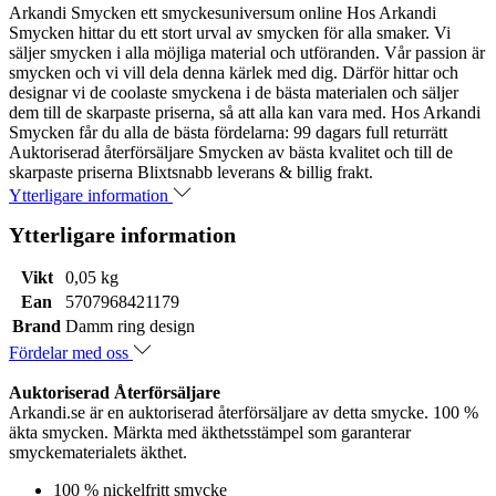
Arkandi Smycken ett smyckesuniversum online Hos Arkandi
Smycken hittar du ett stort urval av smycken för alla smaker. Vi
säljer smycken i alla möjliga material och utföranden. Vår passion är
smycken och vi vill dela denna kärlek med dig. Därför hittar och
designar vi de coolaste smyckena i de bästa materialen och säljer
dem till de skarpaste priserna, så att alla kan vara med. Hos Arkandi
Smycken får du alla de bästa fördelarna: 99 dagars full returrätt
Auktoriserad återförsäljare Smycken av bästa kvalitet och till de
skarpaste priserna Blixtsnabb leverans & billig frakt.
Ytterligare information
Ytterligare information
Vikt
0,05 kg
Ean
5707968421179
Brand
Damm ring design
Fördelar med oss
Auktoriserad Återförsäljare
Arkandi.se är en auktoriserad återförsäljare av detta smycke. 100 %
äkta smycken. Märkta med äkthetsstämpel som garanterar
smyckematerialets äkthet.
100 % nickelfritt smycke