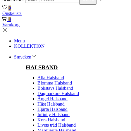
0
Önskelista
0
Varukorg
Menu
KOLLEKTION
Smycken
HALSBAND
Alla Halsband
Blomma Halsband
Bokstavs Halsband
Dagmarkors Halsband
Ängel Halsband
Häst Halsband
Hjärta Halsband
Infinity Halsband
Kors Halsband
Livets träd Halsband
Marguerite Halsband