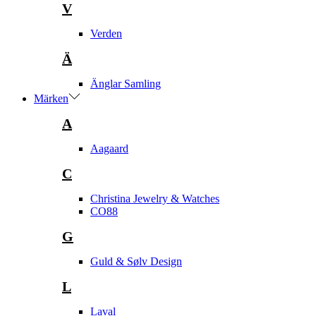
V
Verden
Ä
Änglar Samling
Märken
A
Aagaard
C
Christina Jewelry & Watches
CO88
G
Guld & Sølv Design
L
Laval