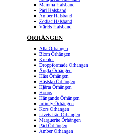
Mamma Halsband
Pärl Halsband
Amber Halsband
Zodiac Halsband
Världs Halsband
ÖRHÄNGEN
Alla Örhängen
Blom Örhängen
Kreoler
Droppformade Örhängen
Ängla Örhängen
Häst Örhängen
Hästsko Örhängen
Hjärta Örhängen
Hoops
Hängande Örhängen
Infinity Örhängen
Kors Örhängen
Livets träd Örhängen
Marguerite Ôrhängen
Pärl Örhängen
Amber Örhängen