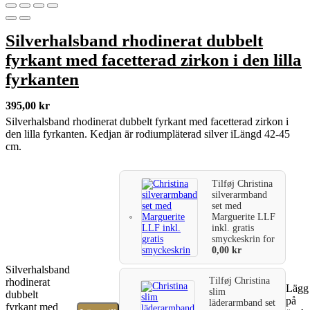
Silverhalsband rhodinerat dubbelt
fyrkant med facetterad zirkon i den lilla
fyrkanten
395,00
kr
Silverhalsband rhodinerat dubbelt fyrkant med facetterad zirkon i
den lilla fyrkanten. Kedjan är rodiumpläterad silver iLängd 42-45
cm.
Tilføj
Christina
silverarmband
set med
Marguerite LLF
inkl. gratis
smyckeskrin
for
0,00
kr
Silverhalsband
Tilføj
Christina
rhodinerat
Lägg 
slim
dubbelt
på
läderarmband set
fyrkant med