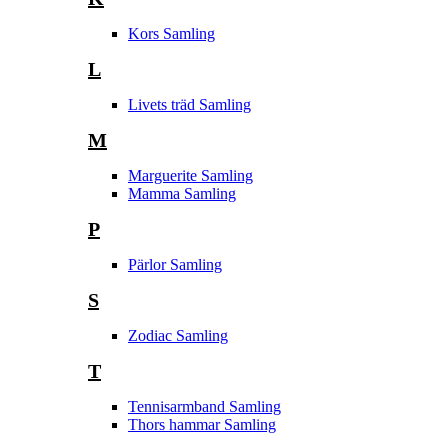
Kors Samling
L
Livets träd Samling
M
Marguerite Samling
Mamma Samling
P
Pärlor Samling
S
Zodiac Samling
T
Tennisarmband Samling
Thors hammar Samling