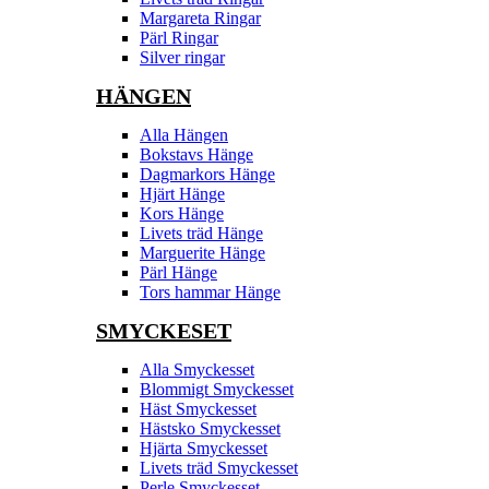
Margareta Ringar
Pärl Ringar
Silver ringar
HÄNGEN
Alla Hängen
Bokstavs Hänge
Dagmarkors Hänge
Hjärt Hänge
Kors Hänge
Livets träd Hänge
Marguerite Hänge
Pärl Hänge
Tors hammar Hänge
SMYCKESET
Alla Smyckesset
Blommigt Smyckesset
Häst Smyckesset
Hästsko Smyckesset
Hjärta Smyckesset
Livets träd Smyckesset
Perle Smyckesset