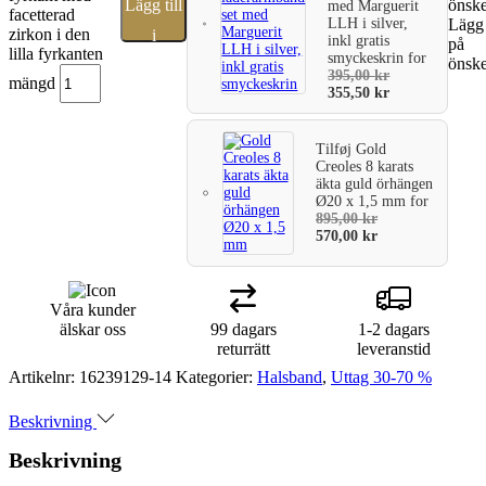
Lägg till
önske
med Marguerit
facetterad
LLH i silver,
Lägg 
zirkon i den
i
inkl gratis
på
lilla fyrkanten
smyckeskrin
for
önske
varukorg
395,00
kr
mängd
355,50
kr
Tilføj
Gold
Creoles 8 karats
äkta guld örhängen
Ø20 x 1,5 mm
for
895,00
kr
570,00
kr
Våra kunder
älskar oss
99 dagars
1-2 dagars
returrätt
leveranstid
Artikelnr:
16239129-14
Kategorier:
Halsband
,
Uttag 30-70 %
Beskrivning
Beskrivning