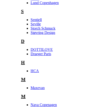
Lund Copenhagen
S
Sentiell
Seville
Storch Schmuck
Støvring Design
D
DOTTILOVE
Draeger Paris
H
HCA
M
Maxevan
M
Nava Copenagen