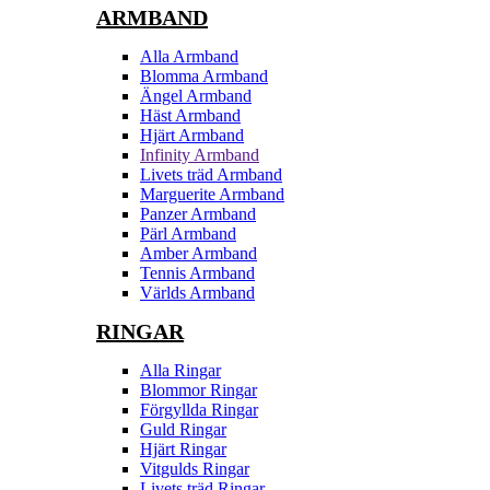
ARMBAND
Alla Armband
Blomma Armband
Ängel Armband
Häst Armband
Hjärt Armband
Infinity Armband
Livets träd Armband
Marguerite Armband
Panzer Armband
Pärl Armband
Amber Armband
Tennis Armband
Världs Armband
RINGAR
Alla Ringar
Blommor Ringar
Förgyllda Ringar
Guld Ringar
Hjärt Ringar
Vitgulds Ringar
Livets träd Ringar