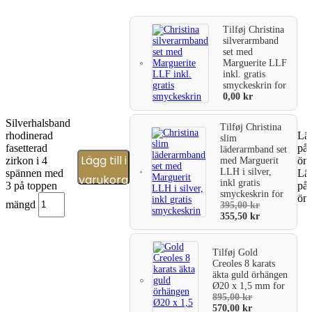
Tilføj
Christina
silverarmband
set med
Marguerite LLF
inkl. gratis
smyckeskrin
for
0,00
kr
Silverhalsband
Tilføj
Christina
rhodinerad
Läg
slim
fasetterad
på
läderarmband set
Lägg till i
zirkon i 4
öns
med Marguerit
LLH i silver,
spännen med
Läg
varukorg
inkl gratis
3 på toppen
på
smyckeskrin
for
öns
mängd
395,00
kr
355,50
kr
Tilføj
Gold
Creoles 8 karats
äkta guld örhängen
Ø20 x 1,5 mm
for
895,00
kr
570,00
kr