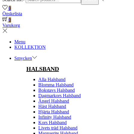
0
Önskelista
0
Varukorg
Menu
KOLLEKTION
Smycken
HALSBAND
Alla Halsband
Blomma Halsband
Bokstavs Halsband
Dagmarkors Halsband
Ängel Halsband
Häst Halsband
Hjärta Halsband
Infinity Halsband
Kors Halsband
Livets träd Halsband
Marguerite Halsband