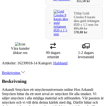
355,50
kr
Tilføj
Gold
Creoles 8 karats
äkta guld örhängen
Ø20 x 1,5 mm
for
895,00
kr
570,00
kr
Våra kunder
älskar oss
99 dagars
1-2 dagars
returrätt
leveranstid
Artikelnr:
16239918-14
Kategori:
Halsband
Beskrivning
Beskrivning
Arkandi Smycken ett smyckesuniversum online Hos Arkandi
Smycken hittar du ett stort urval av smycken för alla smaker. Vi
säljer smycken i alla möjliga material och utföranden. Vår passion är
smycken och vi vill dela denna kärlek med dig. Därför hittar och