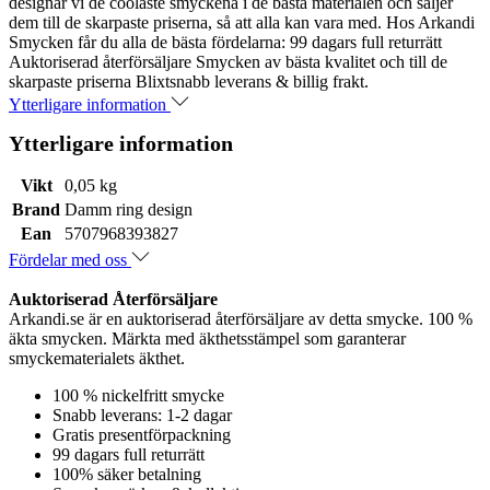
designar vi de coolaste smyckena i de bästa materialen och säljer
dem till de skarpaste priserna, så att alla kan vara med. Hos Arkandi
Smycken får du alla de bästa fördelarna: 99 dagars full returrätt
Auktoriserad återförsäljare Smycken av bästa kvalitet och till de
skarpaste priserna Blixtsnabb leverans & billig frakt.
Ytterligare information
Ytterligare information
Vikt
0,05 kg
Brand
Damm ring design
Ean
5707968393827
Fördelar med oss
Auktoriserad Återförsäljare
Arkandi.se är en auktoriserad återförsäljare av detta smycke. 100 %
äkta smycken. Märkta med äkthetsstämpel som garanterar
smyckematerialets äkthet.
100 % nickelfritt smycke
Snabb leverans: 1-2 dagar
Gratis presentförpackning
99 dagars full returrätt
100% säker betalning