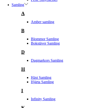
Samling
A
Amber samling
B
Blommor Samling
Bokstäver Samling
D
Dagmarkors Samling
H
Häst Samling
Hjärta Samling
I
Infinity Samling
K