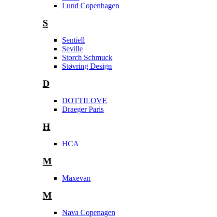
Lund Copenhagen
S
Sentiell
Seville
Storch Schmuck
Støvring Design
D
DOTTILOVE
Draeger Paris
H
HCA
M
Maxevan
M
Nava Copenagen