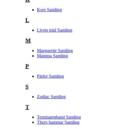
Kors Samling
L
Livets träd Samling
M
Marguerite Samling
Mamma Samling
P
Pärlor Samling
S
Zodiac Samling
T
Tennisarmband Samling
Thors hammar Samling