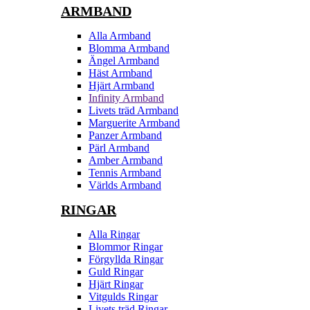
ARMBAND
Alla Armband
Blomma Armband
Ängel Armband
Häst Armband
Hjärt Armband
Infinity Armband
Livets träd Armband
Marguerite Armband
Panzer Armband
Pärl Armband
Amber Armband
Tennis Armband
Världs Armband
RINGAR
Alla Ringar
Blommor Ringar
Förgyllda Ringar
Guld Ringar
Hjärt Ringar
Vitgulds Ringar
Livets träd Ringar