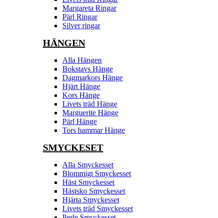
Margareta Ringar
Pärl Ringar
Silver ringar
HÄNGEN
Alla Hängen
Bokstavs Hänge
Dagmarkors Hänge
Hjärt Hänge
Kors Hänge
Livets träd Hänge
Marguerite Hänge
Pärl Hänge
Tors hammar Hänge
SMYCKESET
Alla Smyckesset
Blommigt Smyckesset
Häst Smyckesset
Hästsko Smyckesset
Hjärta Smyckesset
Livets träd Smyckesset
Perle Smyckesset