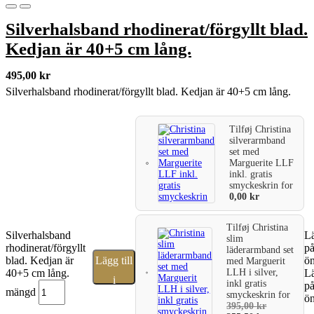
Silverhalsband rhodinerat/förgyllt blad.
Kedjan är 40+5 cm lång.
495,00
kr
Silverhalsband rhodinerat/förgyllt blad. Kedjan är 40+5 cm lång.
Tilføj
Christina
silverarmband
set med
Marguerite LLF
inkl. gratis
smyckeskrin
for
0,00
kr
Tilføj
Christina
Silverhalsband
Lä
slim
rhodinerat/förgyllt
p
läderarmband set
blad. Kedjan är
Lägg till
ön
med Marguerit
LLH i silver,
40+5 cm lång.
Lä
i
inkl gratis
p
mängd
smyckeskrin
for
ön
varukorg
395,00
kr