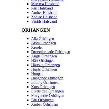
Mamma Halsband
Pärl Halsband
Amber Halsband
Zodiac Halsband
Världs Halsband
ÖRHÄNGEN
Alla Örhängen
Blom Örhängen
Kreoler
Droppformade Örhängen
Ängla Örhängen
Häst Örhängen
Hästsko Örhängen
Hjärta Örhängen
Hoops
Hängande Örhängen
Infinity Örhängen
Kors Örhängen
Livets träd Örhängen
Marguerite Ôrhängen
Pärl Örhängen
Amber Örhängen