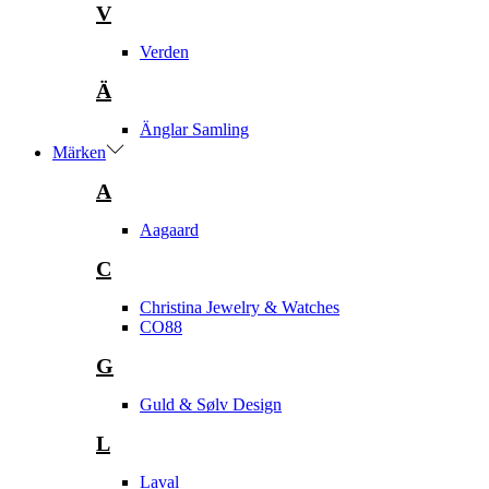
V
Verden
Ä
Änglar Samling
Märken
A
Aagaard
C
Christina Jewelry & Watches
CO88
G
Guld & Sølv Design
L
Laval