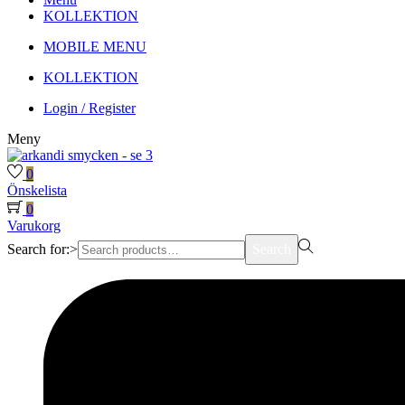
KOLLEKTION
MOBILE MENU
KOLLEKTION
Login / Register
Meny
0
Önskelista
0
Varukorg
Search for:>
Search