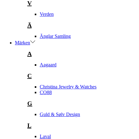
V
Verden
Ä
Änglar Samling
Märken
A
Aagaard
C
Christina Jewelry & Watches
CO88
G
Guld & Sølv Design
L
Laval