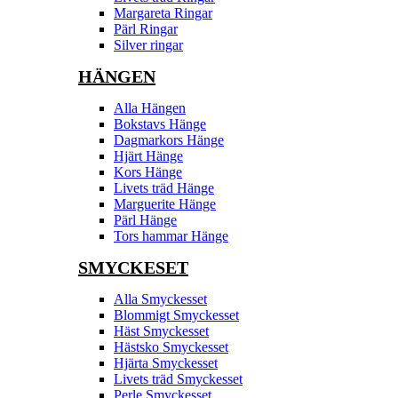
Margareta Ringar
Pärl Ringar
Silver ringar
HÄNGEN
Alla Hängen
Bokstavs Hänge
Dagmarkors Hänge
Hjärt Hänge
Kors Hänge
Livets träd Hänge
Marguerite Hänge
Pärl Hänge
Tors hammar Hänge
SMYCKESET
Alla Smyckesset
Blommigt Smyckesset
Häst Smyckesset
Hästsko Smyckesset
Hjärta Smyckesset
Livets träd Smyckesset
Perle Smyckesset