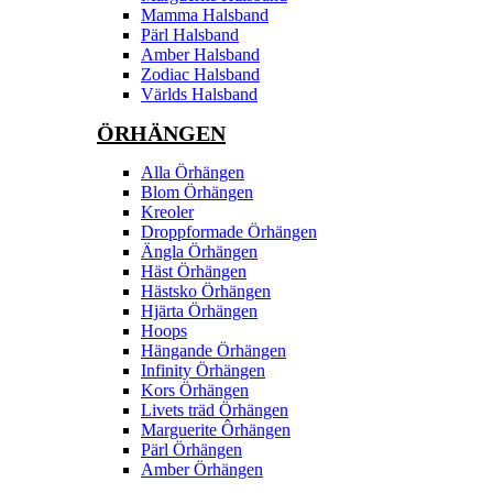
Mamma Halsband
Pärl Halsband
Amber Halsband
Zodiac Halsband
Världs Halsband
ÖRHÄNGEN
Alla Örhängen
Blom Örhängen
Kreoler
Droppformade Örhängen
Ängla Örhängen
Häst Örhängen
Hästsko Örhängen
Hjärta Örhängen
Hoops
Hängande Örhängen
Infinity Örhängen
Kors Örhängen
Livets träd Örhängen
Marguerite Ôrhängen
Pärl Örhängen
Amber Örhängen