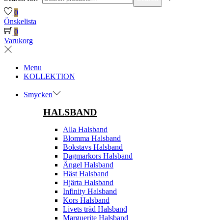
0
Önskelista
0
Varukorg
Menu
KOLLEKTION
Smycken
HALSBAND
Alla Halsband
Blomma Halsband
Bokstavs Halsband
Dagmarkors Halsband
Ängel Halsband
Häst Halsband
Hjärta Halsband
Infinity Halsband
Kors Halsband
Livets träd Halsband
Marguerite Halsband