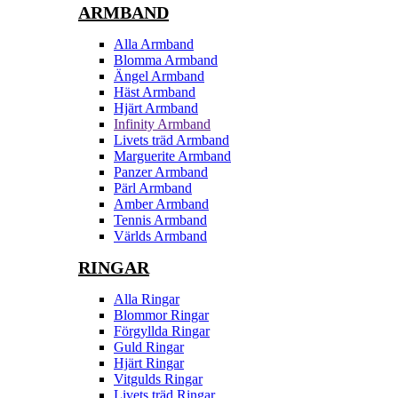
ARMBAND
Alla Armband
Blomma Armband
Ängel Armband
Häst Armband
Hjärt Armband
Infinity Armband
Livets träd Armband
Marguerite Armband
Panzer Armband
Pärl Armband
Amber Armband
Tennis Armband
Världs Armband
RINGAR
Alla Ringar
Blommor Ringar
Förgyllda Ringar
Guld Ringar
Hjärt Ringar
Vitgulds Ringar
Livets träd Ringar