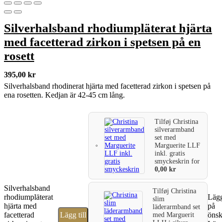
Silverhalsband rhodiumpläterat hjärta
med facetterad zirkon i spetsen på en
rosett
395,00
kr
Silverhalsband rhodinerat hjärta med facetterad zirkon i spetsen på
ena rosetten. Kedjan är 42-45 cm lång.
Tilføj
Christina
silverarmband
set med
Marguerite LLF
inkl. gratis
smyckeskrin
for
0,00
kr
Silverhalsband
Tilføj
Christina
rhodiumpläterat
Lägg
slim
hjärta med
på
läderarmband set
facetterad
Lägg till
önsk
med Marguerit