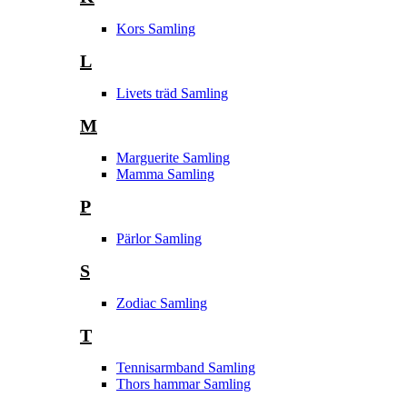
Kors Samling
L
Livets träd Samling
M
Marguerite Samling
Mamma Samling
P
Pärlor Samling
S
Zodiac Samling
T
Tennisarmband Samling
Thors hammar Samling