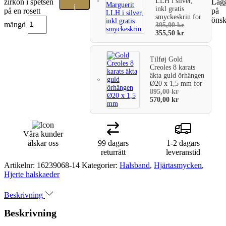
LLH i silver,
zirkon i spetsen
Lägg
i
inkl gratis
på en rosett
på
smyckeskrin
for
önsk
varukorg
mängd
395,00
kr
355,50
kr
Tilføj
Gold
Creoles 8 karats
äkta guld örhängen
Ø20 x 1,5 mm
for
895,00
kr
570,00
kr
Våra kunder
älskar oss
99 dagars
1-2 dagars
returrätt
leveranstid
Artikelnr:
16239068-14
Kategorier:
Halsband
,
Hjärtasmycken
,
Hjerte halskaeder
Beskrivning
Beskrivning