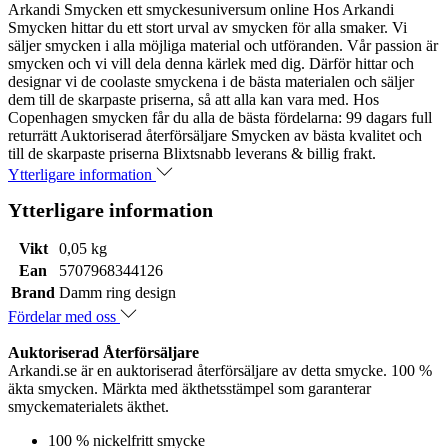
Arkandi Smycken ett smyckesuniversum online Hos Arkandi
Smycken hittar du ett stort urval av smycken för alla smaker. Vi
säljer smycken i alla möjliga material och utföranden. Vår passion är
smycken och vi vill dela denna kärlek med dig. Därför hittar och
designar vi de coolaste smyckena i de bästa materialen och säljer
dem till de skarpaste priserna, så att alla kan vara med. Hos
Copenhagen smycken får du alla de bästa fördelarna: 99 dagars full
returrätt Auktoriserad återförsäljare Smycken av bästa kvalitet och
till de skarpaste priserna Blixtsnabb leverans & billig frakt.
Ytterligare information
Ytterligare information
Vikt
0,05 kg
Ean
5707968344126
Brand
Damm ring design
Fördelar med oss
Auktoriserad Återförsäljare
Arkandi.se är en auktoriserad återförsäljare av detta smycke. 100 %
äkta smycken. Märkta med äkthetsstämpel som garanterar
smyckematerialets äkthet.
100 % nickelfritt smycke