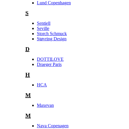
Lund Copenhagen
S
Sentiell
Seville
Storch Schmuck
Støvring Design
D
DOTTILOVE
Draeger Paris
H
HCA
M
Maxevan
M
Nava Copenagen