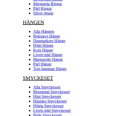
Margareta Ringar
Pärl Ringar
Silver ringar
HÄNGEN
Alla Hängen
Bokstavs Hänge
Dagmarkors Hänge
Hjärt Hänge
Kors Hänge
Livets träd Hänge
Marguerite Hänge
Pärl Hänge
Tors hammar Hänge
SMYCKESET
Alla Smyckesset
Blommigt Smyckesset
Häst Smyckesset
Hästsko Smyckesset
Hjärta Smyckesset
Livets träd Smyckesset
Perle Smyckesset