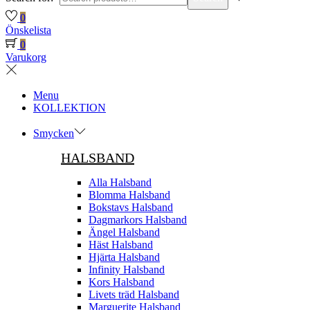
0
Önskelista
0
Varukorg
Menu
KOLLEKTION
Smycken
HALSBAND
Alla Halsband
Blomma Halsband
Bokstavs Halsband
Dagmarkors Halsband
Ängel Halsband
Häst Halsband
Hjärta Halsband
Infinity Halsband
Kors Halsband
Livets träd Halsband
Marguerite Halsband