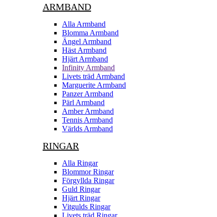
ARMBAND
Alla Armband
Blomma Armband
Ängel Armband
Häst Armband
Hjärt Armband
Infinity Armband
Livets träd Armband
Marguerite Armband
Panzer Armband
Pärl Armband
Amber Armband
Tennis Armband
Världs Armband
RINGAR
Alla Ringar
Blommor Ringar
Förgyllda Ringar
Guld Ringar
Hjärt Ringar
Vitgulds Ringar
Livets träd Ringar