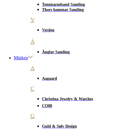
Tennisarmband Samling
Thors hammar Samling
V
Verden
Ä
Änglar Samling
Märken
A
Aagaard
C
Christina Jewelry & Watches
CO88
G
Guld & Sølv Design