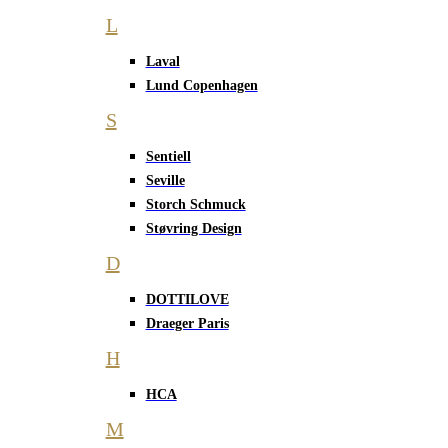
L
Laval
Lund Copenhagen
S
Sentiell
Seville
Storch Schmuck
Støvring Design
D
DOTTILOVE
Draeger Paris
H
HCA
M