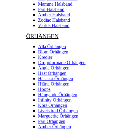
Mamma Halsband
Pärl Halsband
Amber Halsband
Zodiac Halsband
Världs Halsband
ÖRHÄNGEN
Alla Örhängen
Blom Örhängen
Kreoler
Droppformade Örhängen
Ängla Örhängen
Häst Örhängen
Hästsko Örhängen
Hjärta Örhängen
Hoops
Hängande Örhängen
Infinity Örhängen
Kors Örhängen
Livets träd Örhängen
Marguerite Ôrhängen
Pärl Örhängen
Amber Örhängen