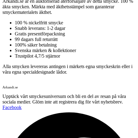
Arkandi.se är en auktoriserad återförsäljare av detta smycke. 100 %
äkta smycken. Märkta med äkthetsstämpel som garanterar
smyckematerialets äkthet.
100 % nickelfritt smycke
Snabb leverans: 1-2 dagar
Gratis presentförpackning
99 dagars full returrätt
100% säker betalning
Svenska märken & kollektioner
Trustpilot 4,7/5 stjärnor
Alla smycken levereras antingen i märkets egna smyckeskrin eller i
våra egna specialdesignade lådor.
Arkandi.se
Upptäck vårt smyckesuniversum och bli en del av resan på våra
sociala medier. Glöm inte att registrera dig för vårt nyhetsbrev.
Facebook