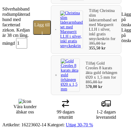
Silverhalsband
Tilføj
Christina
rodiumpläterad
Lägg 
slim
hund med
på
läderarmband set
facetterad
Lägg till
önske
med Marguerit
LLH i silver,
zirkon. Kedjan
Lägg 
i
inkl gratis
är 38 cm lång.
på
smyckeskrin
for
önske
varukorg
mängd
395,00
kr
355,50
kr
Tilføj
Gold
Creoles 8 karats
äkta guld örhängen
Ø20 x 1,5 mm
for
895,00
kr
570,00
kr
Våra kunder
älskar oss
99 dagars
1-2 dagars
returrätt
leveranstid
Artikelnr:
16223602-14
Kategori:
Uttag 30-70 %