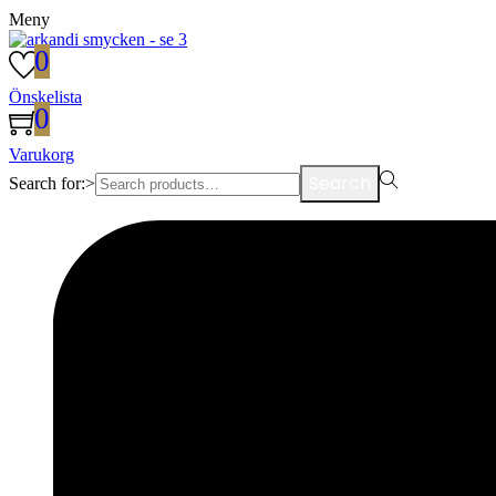
Meny
0
Önskelista
0
Varukorg
Search
Search for:>