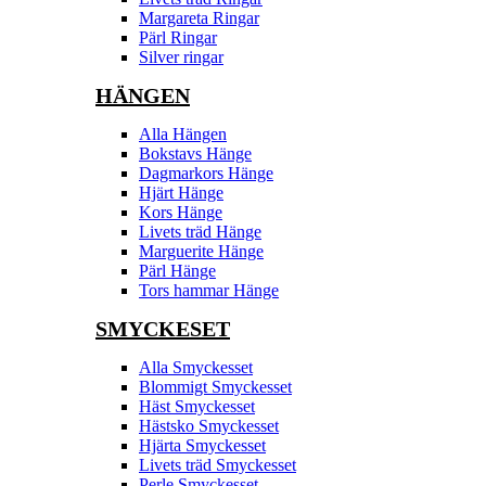
Margareta Ringar
Pärl Ringar
Silver ringar
HÄNGEN
Alla Hängen
Bokstavs Hänge
Dagmarkors Hänge
Hjärt Hänge
Kors Hänge
Livets träd Hänge
Marguerite Hänge
Pärl Hänge
Tors hammar Hänge
SMYCKESET
Alla Smyckesset
Blommigt Smyckesset
Häst Smyckesset
Hästsko Smyckesset
Hjärta Smyckesset
Livets träd Smyckesset
Perle Smyckesset