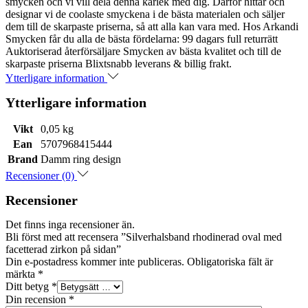
smycken och vi vill dela denna kärlek med dig. Därför hittar och
designar vi de coolaste smyckena i de bästa materialen och säljer
dem till de skarpaste priserna, så att alla kan vara med. Hos Arkandi
Smycken får du alla de bästa fördelarna: 99 dagars full returrätt
Auktoriserad återförsäljare Smycken av bästa kvalitet och till de
skarpaste priserna Blixtsnabb leverans & billig frakt.
Ytterligare information
Ytterligare information
Vikt
0,05 kg
Ean
5707968415444
Brand
Damm ring design
Recensioner (0)
Recensioner
Det finns inga recensioner än.
Bli först med att recensera ”Silverhalsband rhodinerad oval med
facetterad zirkon på sidan”
Din e-postadress kommer inte publiceras.
Obligatoriska fält är
märkta
*
Ditt betyg
*
Din recension
*