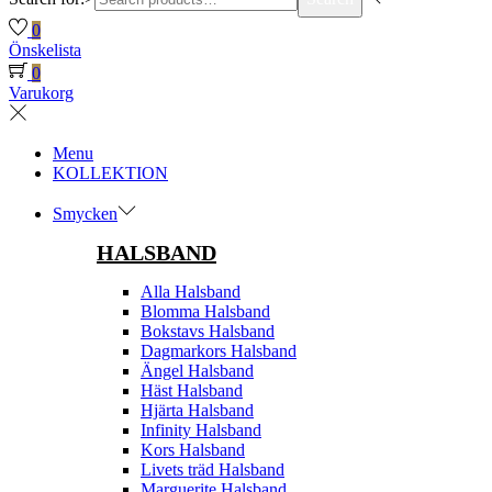
0
Önskelista
0
Varukorg
Menu
KOLLEKTION
Smycken
HALSBAND
Alla Halsband
Blomma Halsband
Bokstavs Halsband
Dagmarkors Halsband
Ängel Halsband
Häst Halsband
Hjärta Halsband
Infinity Halsband
Kors Halsband
Livets träd Halsband
Marguerite Halsband