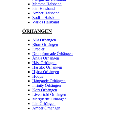
Mamma Halsband
Pärl Halsband
Amber Halsband
Zodiac Halsband
Världs Halsband
ÖRHÄNGEN
Alla Örhängen
Blom Örhängen
Kreoler
Droppformade Örhängen
Ängla Örhängen
Häst Örhängen
Hästsko Örhängen
Hjärta Örhängen
Hoops
Hängande Örhängen
Infinity Örhängen
Kors Örhängen
Livets träd Örhängen
Marguerite Ôrhängen
Pärl Örhängen
Amber Örhängen