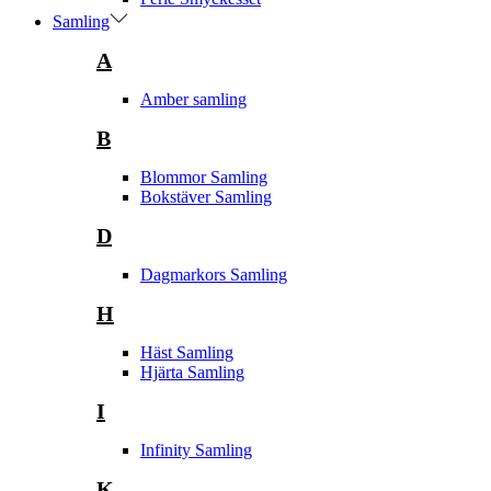
Samling
A
Amber samling
B
Blommor Samling
Bokstäver Samling
D
Dagmarkors Samling
H
Häst Samling
Hjärta Samling
I
Infinity Samling
K