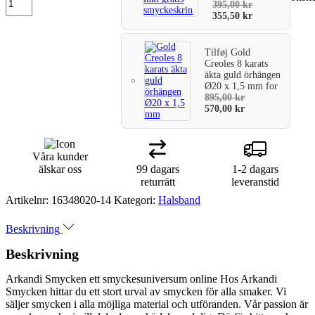
395,00
kr
355,50
kr
Tilføj
Gold
Creoles 8 karats
äkta guld örhängen
Ø20 x 1,5 mm
for
895,00
kr
570,00
kr
Våra kunder
älskar oss
99 dagars
1-2 dagars
returrätt
leveranstid
Artikelnr:
16348020-14
Kategori:
Halsband
Beskrivning
Beskrivning
Arkandi Smycken ett smyckesuniversum online Hos Arkandi
Smycken hittar du ett stort urval av smycken för alla smaker. Vi
säljer smycken i alla möjliga material och utföranden. Vår passion är