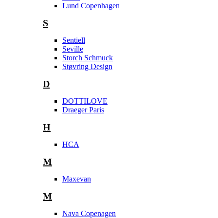
Lund Copenhagen
S
Sentiell
Seville
Storch Schmuck
Støvring Design
D
DOTTILOVE
Draeger Paris
H
HCA
M
Maxevan
M
Nava Copenagen