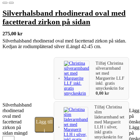
Silverhalsband rhodinerad oval med
facetterad zirkon på sidan
275,00
kr
Silverhalsband rhodinerad oval med facetterad zirkon på sidan.
Kedjan är rodiumpläterad silver iLängd 42-45 cm.
Tilføj
Christina
silverarmband
set med
Marguerite LLF
inkl. gratis
smyckeskrin
for
0,00
kr
Silverhalsband
Tilføj
Christina
rhodinerad
Lägg 
slim
oval med
på
läderarmband set
facetterad
Lägg till
önske
med Marguerit
LLH i silver,
zirkon på
Lägg 
i
inkl gratis
sidan mängd
på
smyckeskrin
for
önske
varukorg