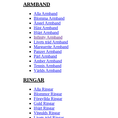
ARMBAND
Alla Armband
Blomma Armband
Ängel Armband
Häst Armband
Hjärt Armband
Infinity Armband
Livets träd Armband
Marguerite Armband
Panzer Armband
Pärl Armband
Amber Armband
Tennis Armband
Världs Armband
RINGAR
Alla Ringar
Blommor Ringar
Förgyllda Ringar
Guld Ringar
Hjärt Ringar
Vitgulds Ringar
Livets träd Ringar