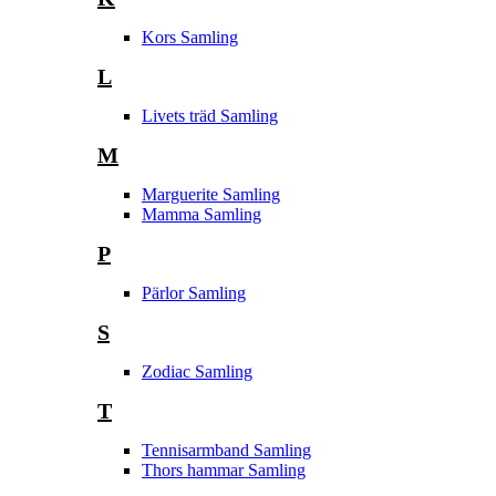
Kors Samling
L
Livets träd Samling
M
Marguerite Samling
Mamma Samling
P
Pärlor Samling
S
Zodiac Samling
T
Tennisarmband Samling
Thors hammar Samling