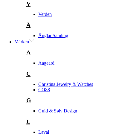
V
Verden
Ä
Änglar Samling
Märken
A
Aagaard
C
Christina Jewelry & Watches
CO88
G
Guld & Sølv Design
L
Laval