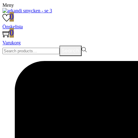
Meny
0
Önskelista
0
Varukorg
Search
Search
for:>