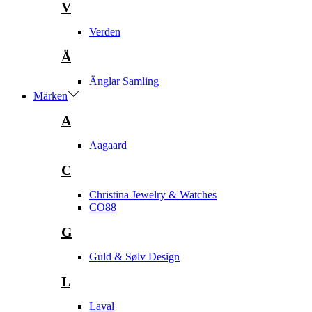
V
Verden
Ä
Änglar Samling
Märken
A
Aagaard
C
Christina Jewelry & Watches
CO88
G
Guld & Sølv Design
L
Laval