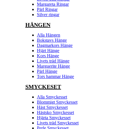
Margareta Ringar
Pärl Ringar
Silver ringar
HÄNGEN
Alla Hängen
Bokstavs Hänge
Dagmarkors Hänge
Hjärt Hänge
Kors Hänge
Livets träd Hänge
Marguerite Hänge
Pärl Hänge
Tors hammar Hänge
SMYCKESET
Alla Smyckesset
Blommigt Smyckesset
Häst Smyckesset
Hästsko Smyckesset
Hjärta Smyckesset
Livets träd Smyckesset
Perle Smyckesset