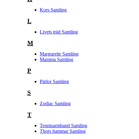
Kors Samling
L
Livets träd Samling
M
Marguerite Samling
Mamma Samling
P
Pärlor Samling
S
Zodiac Samling
T
Tennisarmband Samling
Thors hammar Samling