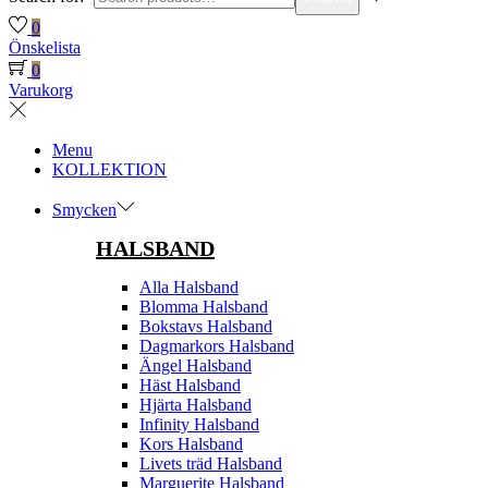
0
Önskelista
0
Varukorg
Menu
KOLLEKTION
Smycken
HALSBAND
Alla Halsband
Blomma Halsband
Bokstavs Halsband
Dagmarkors Halsband
Ängel Halsband
Häst Halsband
Hjärta Halsband
Infinity Halsband
Kors Halsband
Livets träd Halsband
Marguerite Halsband