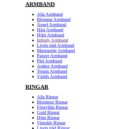
ARMBAND
Alla Armband
Blomma Armband
Ängel Armband
Häst Armband
Hjärt Armband
Infinity Armband
Livets träd Armband
Marguerite Armband
Panzer Armband
Pärl Armband
Amber Armband
Tennis Armband
Världs Armband
RINGAR
Alla Ringar
Blommor Ringar
Förgyllda Ringar
Guld Ringar
Hjärt Ringar
Vitgulds Ringar
Livets träd Ringar