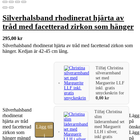
Silverhalsband rhodinerat hjärta av
tråd med facetterad zirkon som hänger
295,00
kr
Silverhalsband rhodinerat hjärta av tråd med facetterad zirkon som
hänger. Kedjan är 42-45 cm lång.
Tilføj
Christina
silverarmband
set med
Marguerite LLF
inkl. gratis
smyckeskrin
for
0,00
kr
Silverhalsband
Tilføj
Christina
rhodinerat
Lägg 
slim
hjärta av tråd
på
läderarmband set
med facetterad
Lägg till
önske
med Marguerit
LLH i silver,
zirkon som
Lägg 
i
inkl gratis
hänger mängd
på