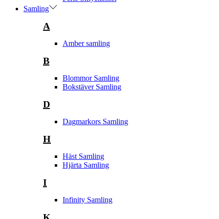
Samling
A
Amber samling
B
Blommor Samling
Bokstäver Samling
D
Dagmarkors Samling
H
Häst Samling
Hjärta Samling
I
Infinity Samling
K