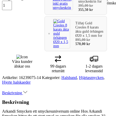
smyckeskrin
for
önske
varukorg
395,00
kr
355,50
kr
Tilføj
Gold
Creoles 8 karats
äkta guld örhängen
Ø20 x 1,5 mm
for
895,00
kr
570,00
kr
Våra kunder
älskar oss
99 dagars
1-2 dagars
returrätt
leveranstid
Artikelnr:
16239075-14
Kategorier:
Halsband
,
Hjärtasmycken
,
Hjerte halskaeder
Beskrivning
Beskrivning
Arkandi Smycken ett smyckesuniversum online Hos Arkandi
Smycken hittar du ett stort urval av smycken för alla smaker. Vi