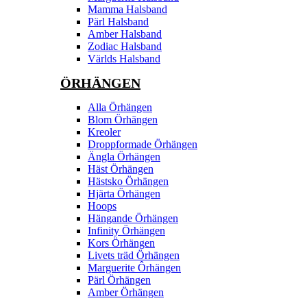
Mamma Halsband
Pärl Halsband
Amber Halsband
Zodiac Halsband
Världs Halsband
ÖRHÄNGEN
Alla Örhängen
Blom Örhängen
Kreoler
Droppformade Örhängen
Ängla Örhängen
Häst Örhängen
Hästsko Örhängen
Hjärta Örhängen
Hoops
Hängande Örhängen
Infinity Örhängen
Kors Örhängen
Livets träd Örhängen
Marguerite Ôrhängen
Pärl Örhängen
Amber Örhängen