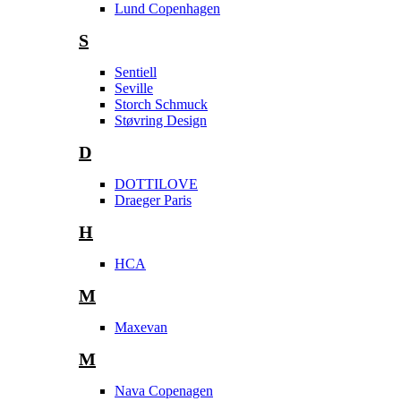
Lund Copenhagen
S
Sentiell
Seville
Storch Schmuck
Støvring Design
D
DOTTILOVE
Draeger Paris
H
HCA
M
Maxevan
M
Nava Copenagen